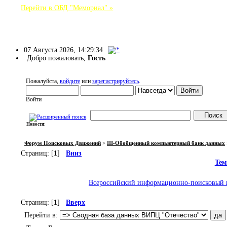
Перейти в ОБД "Мемориал" »
Форум Поисковых Движений
07 Августа 2026, 14:29:34
Добро пожаловать,
Гость
Пожалуйста,
войдите
или
зарегистрируйтесь
.
Войти
Новости:
НАЧАЛО
ПОМОЩЬ
ВОЙТИ
РЕГИСТРАЦИЯ
Форум Поисковых Движений
>
III-Обобщенный компьютерный банк данных
Страниц: [
1
]
Вниз
Тем
Всероссийский информационно-поисковый ц
Страниц: [
1
]
Вверх
Перейти в: