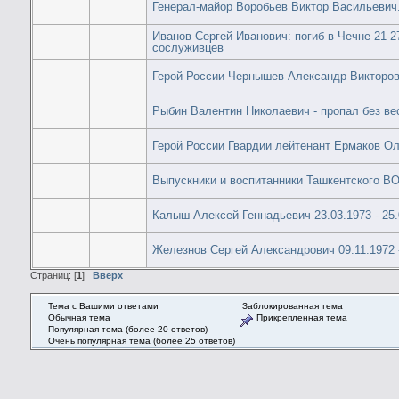
Генерал-майор Воробьев Виктор Васильевич. 
Иванов Сергей Иванович: погиб в Чечне 21-27
сослуживцев
Герой России Чернышев Александр Викторо
Рыбин Валентин Николаевич - пропал без вес
Герой России Гвардии лейтенант Ермаков Ол
Выпускники и воспитанники Ташкентского ВО
Калыш Алексей Геннадьевич 23.03.1973 - 25.
Железнов Сергей Александрович 09.11.1972 
Страниц: [
1
]
Вверх
Тема с Вашими ответами
Заблокированная тема
Обычная тема
Прикрепленная тема
Популярная тема (более 20 ответов)
Очень популярная тема (более 25 ответов)