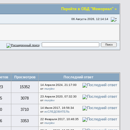
Перейти в ОБД "Мемориал" »
06 Августа 2026, 12:14:14
етов
Просмотров
Последний ответ
14 Апреля 2024, 21:17:00
23
15352
от
murylev
23 Апреля 2020, 07:32:30
5
3078
от
murylev
14 Июля 2017, 16:56:34
0
3710
от
исСЛЕДОВАТЕЛЬ
22 Февраля 2017, 10:46:35
6
3353
от
murylev