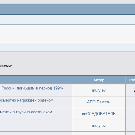
 разлом»
Автор
Отв
России, погибшим в период 1994-
murylev
Посмертно награжден орденом
АПО Память
менты о грузино-осетинском
исСЛЕДОВАТЕЛЬ
murylev