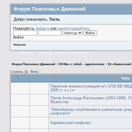
Форум Поисковых Движений
Добро пожаловать,
Гость
Пожалуйста,
войдите
или
зарегистрируйтесь
.
Войти
Новости:
НАЧАЛО
ПОМОЩЬ
ВОЙТИ
РЕГИСТРАЦИЯ
Форум Поисковых Движений
>
XIV-Мы с тобой – однополчане
>
02-«Кавказский
Страниц: [
1
]
Вниз
Тема
Памятник военнослужащим в/ч 3709 ВВ МВД 
2005 гг.
«
1
2
»
Попов Александр Васильевич (1953-1999). 
Мужества
"Минобороны опубликовало уникальные доку
конфликте"
Карабахский конфликт