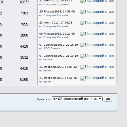
22 Июля 2015, 10:35:27
18
10873
от
Владимир Пузиков
25 Января 2013, 14:53:06
2
7383
от
Платунов Евгений
23 Июня 2012, 17:56:53
5
7055
от
Платунов Евгений
05 Января 2012, 12:22:50
0
3800
от
Платунов Евгений
07 Сентября 2010, 22:16:59
0
4419
от
АПО Память
07 Сентября 2010, 21:10:10
0
3532
от
murylev
21 Февраля 2009, 18:09:32
0
4410
от
unifex
21 Февраля 2009, 17:41:16
0
5160
от
unifex
Перейти в: