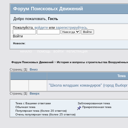
Форум Поисковых Движений
Добро пожаловать,
Гость
Пожалуйста,
войдите
или
зарегистрируйтесь
.
Войти
Новости:
НАЧАЛО
ПОМОЩЬ
ВОЙТИ
РЕГИСТРАЦИЯ
Форум Поисковых Движений
>
История и вопросы строительства Вооружённы
Страниц: [
1
]
Вниз
Тема
"Школа младших командиров" (город Выборг
Страниц: [
1
]
Вверх
Тема с Вашими ответами
Заблокированная тема
Обычная тема
Прикрепленная тема
Популярная тема (более 20 ответов)
Очень популярная тема (более 25 ответов)