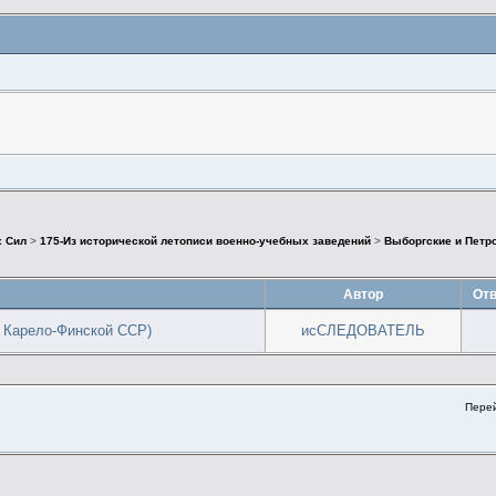
х Сил
>
175-Из исторической летописи военно-учебных заведений
>
Выборгские и Петр
Автор
Отв
 Карело-Финской ССР)
исСЛЕДОВАТЕЛЬ
Перей