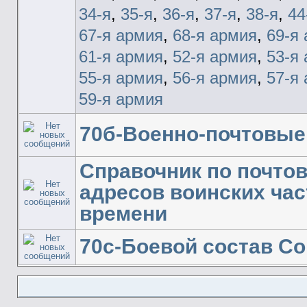
34-я
,
35-я
,
36-я
,
37-я
,
38-я
,
44
67-я армия
,
68-я армия
,
69-я
61-я армия
,
52-я армия
,
53-я
55-я армия
,
56-я армия
,
57-я
59-я армия
70б-Военно-почтовые
Справочник по почто
адресов воинских час
времени
70с-Боевой состав Со