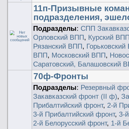
11п-Призывные кома
подразделения, эше
Подразделы
:
СПП Закавказс
Орловский ВПП
,
Курский ВП
Рязанский ВПП
,
Горьковский
ВПП
,
Московский ВПП
,
Новос
Саратовский, Балашовский 
70ф-Фронты
Подразделы
:
Резервный фро
Закавказский фронт (II ф)
,
За
Прибалтийский фронт‎
,
2-й Пр
3-й Прибалтийский фронт‎
,
3-й
2-й Белорусский фронт‎
,
1-й Б