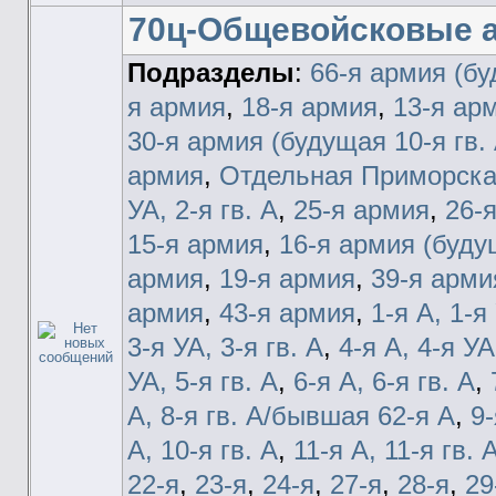
70ц-Общевойсковые 
Подразделы
:
66-я армия (бу
я армия
,
18-я армия
,
13-я ар
30-я армия (будущая 10-я гв. 
армия
,
Отдельная Приморска
УА, 2-я гв. А
,
25-я армия
,
26-
15-я армия
,
16-я армия (будущ
армия
,
19-я армия
,
39-я арми
армия
,
43-я армия
,
1-я А, 1-я
3-я УА, 3-я гв. А
,
4-я А, 4-я УА
УА, 5-я гв. А
,
6-я А, 6-я гв. А
,
А, 8-я гв. А/бывшая 62-я А
,
9-
А, 10-я гв. А
,
11-я А, 11-я гв. 
22-я
,
23-я
,
24-я
,
27-я
,
28-я
,
29