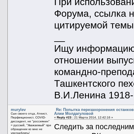
При использован
Форума, ссылка 
цитируемой темы
__
Ищу информацию 
отношении выпус
командно-препод
Ташкентского пе
В.И.Ленина 1918-1
murylev
Re: Попытка перезахоронения останков
Алии Молдагуловой
Сын своего отца, Атеист,
Перфекционист, COVID-
«
Reply #23 :
21 Марта 2014, 12:42:16 »
диссидент, не "россиянин"
Следить за последним
= русский, "Уважаемый" при
обращении ко мне не
употреблять!