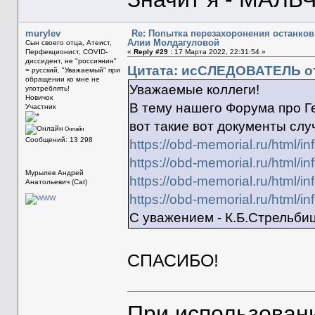
murylev
Re: Попытка перезахоронения останков
Алии Молдагуловой
Сын своего отца, Атеист,
Перфекционист, COVID-
«
Reply #29 :
17 Марта 2022, 22:31:54 »
диссидент, не "россиянин"
Цитата: исСЛЕДОВАТЕЛЬ от 
= русский, "Уважаемый" при
обращении ко мне не
Уважаемые коллеги!
употреблять!
Новичок
В тему нашего Форума про Г
Участник
вот такие вот документы слу
Онлайн
Сообщений: 13 298
https://obd-memorial.ru/html
https://obd-memorial.ru/html
Мурылев Андрей
https://obd-memorial.ru/html
Анатольевич (Cat)
https://obd-memorial.ru/html
С уважением - К.Б.Стрельби
СПАСИБО!
При использован