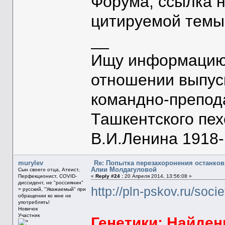
Форума, ссылка 
цитируемой темы
__
Ищу информацию 
отношении выпус
командно-препод
Ташкентского пе
В.И.Ленина 1918-1
murylev
Re: Попытка перезахоронения останков
Алии Молдагуловой
Сын своего отца, Атеист,
Перфекционист, COVID-
«
Reply #24 :
20 Апреля 2014, 13:56:08 »
диссидент, не "россиянин"
http://pln-pskov.ru/soci
= русский, "Уважаемый" при
обращении ко мне не
употреблять!
Новичок
Участник
Генетики: Найден