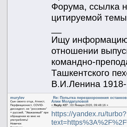
Форума, ссылка 
цитируемой темы
__
Ищу информацию 
отношении выпус
командно-препод
Ташкентского пе
В.И.Ленина 1918-1
murylev
Re: Попытка перезахоронения останков
Алии Молдагуловой
Сын своего отца, Атеист,
Перфекционист, COVID-
«
Reply #27 :
03 Января 2020, 09:48:16 »
диссидент, не "россиянин"
https://yandex.ru/turbo?
= русский, "Уважаемый" при
обращении ко мне не
употреблять!
text=https%3A%2F%2Fw
Новичок