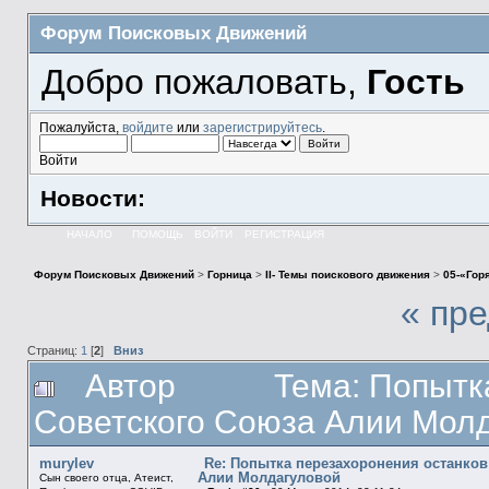
Форум Поисковых Движений
Добро пожаловать,
Гость
Пожалуйста,
войдите
или
зарегистрируйтесь
.
Войти
Новости:
НАЧАЛО
ПОМОЩЬ
ВОЙТИ
РЕГИСТРАЦИЯ
Форум Поисковых Движений
>
Горница
>
II- Темы поискового движения
>
05-«Гор
« пр
Страниц:
1
[
2
]
Вниз
Автор
Тема: Попытк
Советского Союза Алии Молд
murylev
Re: Попытка перезахоронения останков
Алии Молдагуловой
Сын своего отца, Атеист,