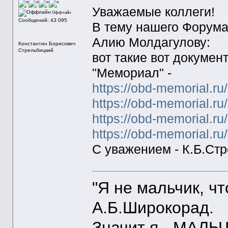
Уважаемые коллеги!
Оффлайн
Сообщений: 43 095
В тему нашего Форума
Алию Молдагулову:
Константин Борисович
Стрельбицкий
вот такие вот докумен
"Мемориал" -
https://obd-memorial.r
https://obd-memorial.r
https://obd-memorial.r
https://obd-memorial.r
С уважением - К.Б.Ст
"Я не мальчик, ч
А.Б.Широкорад.
Значит я - МАЛЬЧ