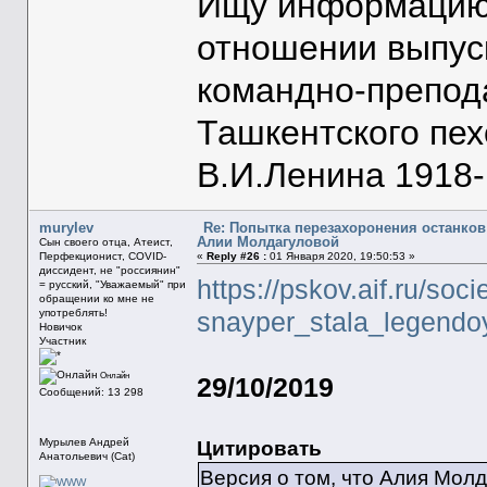
Ищу информацию 
отношении выпус
командно-препод
Ташкентского пе
В.И.Ленина 1918-1
murylev
Re: Попытка перезахоронения останков
Алии Молдагуловой
Сын своего отца, Атеист,
Перфекционист, COVID-
«
Reply #26 :
01 Января 2020, 19:50:53 »
диссидент, не "россиянин"
https://pskov.aif.ru/s
= русский, "Уважаемый" при
обращении ко мне не
употреблять!
snayper_stala_legendo
Новичок
Участник
Онлайн
29/10/2019
Сообщений: 13 298
Мурылев Андрей
Цитировать
Анатольевич (Cat)
Версия о том, что Алия Мол