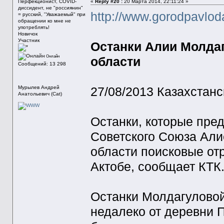
Перфекционист, COVID-
«
Reply #20 :
20 Марта 2014, 22:11:24 »
диссидент, не "россиянин"
http://www.gorodpavlod
= русский, "Уважаемый" при
обращении ко мне не
употреблять!
Новичок
Участник
Останки Алии Молда
Онлайн
области
Сообщений: 13 298
Мурылев Андрей
27/08/2013 Казахстанс
Анатольевич (Cat)
Останки, которые пре
Советского Союза Али
области поисковые от
Актобе, сообщает КТК
Останки Молдагуловой
недалеко от деревни П