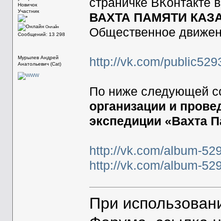
страничке ВКонтакте в
Новичок
Участник
ВАХТА ПАМЯТИ КАЗА
Онлайн
Общественное движе
Сообщений: 13 298
Мурылев Андрей
http://vk.com/public52
Анатольевич (Cat)
По ниже следующей сс
организации и пров
экспедиции «Вахта П
http://vk.com/album-5
http://vk.com/album-5
При использован