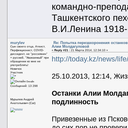
командно-препод
Ташкентского пе
В.И.Ленина 1918-1
murylev
Re: Попытка перезахоронения останков
Алии Молдагуловой
Сын своего отца, Атеист,
Перфекционист, COVID-
«
Reply #21 :
21 Марта 2014, 12:34:10 »
диссидент, не "россиянин"
http://today.kz/news/li
= русский, "Уважаемый" при
обращении ко мне не
употреблять!
Новичок
Участник
25.10.2013, 12:14, Жи
Онлайн
Сообщений: 13 298
Останки Алии Молдаг
Мурылев Андрей
подлинность
Анатольевич (Cat)
Привезенные из Псков
до сих пор не провер