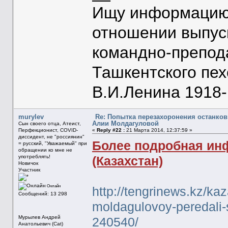
Ищу информацию 
отношении выпус
командно-препод
Ташкентского пе
В.И.Ленина 1918-1
murylev
Re: Попытка перезахоронения останков
Алии Молдагуловой
Сын своего отца, Атеист,
Перфекционист, COVID-
«
Reply #22 :
21 Марта 2014, 12:37:59 »
диссидент, не "россиянин"
Более подробная инф
= русский, "Уважаемый" при
обращении ко мне не
употреблять!
(Казахстан)
Новичок
Участник
Онлайн
http://tengrinews.kz/k
Сообщений: 13 298
moldagulovoy-peredali-
Мурылев Андрей
240540/
Анатольевич (Cat)