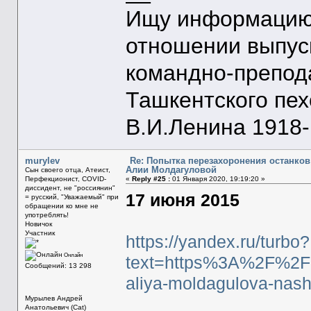
Ищу информацию 
отношении выпус
командно-препод
Ташкентского пе
В.И.Ленина 1918-1
murylev
Re: Попытка перезахоронения останков
Алии Молдагуловой
Сын своего отца, Атеист,
Перфекционист, COVID-
«
Reply #25 :
01 Января 2020, 19:19:20 »
диссидент, не "россиянин"
17 июня 2015
= русский, "Уважаемый" при
обращении ко мне не
употреблять!
Новичок
Участник
https://yandex.ru/turbo?
Онлайн
text=https%3A%2F%2F
Сообщений: 13 298
aliya-moldagulova-nash
Мурылев Андрей
Анатольевич (Cat)