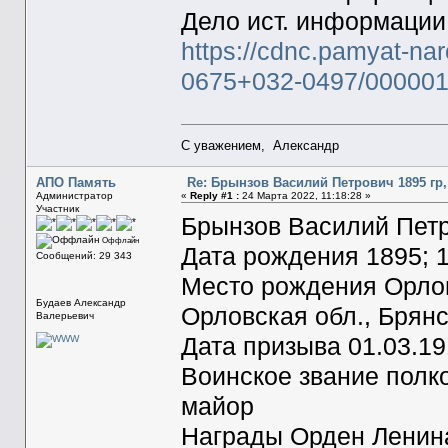
Дело ист. информации
https://cdnc.pamyat-na
0675+032-0497/00000
С уважением, Александр
АПО Память
Re: Брынзов Василий Петрович 1895 гр,
Администратор
«
Reply #1 :
24 Марта 2022, 11:18:28 »
Участник
Брынзов Василий Пет
Оффлайн
Дата рождения 1895; 1
Сообщений: 29 343
Место рождения Орловс
Будаев Александр
Орловская обл., Брянс
Валерьевич
Дата призыва 01.03.1
Воинское звание полко
майор
Награды Орден Ленин