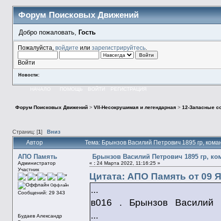
Форум Поисковых Движений
Добро пожаловать,
Гость
Пожалуйста,
войдите
или
зарегистрируйтесь
.
Войти
Новости:
НАЧАЛО
ПОМОЩЬ
ВОЙТИ
РЕГИСТРАЦИЯ
Форум Поисковых Движений
>
VII-Несокрушимая и легендарная
>
12-Запасные с
Страниц: [
1
]
Вниз
Автор
Тема: Брынзов Василий Петрович 1895 гр, кома
АПО Память
Брынзов Василий Петрович 1895 гр, ком
Администратор
«
:
24 Марта 2022, 11:16:25 »
Участник
Цитата: АПО Память от 09 Я
Оффлайн
...
Сообщений: 29 343
в016 . Брынзов Василий
...
Будаев Александр