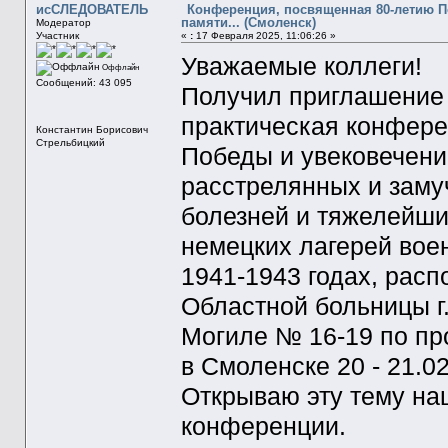
исСЛЕДОВАТЕЛЬ
Конференция, посвященная 80-летию 
памяти... (Смоленск)
Модератор
Участник
«
:
17 Февраля 2025, 11:06:26 »
Уважаемые коллеги!
Оффлайн
Сообщений: 43 095
Получил приглашение
практическая конфер
Константин Борисович
Стрельбицкий
Победы и увековечени
расстрелянных и заму
болезней и тяжелейши
немецких лагерей вое
1941-1943 годах, рас
Областной больницы г
Могиле № 16-19 по пр
в Смоленске 20 - 21.02
Открываю эту тему н
конференции.