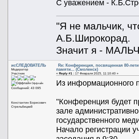
С уважением - К.Б.Ст
"Я не мальчик, ч
А.Б.Широкорад.
Значит я - МАЛЬЧ
исСЛЕДОВАТЕЛЬ
Re: Конференция, посвященная 80-лет
памяти... (Смоленск)
Модератор
Участник
«
Reply #1 :
17 Февраля 2025, 11:10:40 »
Из информационного 
Оффлайн
Сообщений: 43 095
"Конференция будет п
Константин Борисович
Стрельбицкий
зале административно
государственного меди
Начало регистрации уч
заседания в 9:30.