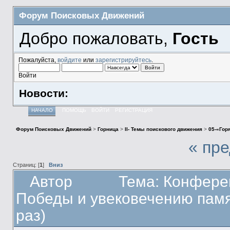
Форум Поисковых Движений
Добро пожаловать,
Гость
Пожалуйста,
войдите
или
зарегистрируйтесь
.
Войти
Новости:
НАЧАЛО
ПОМОЩЬ
ВОЙТИ
РЕГИСТРАЦИЯ
Форум Поисковых Движений
>
Горница
>
II- Темы поискового движения
>
05-«Гор
« пр
Страниц: [
1
]
Вниз
Автор
Тема: Конфере
Победы и увековечению памя
раз)