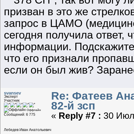
призван в это же стрелко
запрос в ЦАМО (медицинс
сегодня получила ответ, ч
информации. Подскажите 
что его признали пропавш
если он был жив? Заране
Re: Фатеев Ана
svansev
Эксперт
Участник
82-й зсп
Оффлайн
«
Reply #7 :
30 Июля
Сообщений: 6 775
Лебедев Иван Анатольевич