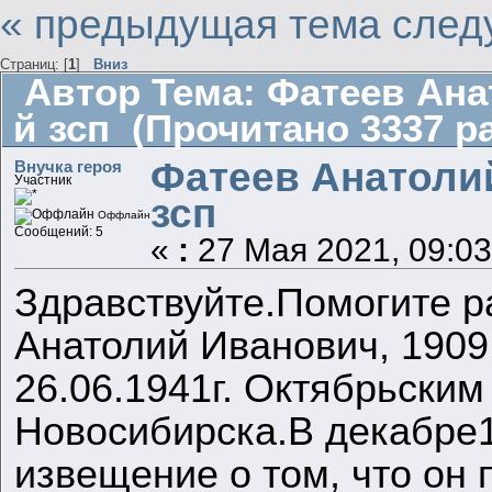
« предыдущая тема
след
Страниц: [
1
]
Вниз
Автор
Тема: Фатеев Анат
й зсп (Прочитано 3337 ра
Фатеев Анатолий 
Внучка героя
Участник
зсп
Оффлайн
Сообщений: 5
«
:
27 Мая 2021, 09:03
Здравствуйте.Помогите р
Анатолий Иванович, 1909 
26.06.1941г. Октябрьским
Новосибирска.В декабре1
извещение о том, что он 