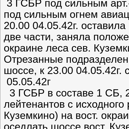
3 ГСБР под сильным арт.-
под сильным огнем авиац
20.00 04.05.42г. оставил
две части, заняла положе
окраине леса сев. Куземк
Отрезанные подразделен
шоссе, к 23.00 04.05.42г.
05.05.42г
3 ГСБР в составе 1 СБ, 2
лейтенантов с исходного 
Куземкино) на вост. окра
оседлать шоссе вост. Куз