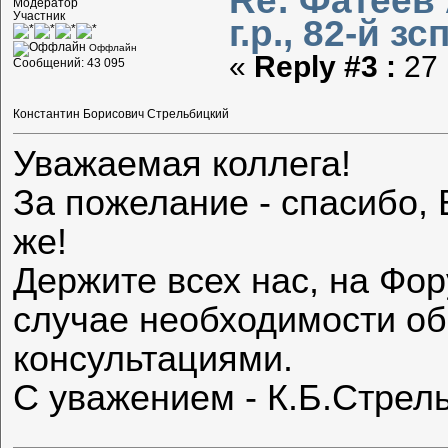
Re: Фатеев
Модератор
Участник
г.р., 82-й зс
Оффлайн
«
Reply #3 :
27 
Сообщений: 43 095
Константин Борисович Стрельбицкий
Уважаемая коллега!
За пожелание - спасибо, 
же!
Держите всех нас, на Фор
случае необходимости о
консультациями.
С уважением - К.Б.Стрел