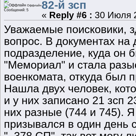
82-й зсп
Оффлайн
Сообщений: 5
«
Reply #6 :
30 Июля 2
Уважаемые поисковики, з
вопрос. В документах на 
подразделение, куда он б
"Мемориал" и стала разыс
военкомата, откуда был п
Нашла двух человек, кот
и у них записано 21 зсп 
них разные (744 и 745). 
призывался в один день с
" 378 СП", так вот могу л