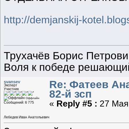
http://demjanskij-kotel.blo
Трухачёв Борис Петрови
Воля к победе решающи
Re: Фатеев Ана
svansev
Эксперт
Участник
82-й зсп
Оффлайн
«
Reply #5 :
27 Мая 
Сообщений: 6 775
Лебедев Иван Анатольевич