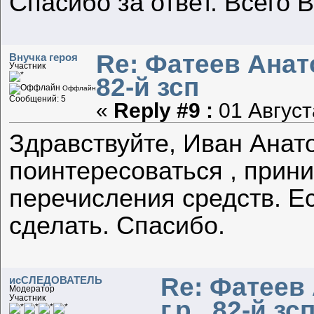
Спасибо за ответ. Всего 
Re: Фатеев Анато
Внучка героя
Участник
82-й зсп
Оффлайн
Сообщений: 5
«
Reply #9 :
01 Август
Здравствуйте, Иван Анат
поинтересоваться , прин
перечисления средств. Ес
сделать. Спасибо.
Re: Фатеев
исСЛЕДОВАТЕЛЬ
Модератор
Участник
г.р., 82-й зс