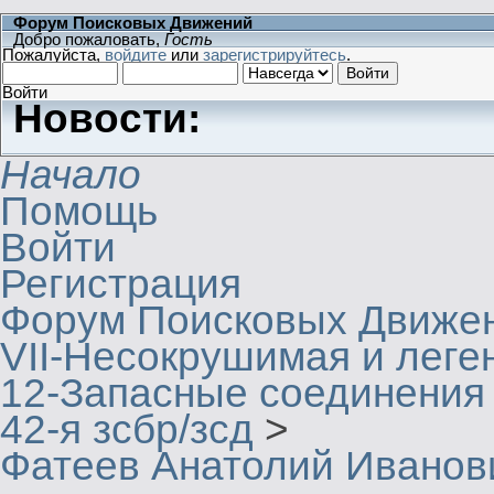
Форум Поисковых Движений
Добро пожаловать,
Гость
Пожалуйста,
войдите
или
зарегистрируйтесь
.
Войти
Новости:
Начало
Помощь
Войти
Регистрация
Форум Поисковых Движе
VII-Несокрушимая и леге
12-Запасные соединения
42-я зсбр/зсд
>
Фатеев Анатолий Иванович