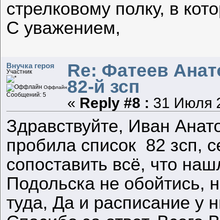
стрелковому полку, в кот
С уважением,
Re: Фатеев Анато
Внучка героя
Участник
82-й зсп
Оффлайн
Сообщений: 5
«
Reply #8 :
31 Июля 2
Здравствуйте, Иван Анато
пробила список 82 зсп, с
сопоставить всё, что наш
Подольска не обойтись, н
туда, Да и расписание у 