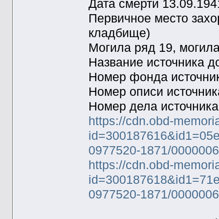
Дата смерти 13.09.194
Первичное место захо
кладбище)
Могила ряд 19, могил
Название источника 
Номер фонда источни
Номер описи источни
Номер дела источник
https://cdn.obd-memori
id=300187616&id1=05
0977520-1871/0000006
https://cdn.obd-memori
id=300187618&id1=71
0977520-1871/0000006