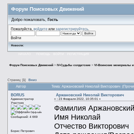
Форум Поисковых Движений
Добро пожаловать,
Гость
Пожалуйста,
войдите
или
зарегистрируйтесь
.
Войти
Новости:
НАЧАЛО
ПОМОЩЬ
ВОЙТИ
РЕГИСТРАЦИЯ
Форум Поисковых Движений
>
IV-Судьбы солдатские
>
VI-Воинские мемориалы и
Страниц: [
1
]
Вниз
Автор
Тема: Аржановский Николай Викторович (Прочи
BORUS
Аржановский Николай Викторович
Администратор
«
:
23 Февраля 2022, 10:35:01 »
Участник
Фамилия Аржановски
Оффлайн
Имя Николай
Сообщений: 4 669
Отчество Викторович
Борис Петрович