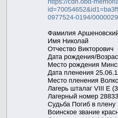
https://cdn.obd-memori
id=70054652&id1=ba3f
0977524-0194/000002
Фамилия Аршеновски
Имя Николай
Отчество Викторович
Дата рождения/Возрас
Место рождения Минс
Дата пленения 25.06.
Место пленения Волк
Лагерь шталаг VIII E (
Лагерный номер 2883
Судьба Погиб в плену
Воинское звание крас