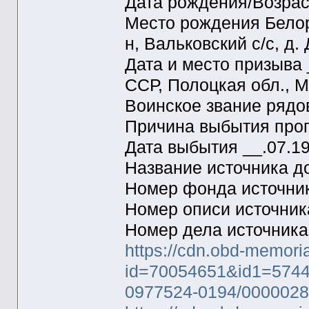
Дата рождения/Возрас
Место рождения Белор
н, Вальковский с/с, д.
Дата и место призыва
ССР, Полоцкая обл., М
Воинское звание рядо
Причина выбытия проп
Дата выбытия __.07.1
Название источника 
Номер фонда источни
Номер описи источни
Номер дела источник
https://cdn.obd-memori
id=70054651&id1=5744
0977524-0194/000002