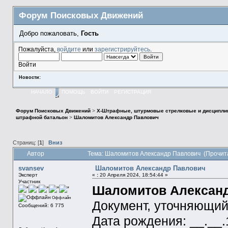
Форум Поисковых Движений
Добро пожаловать,
Гость
Пожалуйста,
войдите
или
зарегистрируйтесь
.
Войти
Новости:
НАЧАЛО
ПОМОЩЬ
ВОЙТИ
РЕГИСТРАЦИЯ
Форум Поисковых Движений
>
X-Штрафные, штурмовые стрелковые и дисципли
штрафной батальон
>
Шаломитов Александр Павлович
Страниц: [
1
]
Вниз
Автор
Тема: Шаломитов Александр Павлович (Прочит
svansev
Шаломитов Александр Павлович
Эксперт
«
:
20 Апреля 2024, 18:54:44 »
Участник
Шаломитов Алексан
Оффлайн
Документ, уточняющий
Сообщений: 6 775
Дата рождения: __.__