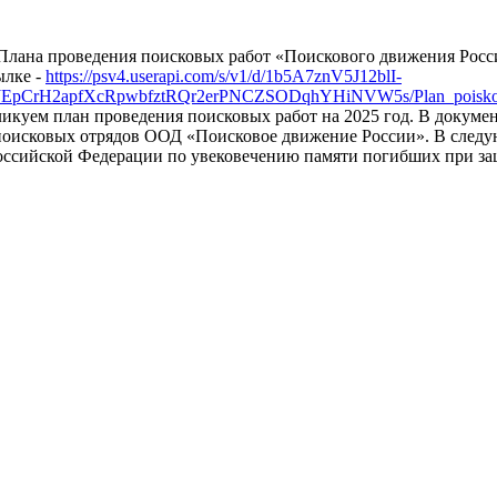
Плана проведения поисковых работ «Поискового движения Росси
ылке -
https://psv4.userapi.com/s/v1/d/1b5A7znV5J12blI-
JEpCrH2apfXcRpwbfztRQr2erPNCZSODqhYHiNVW5s/Plan_poiskov
ликуем план проведения поисковых работ на 2025 год. В докум
 поисковых отрядов ООД «Поисковое движение России». В следу
оссийской Федерации по увековечению памяти погибших при за