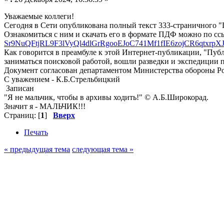
Уважаемые коллеги!
Сегодня в Сети опубликована полный текст 333-страничного "
Ознакомиться с ним и скачать его в формате ПДФ можно по сс
Sr9NuQFtjRL9F3lVyQl4dlGrRgooEJoC741Mf1fIE6zojCR6qtxrpX
Как говорится в преамбуле к этой Интернет-публикации, "Пуб
заниматься поисковой работой, вошли разведки и экспедиции
Документ согласован департаментом Министерства обороны Р
С уважением - К.Б.Стрельбицкий
Записан
"Я не мальчик, чтобы в архивы ходить!" © А.Б.Широкорад.
Значит я - МАЛЬЧИК!!!
Страниц: [
1
]
Вверх
Печать
« предыдущая тема
следующая тема »