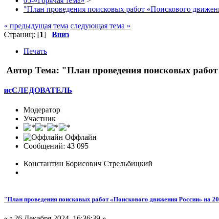
05-«Горячая тема»
>
"План проведения поисковых работ «Поискового движени
« предыдущая тема
следующая тема »
Страниц: [
1
]
Вниз
Печать
Автор
Тема: "План проведения поисковых работ 
исСЛЕДОВАТЕЛЬ
Модератор
Участник
Оффлайн
Сообщений: 43 095
Константин Борисович Стрельбицкий
"План проведения поисковых работ «Поискового движения России» на 20
«
:
26 Декабря 2024, 16:36:39 »