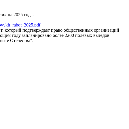
и» на 2025 год".
ykh_rabot_2025.pdf
ент, который подтверждает право общественных организаций
ющем году запланировано более 2200 полевых выездов.
щите Отечества".