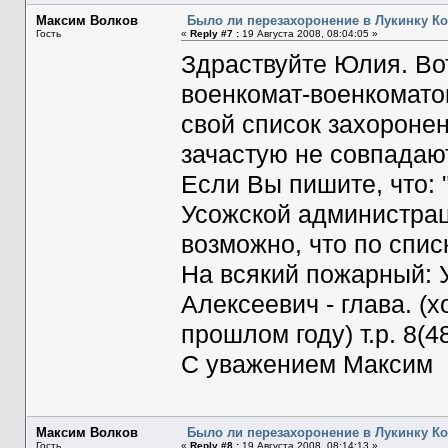
Максим Волков
Было ли перезахоронение в Лукинку Ко
Гость
«
Reply #7 :
19 Августа 2008, 08:04:05 »
Здраствуйте Юлия. Вот
военкомат-военкомато
свой список захоронен
зачастую не совпадают
Если Вы пишите, что: 
Усожской администраци
возможно, что по списк
На всякий пожарный: 
Алексеевич - глава. (
прошлом году) т.р. 8(4
С уважением Максим
Максим Волков
Было ли перезахоронение в Лукинку Ко
Гость
«
Reply #8 :
19 Августа 2008, 08:14:13 »