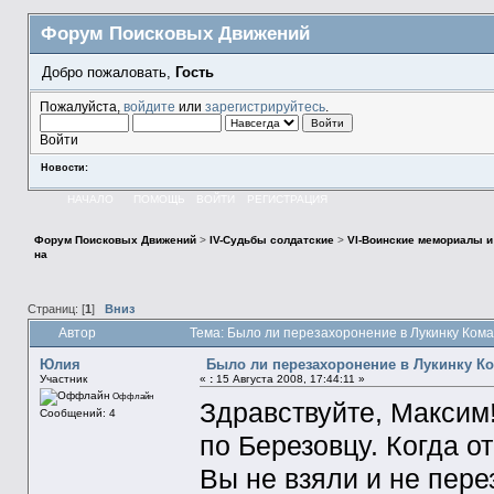
Форум Поисковых Движений
Добро пожаловать,
Гость
Пожалуйста,
войдите
или
зарегистрируйтесь
.
Войти
Новости:
НАЧАЛО
ПОМОЩЬ
ВОЙТИ
РЕГИСТРАЦИЯ
Форум Поисковых Движений
>
IV-Судьбы солдатские
>
VI-Воинские мемориалы и
на
Страниц: [
1
]
Вниз
Автор
Тема: Было ли перезахоронение в Лукинку Кома
Юлия
Было ли перезахоронение в Лукинку Ко
Участник
«
:
15 Августа 2008, 17:44:11 »
Оффлайн
Здравствуйте, Максим
Сообщений: 4
по Березовцу. Когда о
Вы не взяли и не пере