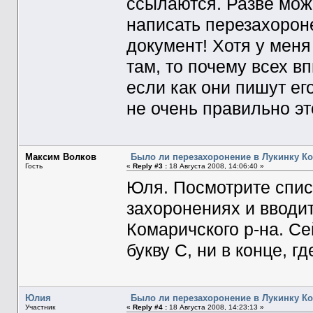
ссылаются. Разве мож
написать перезахорон
документ! Хотя у меня
там, то почему всех в
если как они пишут ег
не очень правильно эт
Максим Волков
Было ли перезахоронение в Лукинку Ко
Гость
«
Reply #3 :
18 Августа 2008, 14:06:40 »
Юля. Посмотрите списо
захоронениях и вводит
Комаричского р-на. Се
букву С, ни в конце, г
Юлия
Было ли перезахоронение в Лукинку Ко
Участник
«
Reply #4 :
18 Августа 2008, 14:23:13 »