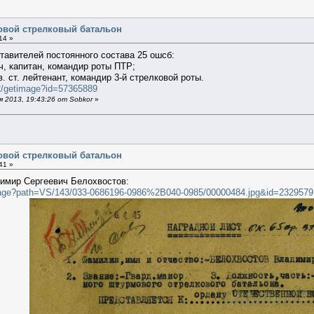
в
овой стрелковый батальон
14 »
авителей постоянного состава 25 ошсб:
, капитан, командир роты ПТР;
в. ст. лейтенант, командир 3-й стрелковой роты.
e2/getimage?id=57365889
 2013, 19:43:26 от Sobkor
»
в
овой стрелковый батальон
41 »
димир Сергеевич Белохвостов:
ilterimage?path=VS/143/033-0686196-0986%2B040-0985/00000484.jpg&id=232