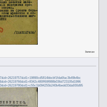
Записан
19757&id=26219757&id1=19890cd5814bbcbf1fda6fac3b49b4bc
19766&id=26219766&id1=8342c480ff69f888b036d723105d1996
19780&id=26219780&id1=c55c1b094255b240b4bedd33da930d95