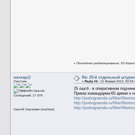
«
Последнее редактирование: 03 Апреля
начкар@
Re: 25-й отдельный штурм
Участник
«
Reply #4 :
12 Января 2012, 00:54:
25 ошсб - в оперативном подчинен
Оффлайн
Приказ командарма-65 армии о н
Сообщений: 17 479
http://podvignaroda.ru/filter/f
http://podvignaroda.ru/filter/f
http://podvignaroda.ru/filter/f
Сергей Сергеевич (nachkar)