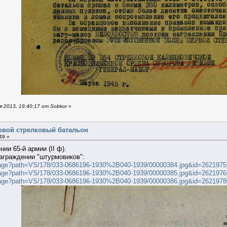
 2013, 19:40:17 от Sobkor
»
овой стрелковый батальон
49 »
ии 65-й армии (II ф).
аграждении "штурмовиков":
ilterimage?path=VS/178/033-0686196-1930%2B040-1939/00000384.jpg&id=262
ilterimage?path=VS/178/033-0686196-1930%2B040-1939/00000385.jpg&id=262
ilterimage?path=VS/178/033-0686196-1930%2B040-1939/00000386.jpg&id=262