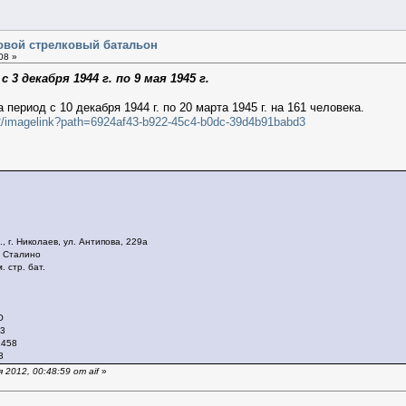
в
овой стрелковый батальон
08 »
и
с 3 декабря 1944 г. по 9 мая 1945 г.
период с 10 декабря 1944 г. по 20 марта 1945 г. на 161 человека.
e2/imagelink?path=6924af43-b922-45c4-b0dc-39d4b91babd3
 г. Николаев, ул. Антипова, 229а
. Сталино
 стр. бат.
О
33
1458
3
2012, 00:48:59 от aif
»