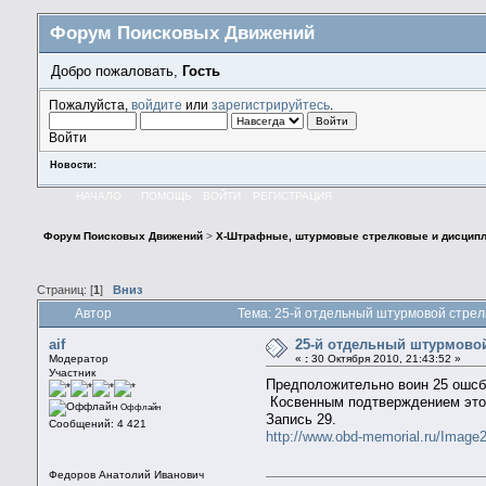
Форум Поисковых Движений
Добро пожаловать,
Гость
Пожалуйста,
войдите
или
зарегистрируйтесь
.
Войти
Новости:
НАЧАЛО
ПОМОЩЬ
ВОЙТИ
РЕГИСТРАЦИЯ
Форум Поисковых Движений
>
X-Штрафные, штурмовые стрелковые и дисципл
Страниц: [
1
]
Вниз
Автор
Тема: 25-й отдельный штурмовой стрел
aif
25-й отдельный штурмово
Модератор
«
:
30 Октября 2010, 21:43:52 »
Участник
Предположительно воин 25 ошсб 
Косвенным подтверждением этог
Оффлайн
Запись 29.
Сообщений: 4 421
http://www.obd-memorial.ru/Imag
Федоров Анатолий Иванович