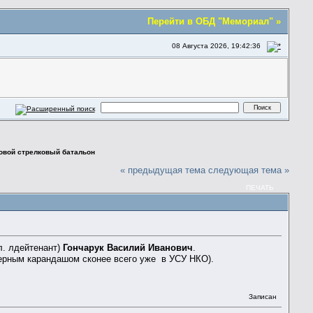
Перейти в ОБД "Мемориал" »
08 Августа 2026, 19:42:36
овой стрелковый батальон
« предыдущая тема
следующая тема »
ПЕЧАТЬ
л. лдейтенант)
Гончарук Василий Иванович
.
черным карандашом сконее всего уже в УСУ НКО).
Записан