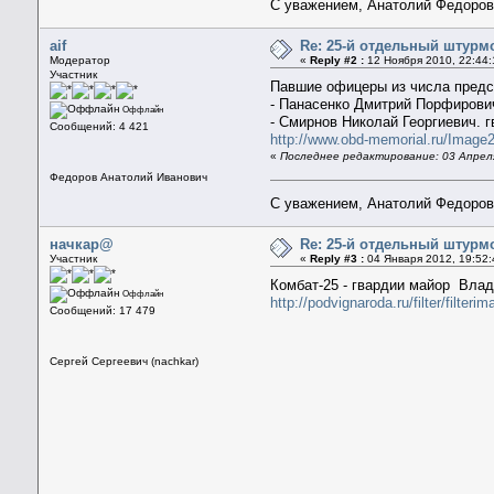
С уважением, Анатолий Федоро
aif
Re: 25-й отдельный штурм
Модератор
«
Reply #2 :
12 Ноября 2010, 22:44:
Участник
Павшие офицеры из числа предст
- Панасенко Дмитрий Порфирович
Оффлайн
- Смирнов Николай Георгиевич. г
Сообщений: 4 421
http://www.obd-memorial.ru/Imag
«
Последнее редактирование: 03 Апреля
Федоров Анатолий Иванович
С уважением, Анатолий Федоро
начкар@
Re: 25-й отдельный штурм
Участник
«
Reply #3 :
04 Января 2012, 19:52:
Комбат-25 - гвардии майор Вла
Оффлайн
http://podvignaroda.ru/filter/f
Сообщений: 17 479
Сергей Сергеевич (nachkar)