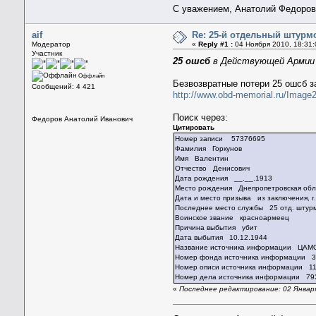
С уважением, Анатолий Федоро
aif
Re: 25-й отдельный штурм
Модератор
«
Reply #1 :
04 Ноября 2010, 18:31:
Участник
25 ошсб
в Действующей Арми
Оффлайн
Безвозвратные потери 25 ошсб за 
Сообщений: 4 421
http://www.obd-memorial.ru/Imag
Поиск через:
Федоров Анатолий Иванович
Цитировать
Номер записи 57376695
Фамилия Горкунов
Имя Валентин
Отчество Денисович
Дата рождения __.__.1913
Место рождения Днепропетровская обл.,
Дата и место призыва из заключения, г
Последнее место службы 25 отд. штурм.
Воинское звание красноармеец
Причина выбытия убит
Дата выбытия 10.12.1944
Название источника информации ЦАМ
Номер фонда источника информации 
Номер описи источника информации 1
Номер дела источника информации 79
«
Последнее редактирование: 02 Января 