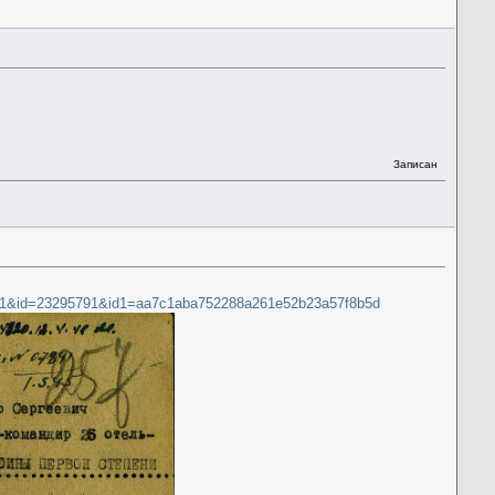
Записан
95791&id=23295791&id1=aa7c1aba752288a261e52b23a57f8b5d