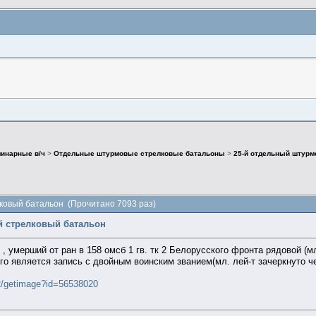
инарные в/ч
>
Отдельные штурмовые стрелковые батальоны
>
25-й отдельный штурм
ковый батальон (Прочитано 7093 раз)
й стрелковый батальон
, умерший от ран в 158 омсб 1 гв. тк 2 Белорусского фронта рядовой (м
о является запись с двойным воинским званием(мл. лей-т зачеркнуто 
e2/getimage?id=56538020