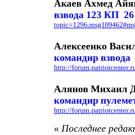
Акаев Ахмед Айя
взвода 123 КП 2
topic=1296.msg109462#m
Алексеенко Вас
командир взвода
http://forum.patriotcente
Алянов Михаил 
командир пулемет
http://forum.patriotcente
«
Последнее редак