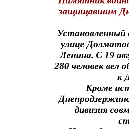
Памятник воина
защищавшим Дне
Установленный в
улице Долматов
Ленина. С 19 ав
280 человек вел 
к 
Кроме ис
Днепродзержинс
дивизия сов
ст