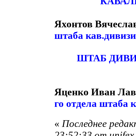
КАВАЛ
Яхонтов Вячесла
штаба кав.дивиз
ШТАБ ДИВИ
Яценко Иван Ла
го отдела штаба
«
Последнее редак
23:52:33 от unifex