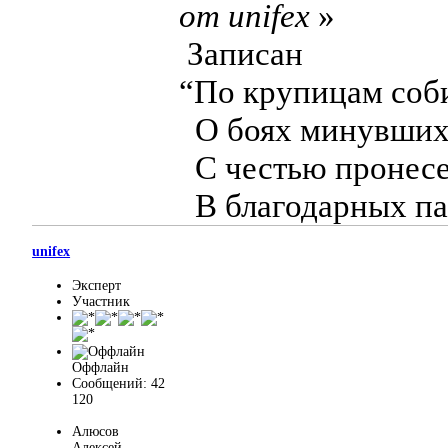
от unifex
»
Записан
“По крупицам соб
О боях минувших 
С честью пронесе
В благодарных па
unifex
Эксперт
Участник
Оффлайн
Сообщений: 42
120
Алюсов
Алексей