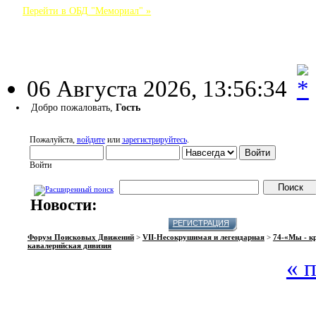
Перейти в ОБД "Мемориал" »
Форум Поисковых Движений
06 Августа 2026, 13:56:34
Добро пожаловать,
Гость
Пожалуйста,
войдите
или
зарегистрируйтесь
.
Войти
Новости:
НАЧАЛО
ПОМОЩЬ
ВОЙТИ
РЕГИСТРАЦИЯ
Форум Поисковых Движений
>
VII-Несокрушимая и легендарная
>
74-«Мы - к
кавалерийская дивизия
« 