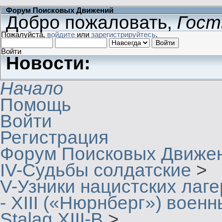
Форум Поисковых Движений
Добро пожаловать,
Гост
Пожалуйста,
войдите
или
зарегистрируйтесь
.
Войти
Новости:
Начало
Помощь
Войти
Регистрация
Форум Поисковых Движе
IV-Судьбы солдатские
>
V-Узники нацистских лаг
- XIII («Нюрнберг») воен
Stalag XIII-B
>