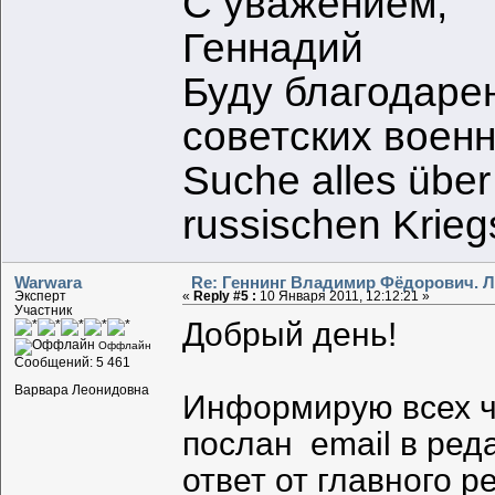
С уважением,
Геннадий
Буду благодаре
советских воен
Suche alles über
russischen Krie
Warwara
Re: Геннинг Владимир Фёдорович. Л
Эксперт
«
Reply #5 :
10 Января 2011, 12:12:21 »
Участник
Добрый день!
Оффлайн
Сообщений: 5 461
Варвара Леонидовна
Информирую всех ч
послан email в ред
ответ от главного 