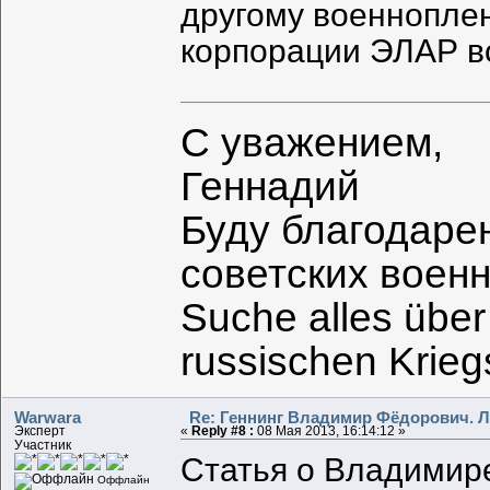
другому военноплен
корпорации ЭЛАР во
С уважением,
Геннадий
Буду благодаре
советских воен
Suche alles über
russischen Krie
Warwara
Re: Геннинг Владимир Фёдорович. Л
Эксперт
«
Reply #8 :
08 Мая 2013, 16:14:12 »
Участник
Статья о Владимир
Оффлайн