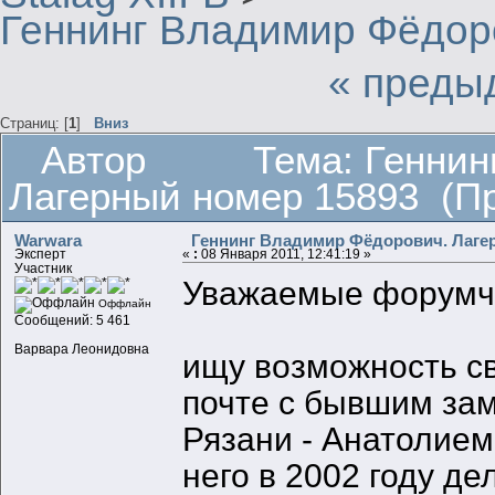
Геннинг Владимир Фёдор
« преды
Страниц: [
1
]
Вниз
Автор
Тема: Геннин
Лагерный номер 15893 (Пр
Warwara
Геннинг Владимир Фёдорович. Лаге
Эксперт
«
:
08 Января 2011, 12:41:19 »
Участник
Уважаемые форумч
Оффлайн
Сообщений: 5 461
Варвара Леонидовна
ищу возможность св
почте с бывшим за
Рязани - Анатолие
него в 2002 году де