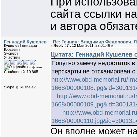
При использова
сайта ссылки н
и автора обяза
Геннадий Кушелев
Re: Геннинг Владимир Фёдорович. Л
Кушелев Геннадий
«
Reply #7 :
12 Мая 2011, 23:01:46 »
Юрьевич
Цитата: Геннадий Кушелев от
Эксперт
Участник
Попутно замечу недостаток в
Оффлайн
перскарты не отсканирован с
Сообщений: 10 865
http://www.obd-memorial.ru/I
1668/00000108.jpg&id=30013
Skype: g_kushelev
http://www.obd-memorial.ru/
1668/00000109.jpg&id=30013
http://www.obd-memorial.r
1668/00000110.jpg&id=300131
Он вполне может на