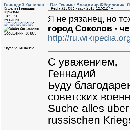
Геннадий Кушелев
Re: Геннинг Владимир Фёдорович. Л
Кушелев Геннадий
«
Reply #1 :
08 Января 2011, 12:52:27 »
Юрьевич
Я не рязанец, но т
Эксперт
Участник
город Соколов - ч
Оффлайн
Сообщений: 10 865
http://ru.wiki
Skype: g_kushelev
С уважением,
Геннадий
Буду благодаре
советских воен
Suche alles über
russischen Krie