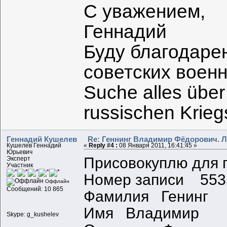
С уважением,
Геннадий
Буду благодаре
советских воен
Suche alles über
russischen Krie
Геннадий Кушелев
Re: Геннинг Владимир Фёдорович. Л
Кушелев Геннадий
«
Reply #4 :
08 Января 2011, 16:41:45 »
Юрьевич
Присовокуплю для п
Эксперт
Участник
Номер записи 553
Оффлайн
Сообщений: 10 865
Фамилия Генинг
Имя Владимир
Skype: g_kushelev