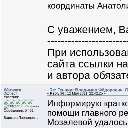
координаты Анатол
С уважением, В
-----------------------
При использова
сайта ссылки н
и автора обяза
Warwara
Re: Геннинг Владимир Фёдорович. Л
Эксперт
«
Reply #6 :
12 Мая 2011, 22:42:25 »
Участник
Информирую кратко
Оффлайн
помощи главного ре
Сообщений: 5 461
Варвара Леонидовна
Мозалевой удалось 