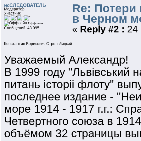
Re: Потери
исСЛЕДОВАТЕЛЬ
Модератор
Участник
в Черном мо
Оффлайн
«
Reply #2 :
24 
Сообщений: 43 095
Константин Борисович Стрельбицкий
Уважаемый Александр!
В 1999 году "Львiвський 
питань iсторii флоту" вып
последнее издание - "Не
море 1914 - 1917 г.г.: Сп
Четвертного союза в 1914 
объёмом 32 страницы вы