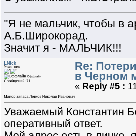
"Я не мальчик, чтобы в а
А.Б.Широкорад.
Значит я - МАЛЬЧИК!!!
Re: Потер
LNick
Участник
в Черном м
Оффлайн
Сообщений: 71
«
Reply #5 :
11
Майор запаса Левков Николай Иванович
Уважаемый Константин Бо
оперативный ответ.
Мой адрес есть в личке, 