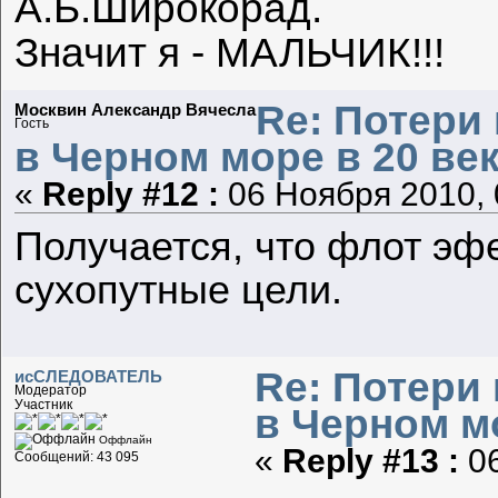
А.Б.Широкорад.
Значит я - МАЛЬЧИК!!!
Re: Потери
Москвин Александр Вячесла
Гость
в Черном море в 20 век
«
Reply #12 :
06 Ноября 2010, 
Получается, что флот эф
сухопутные цели.
Re: Потери
исСЛЕДОВАТЕЛЬ
Модератор
Участник
в Черном мо
Оффлайн
«
Reply #13 :
06
Сообщений: 43 095