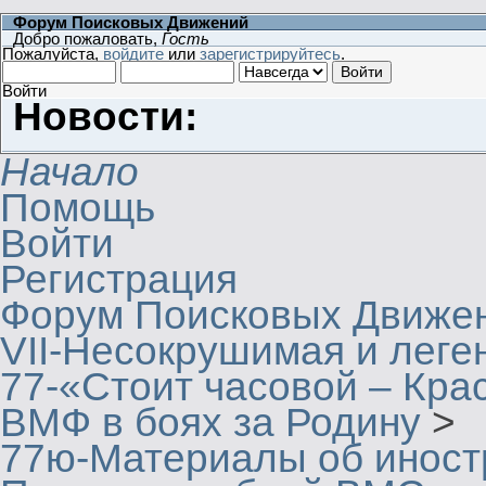
Форум Поисковых Движений
Добро пожаловать,
Гость
Пожалуйста,
войдите
или
зарегистрируйтесь
.
Войти
Новости:
Начало
Помощь
Войти
Регистрация
Форум Поисковых Движе
VII-Несокрушимая и леге
77-«Стоит часовой – Кра
ВМФ в боях за Родину
>
77ю-Материалы об иност