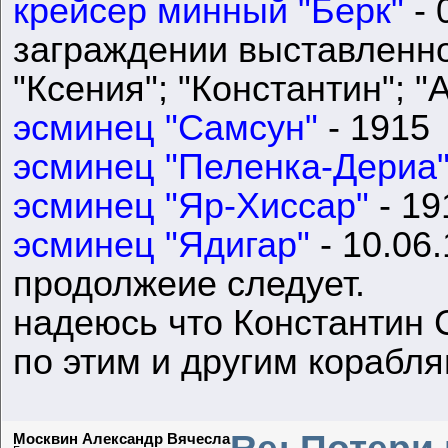
крейсер минный "Берк"
- 
заграждении выставленн
"Ксения"; "Константин"; "
эсминец "Самсун"
- 1915
эсминец "Пеленка-Дериа
эсминец "Яр-Хиссар"
- 19
эсминец "Ядигар"
- 10.06
продолжеие следует.
надеюсь что Константин 
по этим и другим корабля
Re: Потери
Москвин Александр Вячесла