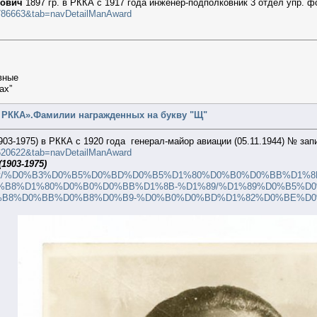
лович
1897 гр. в РККА с 1917 года инженер-подполковник 3 отдел упр. 
20786663&tab=navDetailManAward
вные
ах”
т РККА».Фамилии награжденных на букву "Щ"
»
903-1975) в РККА с 1920 года генерал-майор авиации (05.11.1944) № зап
42620622&tab=navDetailManAward
903-1975)
om/about/%D0%B3%D0%B5%D0%BD%D0%B5%D1%80%D0%B0%D0%BB%D1%8
B8%D1%80%D0%B0%D0%BB%D1%8B-%D1%89/%D1%89%D0%B5%D
B8%D0%BB%D0%B8%D0%B9-%D0%B0%D0%BD%D1%82%D0%BE%D0%