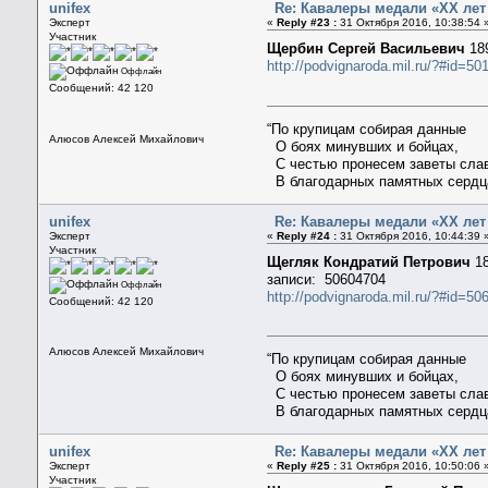
unifex
Re: Кавалеры медали «ХХ ле
Эксперт
«
Reply #23 :
31 Октября 2016, 10:38:54 
Участник
Щербин Сергей Васильевич
189
http://podvignaroda.mil.ru/?#id=
Оффлайн
Сообщений: 42 120
“По крупицам собирая данные
Алюсов Алексей Михайлович
О боях минувших и бойцах,
С честью пронесем заветы сла
В благодарных памятных сердц
unifex
Re: Кавалеры медали «ХХ ле
Эксперт
«
Reply #24 :
31 Октября 2016, 10:44:39 
Участник
Щегляк Кондратий Петрович
1
записи: 50604704
Оффлайн
http://podvignaroda.mil.ru/?#id=
Сообщений: 42 120
Алюсов Алексей Михайлович
“По крупицам собирая данные
О боях минувших и бойцах,
С честью пронесем заветы сла
В благодарных памятных сердц
unifex
Re: Кавалеры медали «ХХ ле
Эксперт
«
Reply #25 :
31 Октября 2016, 10:50:06 
Участник