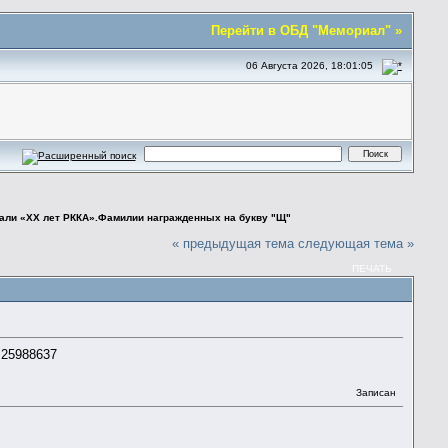
Перейти в ОБД "Мемориал" »
06 Августа 2026, 18:01:05
али «ХХ лет РККА».Фамилии награжденных на букву "Щ"
« предыдущая тема
следующая тема »
ПЕЧАТЬ
 25988637
Записан