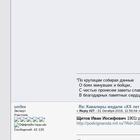
“По крупицам собирая данные
О боях минувших и бойцах,
С честью пронесем заветы сла
В благодарных памятных сердц
unifex
Re: Кавалеры медали «ХХ ле
Эксперт
«
Reply #27 :
31 Октября 2016, 11:50:04 
Участник
Щитов Иван Иосифович
1901г.
http://podvignaroda.mil.ru/?#id=
Оффлайн
Сообщений: 42 120