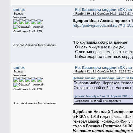
unifex
Re: Кавалеры медали «ХХ ле
Эксперт
«
Reply #30 :
31 Октября 2016, 12:02:23 
Участник
Щедрин Иван Александрович
1
http://podvignaroda.mil.ru/?#id=
Оффлайн
Сообщений: 42 120
“По крупицам собирая данные
Алюсов Алексей Михайлович
О боях минувших и бойцах,
С честью пронесем заветы сла
В благодарных памятных сердц
unifex
Re: Кавалеры медали «ХХ ле
Эксперт
«
Reply #31 :
31 Октября 2016, 12:32:52 
Участник
Цитата: Александр Слободянюк от 28 Ян
Генерал-майор Щербаков Николай
Оффлайн
Отечественной войны. Награды:
Сообщений: 42 120
Цитата: Anatoly-22 от 11 Апреля 2013, 1
Щербаков Николай Тимофеевич
Алюсов Алексей Михайлович
Щербаков Николай Тимофеев
в РККА с 1918 года призван Вахи
генерал майор командир 45-й уч
Умер в Военном Госпитале № 361
Название источника информ