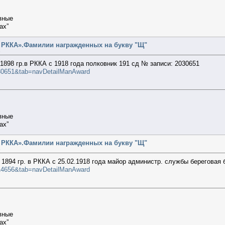
вные
ах”
т РККА».Фамилии награжденных на букву "Щ"
»
ч
1898 гр.в РККА с 1918 года полковник 191 сд № записи: 2030651
2030651&tab=navDetailManAward
вные
ах”
т РККА».Фамилии награжденных на букву "Щ"
»
1894 гр. в РККА с 25.02.1918 года майор администр. службы береговая
7914656&tab=navDetailManAward
вные
ах”