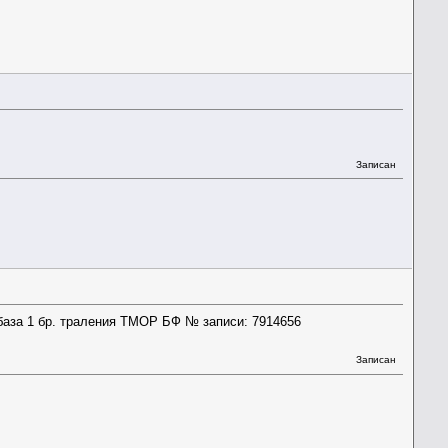
Записан
 база 1 бр. траления ТМОР БФ № записи: 7914656
Записан