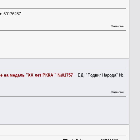
: 50176287
Записан
е на медаль "ХХ лет РККА " №01757
БД "Подвиг Народа" №
Записан