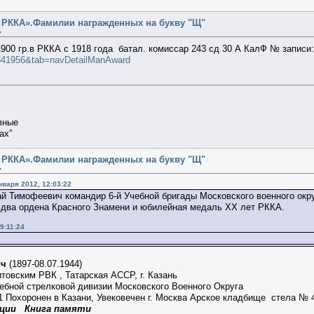
т РККА».Фамилии награжденных на букву "Щ"
»
900 гр.в РККА с 1918 года батал. комиссар 243 сд 30 А КалФ № записи
10341956&tab=navDetailManAward
вные
ах”
т РККА».Фамилии награжденных на букву "Щ"
»
варя 2012, 12:03:22
 Тимофеевич командир 6-й Учебной бригады Московского военного округа
 два ордена Красного Знамени и юбилейная медаль ХХ лет РККА.
9:11:24
ич
(1897-08.07.1944)
товским РВК , Татарская АССР, г. Казань
ебной стрелковой дивизии Московского Военного Округа
 Похоронен в Казани, Увековечен г. Москва Арское кладбище стела № 
ации Книга памяти