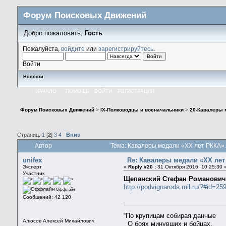
Форум Поисковых Движений
Добро пожаловать,
Гость
Пожалуйста,
войдите
или
зарегистрируйтесь
.
Войти
Новости:
НАЧАЛО
ПОМОЩЬ
ВОЙТИ
РЕГИСТРАЦИЯ
Форум Поисковых Движений
>
IX-Полководцы и военачальники
>
20-Кавалеры 
Страниц:
1
[
2
]
3
4
Вниз
Автор
Тема: Кавалеры медали «ХХ лет РККА».
unifex
Re: Кавалеры медали «ХХ ле
Эксперт
«
Reply #20 :
31 Октября 2016, 10:25:30 
Участник
Щепанский Стефан Романови
http://podvignaroda.mil.ru/?#id=
Оффлайн
Сообщений: 42 120
“По крупицам собирая данные
Алюсов Алексей Михайлович
О боях минувших и бойцах,