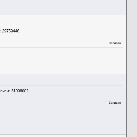
: 29759446
Записан
аписи: 31098002
Записан