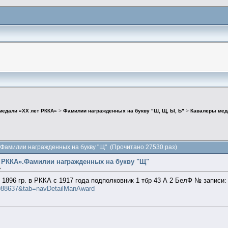
медали «ХХ лет РККА»
>
Фамилии награжденных на букву "Ш, Щ, Ы, Ь"
>
Кавалеры мед
Фамилии награжденных на букву "Щ" (Прочитано 27530 раз)
т РККА».Фамилии награжденных на букву "Щ"
»
ч
1896 гр. в РККА с 1917 года подполковник 1 тбр 43 А 2 БелФ № записи:
25988637&tab=navDetailManAward