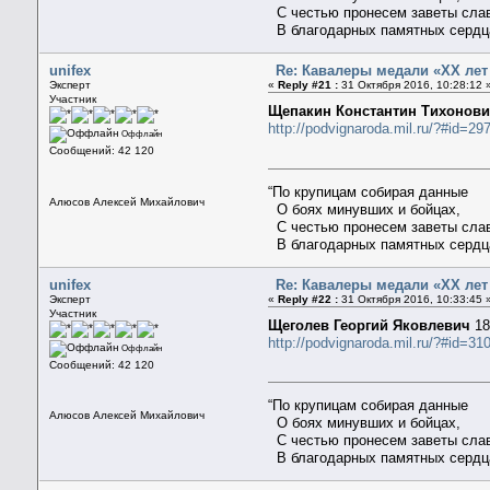
С честью пронесем заветы сла
В благодарных памятных сердц
unifex
Re: Кавалеры медали «ХХ ле
Эксперт
«
Reply #21 :
31 Октября 2016, 10:28:12 
Участник
Щепакин Константин Тихонов
http://podvignaroda.mil.ru/?#id=
Оффлайн
Сообщений: 42 120
“По крупицам собирая данные
Алюсов Алексей Михайлович
О боях минувших и бойцах,
С честью пронесем заветы сла
В благодарных памятных сердц
unifex
Re: Кавалеры медали «ХХ ле
Эксперт
«
Reply #22 :
31 Октября 2016, 10:33:45 
Участник
Щеголев Георгий Яковлевич
18
http://podvignaroda.mil.ru/?#id=
Оффлайн
Сообщений: 42 120
“По крупицам собирая данные
Алюсов Алексей Михайлович
О боях минувших и бойцах,
С честью пронесем заветы сла
В благодарных памятных сердц