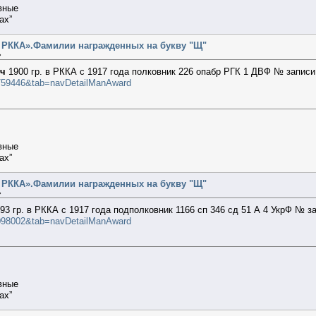
вные
ах”
т РККА».Фамилии награжденных на букву "Щ"
»
ич
1900 гр. в РККА с 1917 года полковник 226 опабр РГК 1 ДВФ № записи
29759446&tab=navDetailManAward
вные
ах”
т РККА».Фамилии награжденных на букву "Щ"
»
93 гр. в РККА с 1917 года подполковник 1166 сп 346 сд 51 А 4 УкрФ № з
31098002&tab=navDetailManAward
вные
ах”