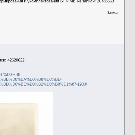
формирования и укомплектования БТ и МВ № записи: 20786663
Записан
иси: 42620622
B-%D0%B8-
0%BB%D0%BA%D0%B8%D0%BD-
BD%D0%BE%D0%B2%D0%B8%D1%87-1903/