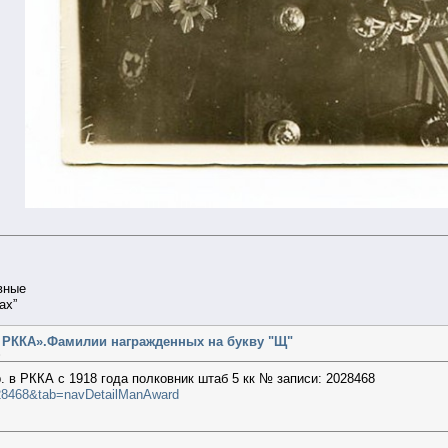
вные
ах”
т РККА».Фамилии награжденных на букву "Щ"
»
р. в РККА с 1918 года полковник штаб 5 кк № записи: 2028468
2028468&tab=navDetailManAward