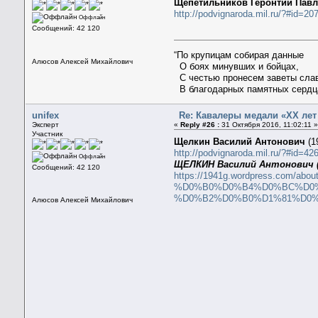
Щепетильников Геронтий Пав
http://podvignaroda.mil.ru/?#id=
Оффлайн
Сообщений: 42 120
“По крупицам собирая данные
Алюсов Алексей Михайлович
О боях минувших и бойцах,
С честью пронесем заветы сла
В благодарных памятных сердц
unifex
Re: Кавалеры медали «ХХ ле
Эксперт
«
Reply #26 :
31 Октября 2016, 11:02:11 
Участник
Щелкин Василий Антонович
(1
http://podvignaroda.mil.ru/?#id=
Оффлайн
ЩЕЛКИН Василий Антонович (1
Сообщений: 42 120
https://1941g.wordpress.c
%D0%B0%D0%B4%D0%BC%D0%
%D0%B2%D0%B0%D1%81%D0%
Алюсов Алексей Михайлович