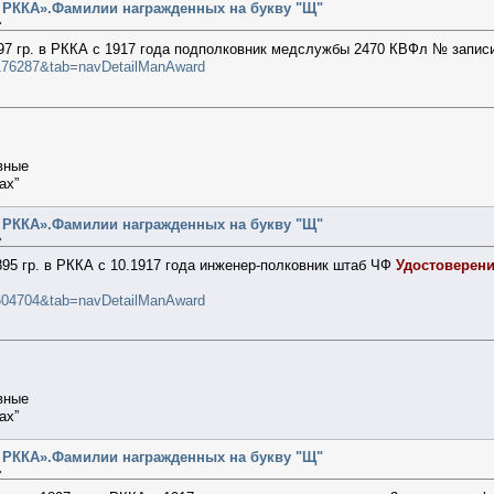
т РККА».Фамилии награжденных на букву "Щ"
»
7 гр. в РККА с 1917 года подполковник медслужбы 2470 КВФл № записи
50176287&tab=navDetailManAward
вные
ах”
т РККА».Фамилии награжденных на букву "Щ"
»
895 гр. в РККА с 10.1917 года инженер-полковник штаб ЧФ
Удостоверени
50604704&tab=navDetailManAward
вные
ах”
т РККА».Фамилии награжденных на букву "Щ"
»