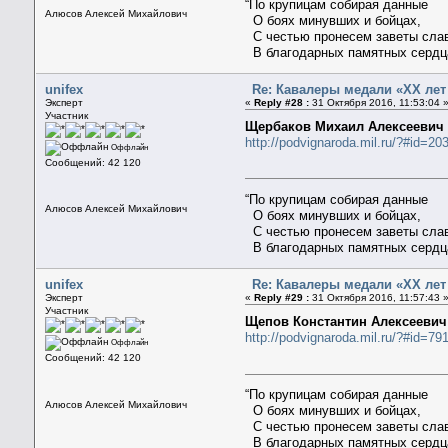
“По крупицам собирая данные
Алюсов Алексей Михайлович
О боях минувших и бойцах,
С честью пронесем заветы сла
В благодарных памятных сердц
unifex
Re: Кавалеры медали «ХХ ле
Эксперт
«
Reply #28 :
31 Октября 2016, 11:53:04 
Участник
Щербаков Михаил Алексееви
http://podvignaroda.mil.ru/?#id=
Оффлайн
Сообщений: 42 120
“По крупицам собирая данные
Алюсов Алексей Михайлович
О боях минувших и бойцах,
С честью пронесем заветы сла
В благодарных памятных сердц
unifex
Re: Кавалеры медали «ХХ ле
Эксперт
«
Reply #29 :
31 Октября 2016, 11:57:43 
Участник
Щепов Константин Алексеевич
http://podvignaroda.mil.ru/?#id=
Оффлайн
Сообщений: 42 120
“По крупицам собирая данные
Алюсов Алексей Михайлович
О боях минувших и бойцах,
С честью пронесем заветы сла
В благодарных памятных сердц