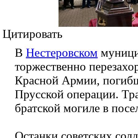
Цитировать
В
Нестеровском
муници
торжественно перезахо
Красной Армии, погибш
Прусской операции. Тр
братской могиле в посе
Останки советских сол