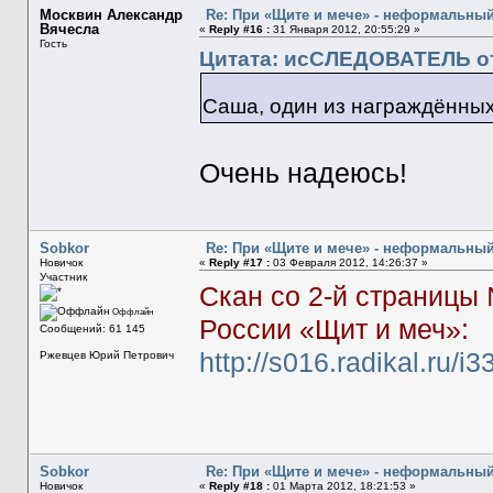
Москвин Александр
Re: При «Щите и мече» - неформальны
Вячесла
«
Reply #16 :
31 Января 2012, 20:55:29 »
Гость
Цитата: исСЛЕДОВАТЕЛЬ от 
Саша, один из награждённых
Очень надеюсь!
Sobkor
Re: При «Щите и мече» - неформальны
Новичок
«
Reply #17 :
03 Февраля 2012, 14:26:37 »
Участник
Cкан со 2-й страницы 
Оффлайн
России «Щит и меч»:
Сообщений: 61 145
http://s016.radikal.ru/
Ржевцев Юрий Петрович
Sobkor
Re: При «Щите и мече» - неформальны
Новичок
«
Reply #18 :
01 Марта 2012, 18:21:53 »