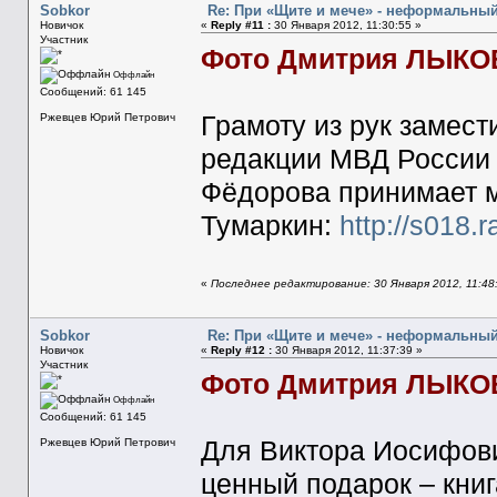
Sobkor
Re: При «Щите и мече» - неформальны
Новичок
«
Reply #11 :
30 Января 2012, 11:30:55 »
Участник
Фото Дмитрия ЛЫКО
Оффлайн
Сообщений: 61 145
Грамоту из рук замес
Ржевцев Юрий Петрович
редакции МВД России 
Фёдорова принимает 
Тумаркин:
http://s018.
«
Последнее редактирование: 30 Января 2012, 11:48
Sobkor
Re: При «Щите и мече» - неформальны
Новичок
«
Reply #12 :
30 Января 2012, 11:37:39 »
Участник
Фото Дмитрия ЛЫКО
Оффлайн
Сообщений: 61 145
Для Виктора Иосифови
Ржевцев Юрий Петрович
ценный подарок – книг