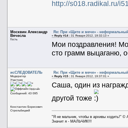
http://s018.radikal.ru/
Москвин Александр
Re: При «Щите и мече» - неформальны
Вячесла
«
Reply #14 :
31 Января 2012, 19:32:13 »
Гость
Мои поздравления! Мол
сто грамм выцаганю, о
исСЛЕДОВАТЕЛЬ
Re: При «Щите и мече» - неформальны
Модератор
«
Reply #15 :
31 Января 2012, 19:37:01 »
Участник
Саша, один из награж
Оффлайн
Сообщений: 43 095
другой тоже
Константин Борисович
Стрельбицкий
"Я не мальчик, чтобы в архивы ходить!" ©
Значит я - МАЛЬЧИК!!!