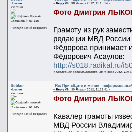
Новичок
«
Reply #8 :
30 Января 2012, 11:15:14 »
Участник
Фото Дмитрия ЛЫКО
Оффлайн
Сообщений: 61 145
Грамоту из рук замес
Ржевцев Юрий Петрович
редакции МВД России 
Фёдорова принимает и
Фёдорович Асаулов:
http://s018.radikal.ru/
«
Последнее редактирование: 30 Января 2012, 11:48
Sobkor
Re: При «Щите и мече» - неформальны
Новичок
«
Reply #9 :
30 Января 2012, 11:21:41 »
Участник
Фото Дмитрия ЛЫКО
Оффлайн
Сообщений: 61 145
Кавалер грамоты изве
Ржевцев Юрий Петрович
МВД России Владимир