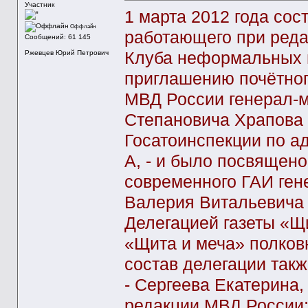
Участник
1 марта 2012 года сос
Оффлайн
работающего при реда
Сообщений: 61 145
Клуба неформальных и
Ржевцев Юрий Петрович
приглашению почётног
МВД России генерал-м
Степановича Храпова 
Госатоинспекции по ад
А, - и было посвящен
современного ГАИ ген
Валерия Витальевича 
Делегацией газеты «Щ
«Щита и меча» полков
состав делегации такж
- Сергеева Екатерина
редакции МВД России