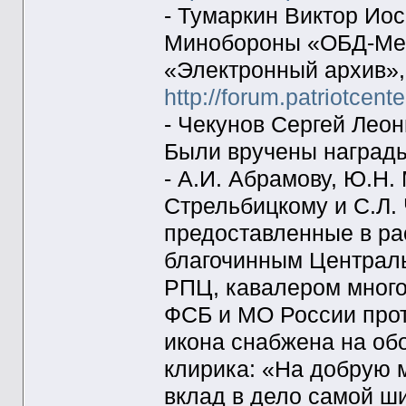
- Тумаркин Виктор Ио
Минобороны «ОБД-Мем
«Электронный архив»,
http://forum.patriotcent
- Чекунов Сергей Леон
Были вручены награды
- А.И. Абрамову, Ю.Н.
Стрельбицкому и С.Л.
предоставленные в ра
благочинным Централь
РПЦ, кавалером мног
ФСБ и МО России про
икона снабжена на о
клирика: «На добрую 
вклад в дело самой ш