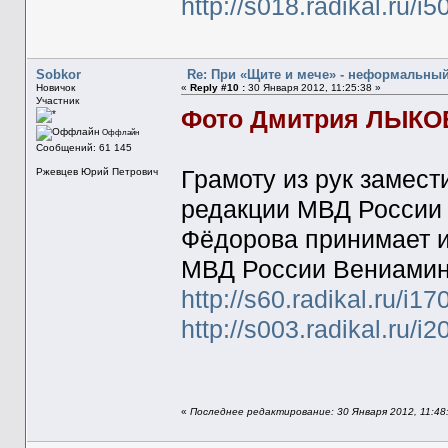
http://s018.radikal.ru/i
Sobkor
Re: При «Щите и мече» - неформальны
Новичок
«
Reply #10 :
30 Января 2012, 11:25:38 »
Участник
Фото Дмитрия ЛЫКО
Оффлайн
Сообщений: 61 145
Грамоту из рук замес
Ржевцев Юрий Петрович
редакции МВД России 
Фёдорова принимает и
МВД России Вениамин
http://s60.radikal.ru/i
http://s003.radikal.ru/
«
Последнее редактирование: 30 Января 2012, 11:48