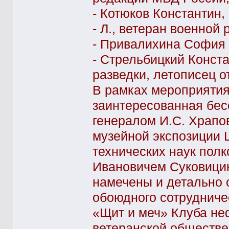
- Котюков Константин,
- Л., ветеран военной 
- Привалихина София 
- Стрельбицкий Конст
разведки, летописец о
В рамках мероприятия
заинтересованная бес
генералом И.С. Храпо
музейной экспозиции
технических наук пол
Ивановичем Суковицин
намечены и детально 
обоюдного сотрудниче
«Щит и меч» Клуба не
ветеранской обществе