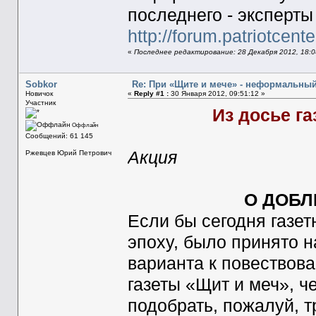
последнего - эксперты
http://forum.patriotcent
«
Последнее редактирование: 28 Декабря 2012, 18:0
Sobkor
Re: При «Щите и мече» - неформальны
Новичок
«
Reply #1 :
30 Января 2012, 09:51:12 »
Участник
Из досье г
Оффлайн
Сообщений: 61 145
Акция
Ржевцев Юрий Петрович
О ДОБЛ
Если бы сегодня газет
эпоху, было принято н
варианта к повествов
газеты «Щит и меч», 
подобрать, пожалуй, т