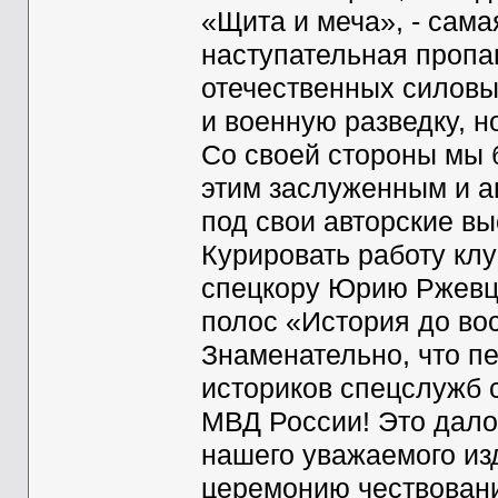
«Щита и меча», - сама
наступательная пропа
отечественных силовы
и военную разведку, н
Со своей стороны мы 
этим заслуженным и а
под свои авторские вы
Курировать работу кл
спецкору Юрию Ржевце
полос «История до во
Знаменательно, что п
историков спецслужб с
МВД России! Это дало
нашего уважаемого из
церемонию чествовани