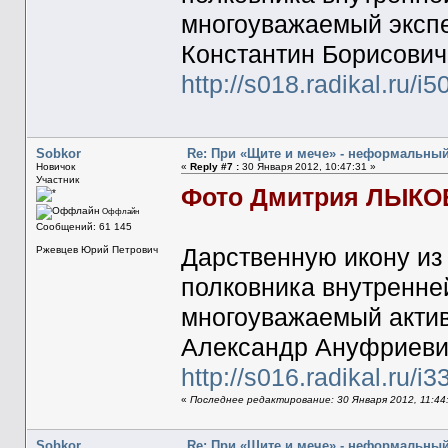
многоуважаемый эксп
Константин Борисович
http://s018.radikal.ru/
Sobkor
Re: При «Щите и мече» - неформальны
Новичок
«
Reply #7 :
30 Января 2012, 10:47:31 »
Участник
Фото Дмитрия ЛЫКО
Оффлайн
Сообщений: 61 145
Дарственную икону из 
Ржевцев Юрий Петрович
полковника внутренне
многоуважаемый акти
Александр Ануфриеви
http://s016.radikal.ru/
«
Последнее редактирование: 30 Января 2012, 11:44
Sobkor
Re: При «Щите и мече» - неформальны