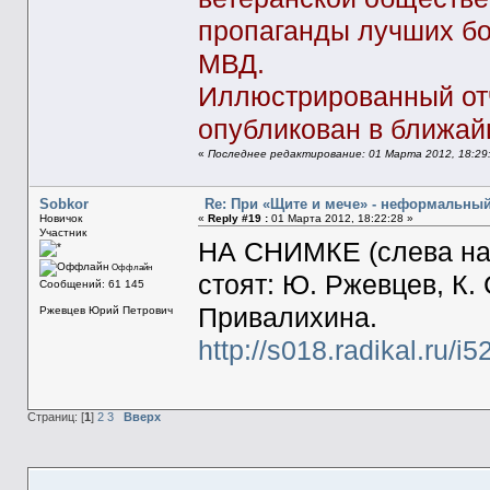
пропаганды лучших бо
МВД.
Иллюстрированный отч
опубликован в ближай
«
Последнее редактирование: 01 Марта 2012, 18:29
Sobkor
Re: При «Щите и мече» - неформальны
Новичок
«
Reply #19 :
01 Марта 2012, 18:22:28 »
Участник
НА СНИМКЕ (слева нап
Оффлайн
стоят: Ю. Ржевцев, К. 
Сообщений: 61 145
Привалихина.
Ржевцев Юрий Петрович
http://s018.radikal.ru/
Страниц: [
1
]
2
3
Вверх