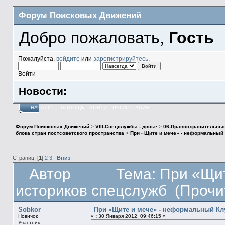
Форум Поисковых Движений
Добро пожаловать,
Гость
Пожалуйста,
войдите
или
зарегистрируйтесь
.
Войти
Новости:
НАЧАЛО
ПОМОЩЬ
ВОЙТИ
РЕГИСТРАЦИЯ
Форум Поисковых Движений
>
VIII-Спецслужбы - досье
>
06-Правоохранительные
блока стран постсоветского пространства
>
При «Щите и мече» - неформальный 
Страниц: [
1
]
2
3
Вниз
Автор
Тема: При «Щи
историков спецслужб (Прочи
Sobkor
При «Щите и мече» - неформальный Кл
Новичок
«
:
30 Января 2012, 09:46:15 »
Участник