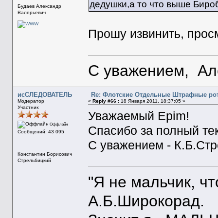
дедушки,а то что выше Биро
Будаев Александр
Валерьевич
Прошу извинить, просмо
С уважением, Ал
исСЛЕДОВАТЕЛЬ
Re: Флотские Отдельные Штрафные рот
Модератор
«
Reply #66 :
18 Января 2011, 18:37:05 »
Участник
Уважаемый Epim!
Оффлайн
Спасибо за полный тек
Сообщений: 43 095
С уважением - К.Б.Ст
Константин Борисович
Стрельбицкий
"Я не мальчик, ч
А.Б.Широкорад.