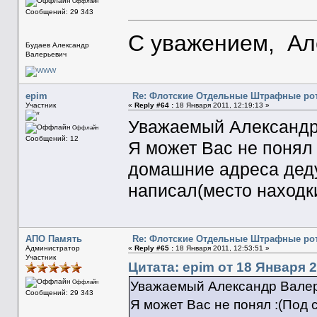
Оффлайн
Сообщений: 29 343
С уважением, Ал
Будаев Александр
Валерьевич
epim
Re: Флотские Отдельные Штрафные рот
Участник
«
Reply #64 :
18 Января 2011, 12:19:13 »
Уважаемый Александр
Оффлайн
Сообщений: 12
Я может Вас не понял
домашние адреса деду
написал(место находки
АПО Память
Re: Флотские Отдельные Штрафные рот
Администратор
«
Reply #65 :
18 Января 2011, 12:53:51 »
Участник
Цитата: epim от 18 Января 2
Оффлайн
Уважаемый Александр Валер
Сообщений: 29 343
Я может Вас не понял :(По