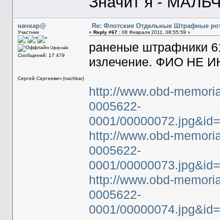
Значит я - МАЛЬЧ
начкар@
Re: Флотские Отдельные Штрафные рот
Участник
«
Reply #67 :
08 Февраля 2011, 08:55:59 »
раненые штрафники 61
Оффлайн
Сообщений: 17 479
излечение. ФИО НЕ
Сергей Сергеевич (nachkar)
http://www.obd-memoria
0005622-
0001/00000072.jpg&i
http://www.obd-memoria
0005622-
0001/00000073.jpg&i
http://www.obd-memoria
0005622-
0001/00000074.jpg&id