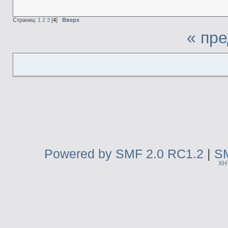
Страниц:
1
2
3
[
4
]
Вверх
« пр
Powered by SMF 2.0 RC1.2
|
SM
XH