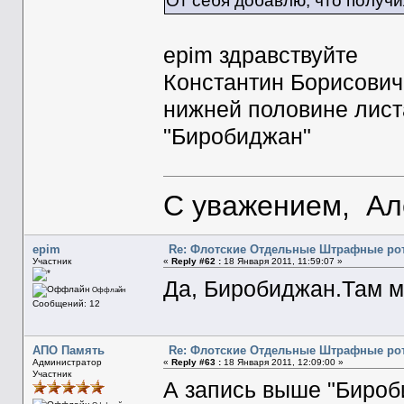
От себя добавлю, что получил
epim здравствуйте
Константин Борисович
нижней половине лист
"Биробиджан"
С уважением, Ал
epim
Re: Флотские Отдельные Штрафные рот
Участник
«
Reply #62 :
18 Января 2011, 11:59:07 »
Да, Биробиджан.Там м
Оффлайн
Сообщений: 12
АПО Память
Re: Флотские Отдельные Штрафные рот
Администратор
«
Reply #63 :
18 Января 2011, 12:09:00 »
Участник
А запись выше "Бироб