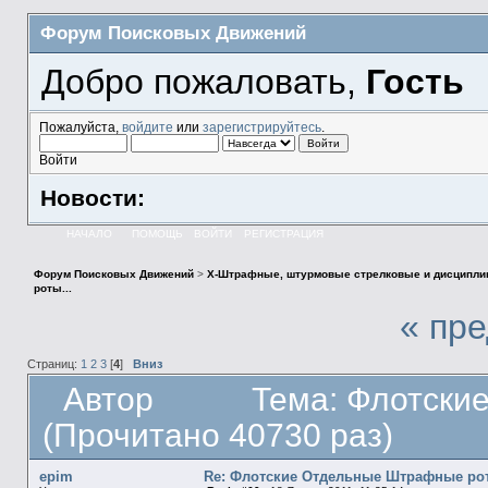
Форум Поисковых Движений
Добро пожаловать,
Гость
Пожалуйста,
войдите
или
зарегистрируйтесь
.
Войти
Новости:
НАЧАЛО
ПОМОЩЬ
ВОЙТИ
РЕГИСТРАЦИЯ
Форум Поисковых Движений
>
X-Штрафные, штурмовые стрелковые и дисципли
роты...
« пр
Страниц:
1
2
3
[
4
]
Вниз
Автор
Тема: Флотски
(Прочитано 40730 раз)
epim
Re: Флотские Отдельные Штрафные рот