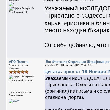
Участник
«
Reply #60 :
18 Января 2011, 11:35:14 »
Уважаемый исСЛЕДОВА
Оффлайн
Сообщений: 12
Прислано с г.Одессы 
характеристика в блин
место находки б\характ
От себя добавлю, что п
АПО Память
Re: Флотские Отдельные Штрафные рот
Администратор
«
Reply #61 :
18 Января 2011, 11:43:59 »
Участник
Цитата: epim от 18 Января 2
Оффлайн
Уважаемый исСЛЕДОВАТЕЛЬ, 
Сообщений: 29 343
Прислано с г.Одессы от сле
(оригинал) из письма и со сл
Будаев Александр
Валерьевич
стадиона (порта).