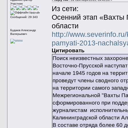
Участник
Из сети:
Оффлайн
Осенний этап «Вахты 
Сообщений: 29 343
области
Будаев Александр
http://www.severinfo.ru
Валерьевич
pamyati-2013-nachalsya
Цитировать
Поиск неизвестных захороне
Восточно-Прусской наступате
начале 1945 годов на терри
проведут члены сводного отр
на территории самого запад
Межрегиональной "Вахты Пам
сформированного при поддер
журналистам исполнительны
Калининградской области Ал
В составе отряда более 60 