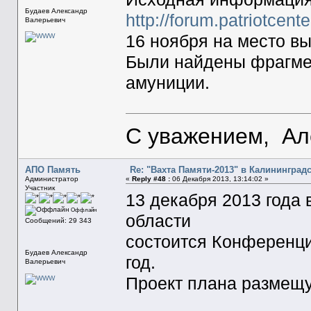
Будаев Александр
http://forum.patriotcen
Валерьевич
16 ноября на место вы
Были найдены фрагмен
амуниции.
С уважением, Ал
АПО Память
Re: "Вахта Памяти-2013" в Калининград
Администратор
«
Reply #48 :
06 Декабря 2013, 13:14:02 »
Участник
13 декабря 2013 года
Оффлайн
области
Сообщений: 29 343
состоится Конференци
Будаев Александр
год.
Валерьевич
Проект плана размещ