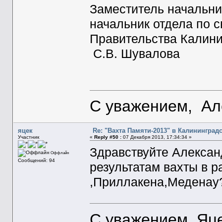
Заместитель начальни
начальник отдела по
Правительства
С.В. Шувалова
С уважением, Ал
яцек
Re: "Вахта Памяти-2013" в Калининград
Участник
«
Reply #50 :
07 Декабря 2013, 17:34:34 »
Здравствуйте Алексан
Оффлайн
Сообщений: 94
результатам вахты в 
,Приллакена,Меденау
С уважением, Яце