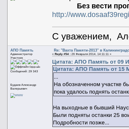
Без вести про
http://www.dosaaf39reg
С уважением, Ал
АПО Память
Re: "Вахта Памяти-2013" в Калининград
Администратор
«
Reply #54 :
26 Февраля 2014, 14:11:11 »
Участник
Цитата: АПО Память от 09 И
Оффлайн
Цитата: АПО Память от 15 М
Сообщений: 29 343
...
На обозначенном участке бы
Будаев Александр
Валерьевич
пока удалось поднять останк
На выходные в бывший Наус
Были подняты останки 25 во
Подробности позже...