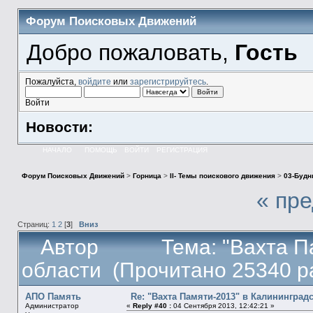
Форум Поисковых Движений
Добро пожаловать,
Гость
Пожалуйста,
войдите
или
зарегистрируйтесь
.
Войти
Новости:
НАЧАЛО
ПОМОЩЬ
ВОЙТИ
РЕГИСТРАЦИЯ
Форум Поисковых Движений
>
Горница
>
II- Темы поискового движения
>
03-Будн
« пр
Страниц:
1
2
[
3
]
Вниз
Автор
Тема: "Вахта П
области (Прочитано 25340 р
АПО Память
Re: "Вахта Памяти-2013" в Калининград
Администратор
«
Reply #40 :
04 Сентября 2013, 12:42:21 »