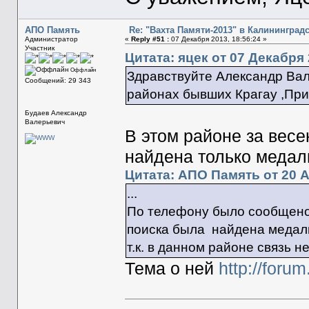
АПО Память
Re: "Вахта Памяти-2013" в Калининград
Администратор
«
Reply #51 :
07 Декабря 2013, 18:56:24 »
Участник
Цитата: яцек от 07 Декабря 
Оффлайн
Здравствуйте Александр Вал
Сообщений: 29 343
районах бывших Крагау ,Пр
Будаев Александр
Валерьевич
В этом районе за вес
найдена только медал
Цитата: АПО Память от 20 А
...
По телефону было сообщено,
поиска была найдена медаль
т.к. в данном районе связь н
Тема о ней
http://foru