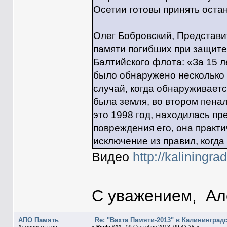
Осетии готовы принять остан
Олег Бобровский, Представ
памяти погибших при защит
Балтийского флота: «За 15 
было обнаружено несколько 
случай, когда обнаруживает
была земля, во втором пенал
это 1998 год, находилась пр
повреждения его, она практи
исключение из правил, когд
Видео
http://kaliningra
С уважением, Ал
АПО Память
Re: "Вахта Памяти-2013" в Калининград
Администратор
«
Reply #44 :
09 Сентября 2013, 09:43:28 »