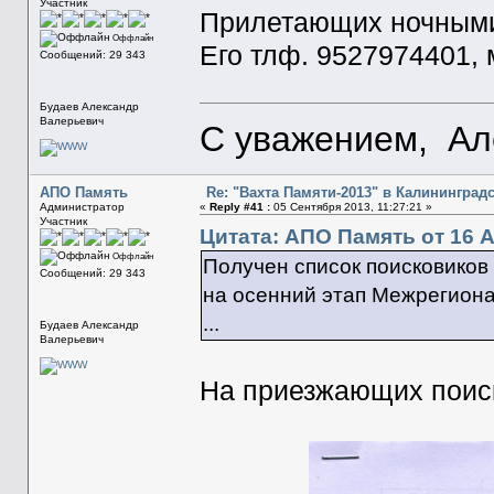
Участник
Прилетающих ночными
Оффлайн
Его тлф. 9527974401, 
Сообщений: 29 343
Будаев Александр
Валерьевич
С уважением, Ал
АПО Память
Re: "Вахта Памяти-2013" в Калининград
Администратор
«
Reply #41 :
05 Сентября 2013, 11:27:21 »
Участник
Цитата: АПО Память от 16 А
Оффлайн
Получен список поисковико
Сообщений: 29 343
на осенний этап Межрегион
...
Будаев Александр
Валерьевич
На приезжающих поис