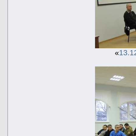
«
13.1