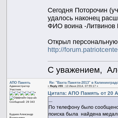
Сегодня Поторочин (уч
удалось наконец расш
ФИО воина -Литвинов 
Открыл персональную
http://forum.patriotcen
С уважением, Ал
АПО Память
Re: "Вахта Памяти-2013" в Калининград
Администратор
«
Reply #55 :
13 Июня 2014, 07:55:17 »
Участник
Цитата: АПО Память от 20 А
Оффлайн
...
Сообщений: 29 343
По телефону было сообщено,
поиска была найдена медаль
Будаев Александр
Валерьевич