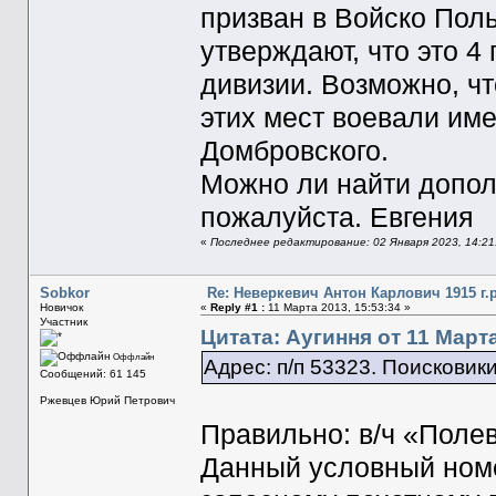
призван в Войско Поль
утверждают, что это 4
дивизии. Возможно, чт
этих мест воевали име
Домбровского.
Можно ли найти допо
пожалуйста. Евгения
«
Последнее редактирование: 02 Января 2023, 14:21
Sobkor
Re: Неверкевич Антон Карлович 1915 г.р
Новичок
«
Reply #1 :
11 Марта 2013, 15:53:34 »
Участник
Цитата: Аугиння от 11 Марта
Оффлайн
Адрес: п/п 53323. Поисковики
Сообщений: 61 145
Ржевцев Юрий Петрович
Правильно: в/ч «Поле
Данный условный номе