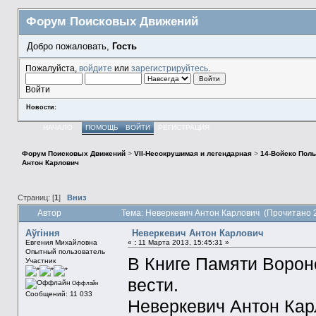
Форум Поисковых Движений
Добро пожаловать,
Гость
Пожалуйста,
войдите
или
зарегистрируйтесь
.
Войти
Новости:
НАЧАЛО
ПОМОЩЬ
ВОЙТИ
РЕГИСТРАЦИЯ
Форум Поисковых Движений
>
VII-Несокрушимая и легендарная
>
14-Войско Пол
Антон Карлович
Страниц: [
1
]
Вниз
Автор
Тема: Неверкевич Антон Карлович (Прочитано 
Aўгiння
Неверкевич Антон Карлович
Евгения Михайловна
«
:
11 Марта 2013, 15:45:31 »
Опытный пользователь
В Книге Памяти Ворон
Участник
вести.
Оффлайн
Сообщений: 11 033
Неверкевич Антон Карл