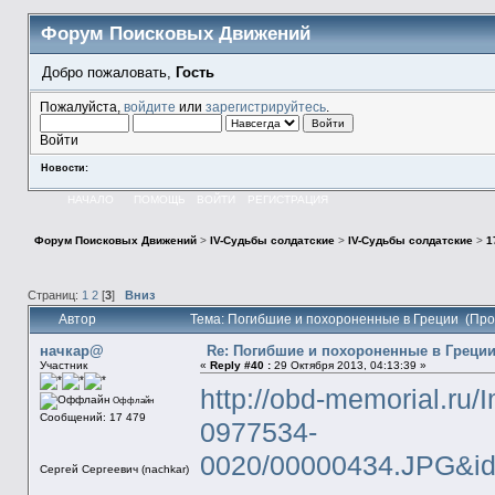
Форум Поисковых Движений
Добро пожаловать,
Гость
Пожалуйста,
войдите
или
зарегистрируйтесь
.
Войти
Новости:
НАЧАЛО
ПОМОЩЬ
ВОЙТИ
РЕГИСТРАЦИЯ
Форум Поисковых Движений
>
IV-Судьбы солдатские
>
IV-Судьбы солдатские
>
1
Страниц:
1
2
[
3
]
Вниз
Автор
Тема: Погибшие и похороненные в Греции (Про
начкар@
Re: Погибшие и похороненные в Греци
Участник
«
Reply #40 :
29 Октября 2013, 04:13:39 »
http://obd-memorial.ru/
Оффлайн
Сообщений: 17 479
0977534-
0020/00000434.JPG&i
Сергей Сергеевич (nachkar)