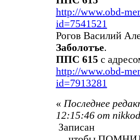
http://www.obd-mem
id=7541521
Рогов Василий Але
Заболотъе
.
ППС 615
с адресо
http://www.obd-mem
id=7913281
«
Последнее редак
12:15:46 от nikko
Записан
.... чтобы ПОМН