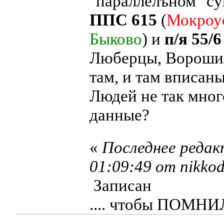
"параллелъном" су
ППС 615
(
Мокроу
Быково
) и
п/я 55/6
Люберцы, Вороши
там, и там вписаны
Людей не так мног
данные?
«
Последнее редак
01:09:49 от nikko
Записан
.... чтобы ПОМН