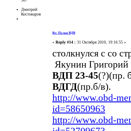
367
Дмитрий
Костоваров
Re: Полки ВДВ
«
Reply #14 :
31 Октября 2010, 19:16:55 »
столкнулся с со с
Якунин Григорий 
ВДП 23-45
(?)(пр. 
ВДГД
(пр.б/в).
http://www.obd-mem
id=58650963
http://www.obd-mem
id=52709673