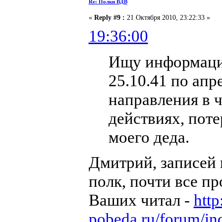
Re: Полки ВДВ
«
Reply #9 :
21 Октября 2010, 23:22:33 »
19:36:00
Ищу информацию
25.10.41 по апр
направления в ч
действиях, пот
моего деда.
Дмитрий, записей в
полк, почти все п
Ваших читал -
http
pobeda.ru/forum/in