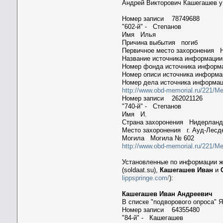
Андрей Викторович Кашегашев у 
Номер записи 78749688
"602-й" - Степанов
Имя Илья
Причина выбытия погиб
Первичное место захоронения 
Название источника информац
Номер фонда источника инфор
Номер описи источника информ
Номер дела источника информа
http://www.obd-memorial.ru/221/
Номер записи 262021126
"740-й" - Степанов
Имя И.
Страна захоронения Нидерлан
Место захоронения г. Ауд-Лесд
Могила Могила № 602
http://www.obd-memorial.ru/221/Me
Установленные по информации 
(soldaat.su),
Кашегашев Иван
и
lippspringe.com/
):
Кашегашев Иван Андреевич
В списке "подворового опроса" Я
Номер записи 64355480
"84-й" - Кашегашев