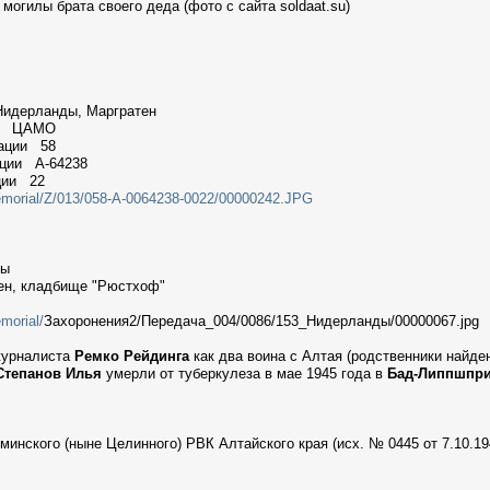
могилы брата своего деда (фото с сайта soldaat.su)
Нидерланды, Маргратен
ии ЦАМО
мации 58
ации A-64238
ции 22
Memorial/Z/013/058-A-0064238-0022/00000242.JPG
ды
ен, кладбище "Рюстхоф"
morial/
Захоронения2/Передача_004/0086/153_Нидерланды/00000067.jpg
журналиста
Ремко Рейдинга
как два воина с Алтая (родственники найд
Степанов Илья
умерли от туберкулеза в мае 1945 года в
Бад-Липпшпр
минского (ныне Целинного) РВК Алтайского края (исх. № 0445 от 7.10.194