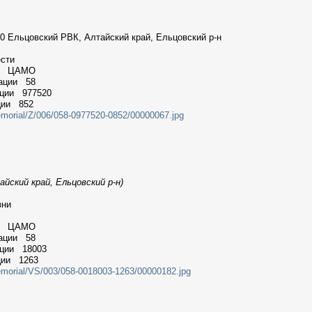
0 Ельцовский РВК, Алтайский край, Ельцовский р-н
ести
ии ЦАМО
мации 58
ации 977520
ции 852
emorial/Z/006/058-0977520-0852/00000067.jpg
айский край, Ельцовский р-н)
зни
ии ЦАМО
мации 58
ации 18003
ции 1263
emorial/VS/003/058-0018003-1263/00000182.jpg