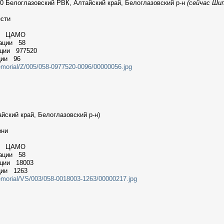
0 Белоглазовский РВК, Алтайский край, Белоглазовский р-н
(сейчас Шип
ести
ии ЦАМО
мации 58
ации 977520
ции 96
emorial/Z/005/058-0977520-0096/00000056.jpg
йский край, Белоглазовский р-н)
зни
ии ЦАМО
мации 58
ации 18003
ции 1263
emorial/VS/003/058-0018003-1263/00000217.jpg