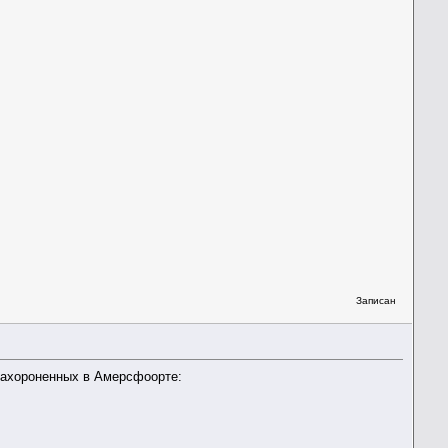
Записан
захороненных в Амерсфоорте: