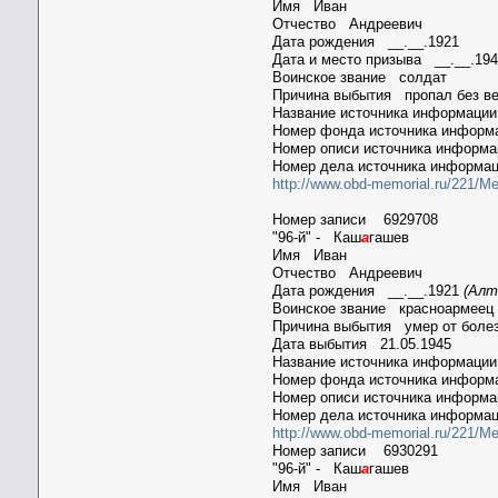
Имя Иван
Отчество Андреевич
Дата рождения __.__.1921
Дата и место призыва __.__.194
Воинское звание солдат
Причина выбытия пропал без в
Название источника информац
Номер фонда источника инфор
Номер описи источника информ
Номер дела источника информа
http://www.obd-memorial.ru/221/M
Номер записи 6929708
"96-й" - Каш
а
гашев
Имя Иван
Отчество Андреевич
Дата рождения __.__.1921
(Алт
Воинское звание красноармеец
Причина выбытия умер от боле
Дата выбытия 21.05.1945
Название источника информац
Номер фонда источника инфор
Номер описи источника информ
Номер дела источника информа
http://www.obd-memorial.ru/221/M
Номер записи 6930291
"96-й" - Каш
а
гашев
Имя Иван