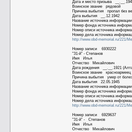
Дата и место призыва __.__.194
Воинское звание рядовой
Причина выбытия пропал без в
Дата выбытия __.12.1942
Название источника информац
Номер фонда источника инфор
Номер описи источника информ
Номер дела источника информа
http://www.obd-memorial.ru/221/M
Номер записи 6930222
"31-й" - Степанов
Имя Илья
Отчество Михайлович
Дата рождения __.__.1921 (Алта
Воинское звание красноармеец
Причина выбытия умер от боле
Дата выбытия 22.05.1945
Название источника информац
Номер фонда источника инфор
Номер описи источника информ
Номер дела источника информа
http://www.obd-memorial.ru/221/M
Номер записи 6929637
"31-й" - Степанов
Имя Илья
Отчество Михайлович