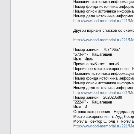
Название источника информац
Номер фонда источника инфор
Номер описи источника информ
Номер дела источника информа
http://www.obd-memorial.ru/221/
Другой вариант списков со схем
http://www.obd-memorial.ru/221/Me
Номер записи 78749657
"573-й" - Кашагашев
Имя Иван
Причина выбытия погиб
Первичное место захоронения 
Название источника информац
Номер фонда источника инфор
Номер описи источника информ
Номер дела источника информа
http://www.obd-memorial.ru/221/
Номер записи 262020588
"222-й" - Кашагашев
Имя И.
Страна захоронения Нидерлан
Место захоронения г. Ауд-Лесд
Могила сектор С, ряд 7, могила
http://www.obd-memorial.ru/221/Me