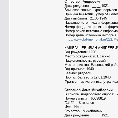
Отчество Андреевич
Дата рождения __.__.1921
Воинское звание красноармеец
Причина выбытия умер от боле
Дата выбытия 21.05.1945
Название источника информац
Номер фонда источника инфор
Номер описи источника информ
Номер дела источника информа
http://www.obd-memorial.ru/221/M
КАШЕГАШЕВ ИВАН АНДРЕЕВИ
Год рождения: 1920
Место рождения: п. Брагино
Национальность: русский
Место призыва: Ельцовский рай
Год призыва: 1940
Звание: рядовой
Пропал без вести 12.01.1943
Фрагмент из источника (страница
Степанов Илья Михайлович
В списке "подворового опроса" Б
Номер записи 60098819
"13-й" - Степанов
Имя Илья
Отчество Михайлович
Дата рождения __.__.1921