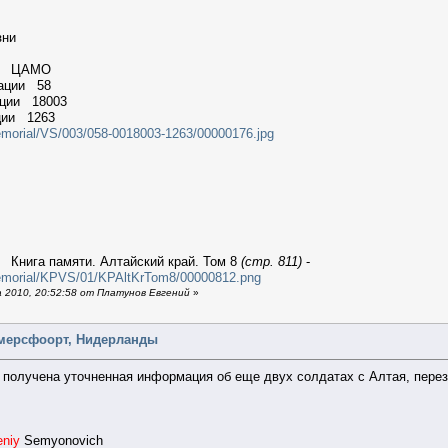
зни
ии ЦАМО
мации 58
ации 18003
ции 1263
emorial/VS/003/058-0018003-1263/00000176.jpg
 Книга памяти. Алтайский край. Том 8
(стр. 811)
-
Memorial/KPVS/01/KPAltKrTom8/00000812.png
 2010, 20:52:58 от Платунов Евгений
»
Амерсфоорт, Нидерланды
г получена уточненная информация об еще двух солдатах с Алтая, пере
eniy
Semyonovich