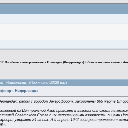
>
17гПогибшие и похороненные в Голландии (Нидерландах)
>
Советское поле славы - А
орт, Нидерланды (Прочитано 10029 раз)
рсфоорт, Нидерланды
дерландах, рядом с городом Амерсфоорт, захоронены 865 жертв Втор
ннопленный из Центральной Азии привозят в вагонах для скота на ж
телей Советского Союза с их непривычными азиатскими лицами Unter
сфоорт умирают 24 из них. А 9 апреля 1942 года расстреливают оста
оф».