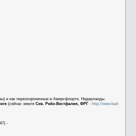
ены) и как перезхороненные в Амерсфоорте, Нидерланды
инге
(сейчас земля
Сев. Рейн-Вестфалия, ФРГ
-
http://www.bad-
7) -