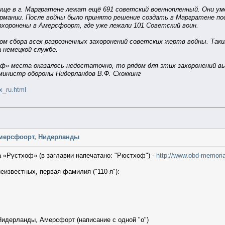
ище в г. Маргратене лежат ещё 691 советский военнопленный. Они уме
ермании. После войны было принято решение создать в Маргратене по
хоронены в Амерсфоорт, где уже лежали 101 Советский воин.
 сбора всех разрозненных захоронений советских жертв войны. Таки
 немецкой службе.
ф» места оказалось недостаточно, то рядом для этих захоронений вы
инистр обороны Нидерландов В.Ф. Схоккинг
ex_ru.html
Амерсфоорт, Нидерланды
 «Рустхоф» (в заглавии напечатано: "Рюстхоф") -
http://www.obd-memori
еизвестных, первая фамилия ("110-я"):
идерланды, Амерсфорт (написание с одной "о")