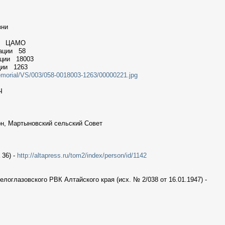
зни
ии ЦАМО
мации 58
ации 18003
ции 1263
emorial/VS/003/058-0018003-1263/00000221.jpg
Ч
он, Мартыновский сельский Совет
 36) -
http://altapress.ru/tom2/index/person/id/1142
елоглазовского РВК Алтайского края (исх. № 2/038 от 16.01.1947) -