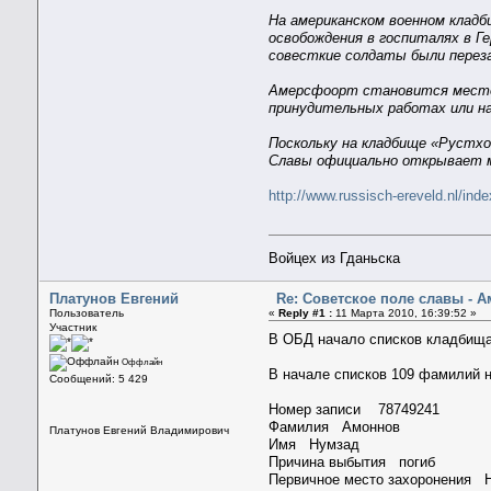
На американском военном кладб
освобождения в госпиталях в Г
совесткие солдаты были переза
Амерсфоорт становится местом
принудительных работах или на
Поскольку на кладбище «Рустхо
Славы официально открывает м
http://www.russisch-ereveld.nl/ind
Войцех из Гданьска
Платунов Евгений
Re: Советское поле славы - 
Пользователь
«
Reply #1 :
11 Марта 2010, 16:39:52 »
Участник
В ОБД начало списков кладбища
Оффлайн
В начале списков 109 фамилий н
Сообщений: 5 429
Номер записи 78749241
Фамилия Амоннов
Платунов Евгений Владимирович
Имя Нумзад
Причина выбытия погиб
Первичное место захоронения Н