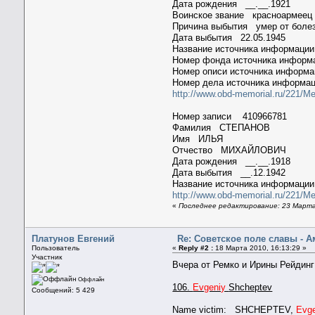
Дата рождения __.__.1921
Воинское звание красноармеец
Причина выбытия умер от боле
Дата выбытия 22.05.1945
Название источника информац
Номер фонда источника инфор
Номер описи источника информ
Номер дела источника информа
http://www.obd-memorial.ru/221/M
Номер записи 410966781
Фамилия СТЕПАНОВ
Имя ИЛЬЯ
Отчество МИХАЙЛОВИЧ
Дата рождения __.__.1918
Дата выбытия __.12.1942
Название источника информации
http://www.obd-memorial.ru/221/
«
Последнее редактирование: 23 Марта
Платунов Евгений
Re: Советское поле славы - 
Пользователь
«
Reply #2 :
18 Марта 2010, 16:13:29 »
Участник
Вчера от Ремко и Ирины Рейдин
Оффлайн
106.
Evgeniy
Shcheptev
Сообщений: 5 429
Name victim: SHCHEPTEV,
Evg