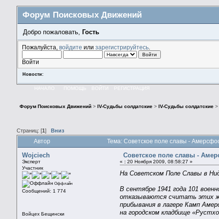
Форум Поисковых Движений
Добро пожаловать,
Гость
Пожалуйста,
войдите
или
зарегистрируйтесь
.
Войти
Новости:
НАЧАЛО
ПОМОЩЬ
ВОЙТИ
РЕГИСТРАЦИЯ
Форум Поисковых Движений
>
IV-Судьбы солдатские
>
IV-Судьбы солдатские
Страниц: [
1
]
Вниз
Автор
Тема: Советское поле славы - Амерсфо
Wojciech
Советское поле славы - Аме
Эксперт
«
:
20 Ноября 2009, 08:58:27 »
Участник
На Советском Поле Славы в Ни
Оффлайн
В сентябре 1941 года 101 вое
Сообщений: 1 774
отказываются считать этих жи
прибывания в лагере Камп Амер
на городском кладбище «Рустх
Войцех Бещински