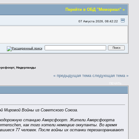
Перейти в ОБД "Мемориал" »
07 Августа 2026, 08:42:22
мерсфоорт, Нидерланды
« предыдущая тема
следующая тема »
ПЕЧАТЬ
ой Мировой Войны из Советского Союза.
елезнодорожную станцию Амерсфоорт. Жители Амерсфоорта
menschen, как того хотели немецкие оккупанты. Во время
вшиеся 77 человек. После войны их останки перезахоранивают