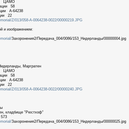
ии ЦАМО
мации 58
ации A-64238
ции 22
Memorial/Z/013/058-A-0064238-0022/00000219.JPG
ой и изображением:
morial/
Захоронения2/Передача_004/0086/153_Нидерланды/00000004.jpg
Нидерланды, Маргратен
ии ЦАМО
мации 58
ации A-64238
ции 22
Memorial/Z/013/058-A-0064238-0022/00000240.JPG
ды
ен, кладбище "Рюстхоф"
 573
morial/
Захоронения2/Передача_004/0086/153_Нидерланды/00000025.jpg