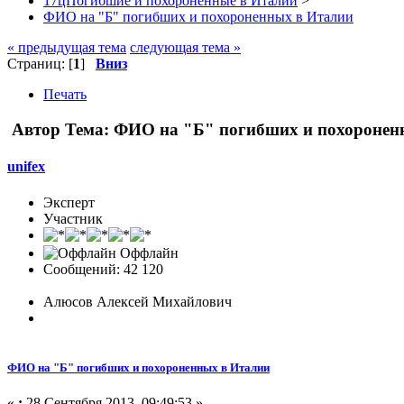
17цПогибшие и похороненные в Италии
>
ФИО на "Б" погибших и похороненных в Италии
« предыдущая тема
следующая тема »
Страниц: [
1
]
Вниз
Печать
Автор
Тема: ФИО на "Б" погибших и похоронен
unifex
Эксперт
Участник
Оффлайн
Сообщений: 42 120
Алюсов Алексей Михайлович
ФИО на "Б" погибших и похороненных в Италии
«
:
28 Сентября 2013, 09:49:53 »