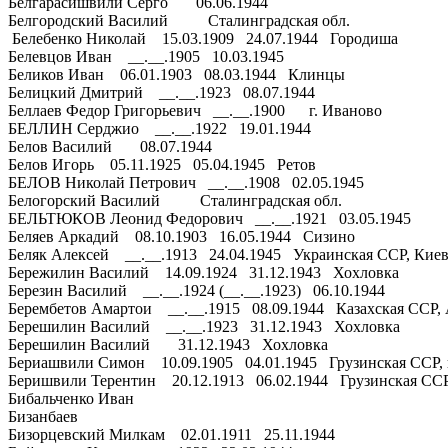
Белгарасишвили Серго 06.06.1944
Белгородский Василий Сталинградская обл.
Белебенко Николай 15.03.1909 24.07.1944 Городиша
Белевцов Иван __.__.1905 10.03.1945
Беликов Иван 06.01.1903 08.03.1944 Клинцы
Белицкий Дмитрий __.__.1923 08.07.1944
Беллаев Федор Григорьевич __.__.1900 г. Иваново
БЕЛЛИН Серджио __.__.1922 19.01.1944
Белов Василий 08.07.1944
Белов Игорь 05.11.1925 05.04.1945 Ретов
БЕЛОВ Николай Петрович __.__.1908 02.05.1945
Белогорский Василий Сталинградская обл.
БЕЛЬТЮКОВ Леонид Федорович __.__.1921 03.05.1945
Беляев Аркадий 08.10.1903 16.05.1944 Сизино
Беляк Алексей __.__.1913 24.04.1945 Украинская ССР, Киевск
Бережилин Василий 14.09.1924 31.12.1943 Хохловка
Березин Василий __.__.1924 (__.__.1923) 06.10.1944
Берембетов Амартои __.__.1915 08.09.1944 Казахская ССР, А
Берешилин Василий __.__.1923 31.12.1943 Хохловка
Берешилин Василий 31.12.1943 Хохловка
Бериашвили Симон 10.09.1905 04.01.1945 Грузинская ССР, г
Беришвили Терентин 20.12.1913 06.02.1944 Грузинская ССР
Бибальченко Иван
Бизанбаев
Бизорцевский Милкам 02.01.1911 25.11.1944