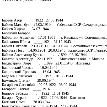
Бабаев Азор __.__.1922 27.06.1944
Бабаев Малагбук 24.05.1919 Узбекская ССР, Самаркандская о
Бабаев Хирой 24.07.1944
Бабакули Базаров
Бабастиян Арменак 17.01.1901 г. Каракая, ул. Соямшадина
Бабаханов Шаим __.__.1921 31.12.1943
Бабин Николай 23.03.1917 14.10.1944 Восточно-Казахстанск
Бабичев Петр 14.06.1901 20.03.1945 Казахская ССР, Гурьевска
Бабков Александр Кузьмич __.__.1890 05.10.1944
Багатов Александр 22.11.1921 Московская обл., г. Москва
Багдасарьян Георг __.__.1899 22.01.1945 Ириванд
Багновский Чеслав 16.04.1945
Багновский Ярослав 16.04.1945
Баделев Ортикбай __.__.1921 01.05.1944
Баженков Степан 29.06.1944
Базарбаев Сансибай 02.05.1922 06.02.1944
Базарбай Казбай __.__.1916
Базаров Бабахул __.__.1922 11.01.1945
Базаров Хуран __.__.1922 27.06.1944 Кантшин
Базилан Семен 28.03.1944
Базилусбан Камилло 14.09.1924 27.12.1944