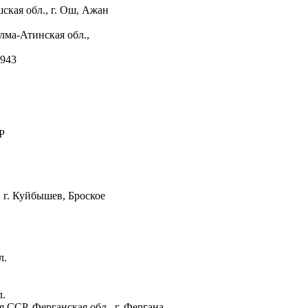
кая обл., г. Ош, Ажан
ма-Атинская обл.,
.1943
Р
г. Куйбышев, Броское
л.
л.
ССР, Ферганская обл., г. Фергана