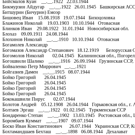
Бийсмалов Куан __.__.1922 22.03.1944
Бикмурзин Айдугар __.__.1922 26.01.1945 Башкирская АССР,
Битшурин (Бичурин) Емоэр
Бишовец Иван 15.08.1918 19.07.1944 Бихоцоховка
Блажинов Николай 19.03.1903 10.10.1944 Отовасная
Блинков Иван 29.08.1922 31.01.1944 Новосибирская обл.
Блохаз 09.09.1911 24.08.1944
Блохинов Николай __.__.1910 10.10.1944 Отовасная
Богамолев Александр
Богомазов Александр Степанович 18.12.1919 Белорусская ССР
Богомолов Николай 02.04.1945 Калининская обл., Погорел
Богошвили Шалико __.__.1916 26.09.1944 Грузинская ССР, 
Бойваленко Петр Миррович __.__.1921
Бойгазиев Дамен __.__.1915 08.07.1944
Бойко Григорий 26.04.1945
Бойко Григорий 26.04.1945
Бойко Григорий 26.04.1945
Бойко Григорий 26.04.1945
Бококашвили Пирус 02.07.1944
Болотов Андрей 05.12.1908 26.04.1944 Горьковская обл., г. 
Болтаев Эргаш __.__.1922 01.02.1945 Туркменская ССР
Бондаренко Степан __.__.1902 13.03.1945 Ростовская обл.,
Боромбаев Куммат __.__.1907 09.07.1944
Боско Иван Константинович 26.07.1944 Украинская ССР, Ки
Бохтамандшаев Бехташ __.__.1898 06.08.1944 Дехалават