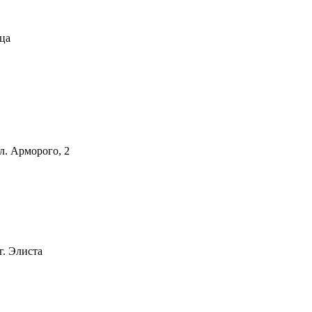
ца
л. Арморого, 2
. Элиста