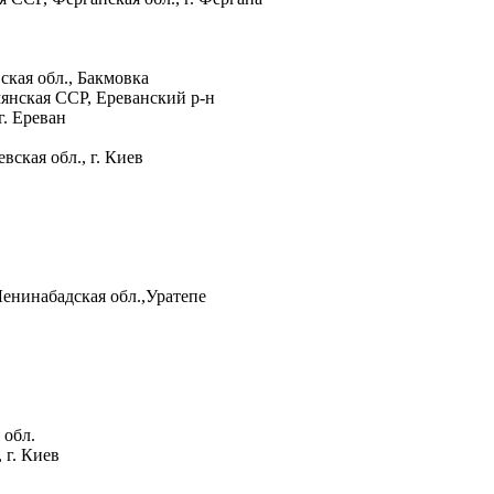
кая обл., Бакмовка
янская ССР, Ереванский р-н
. Ереван
кая обл., г. Киев
4
енинабадская обл.,Уратепе
 обл.
г. Киев