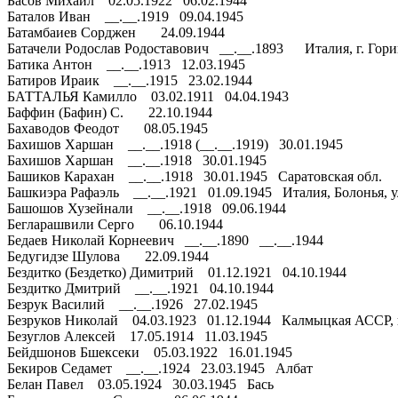
Басов Михаил 02.05.1922 06.02.1944
Баталов Иван __.__.1919 09.04.1945
Батамбаиев Сорджен 24.09.1944
Батачели Родослав Родоставович __.__.1893 Италия, г. Гори
Батика Антон __.__.1913 12.03.1945
Батиров Ираик __.__.1915 23.02.1944
БАТТАЛЬЯ Камилло 03.02.1911 04.04.1943
Баффин (Бафин) С. 22.10.1944
Бахаводов Феодот 08.05.1945
Бахишов Харшан __.__.1918 (__.__.1919) 30.01.1945
Бахишов Харшан __.__.1918 30.01.1945
Башиков Карахан __.__.1918 30.01.1945 Саратовская обл.
Башкиэра Рафаэль __.__.1921 01.09.1945 Италия, Болонья, у
Башошов Хузейнали __.__.1918 09.06.1944
Бегларашвили Серго 06.10.1944
Бедаев Николай Корнеевич __.__.1890 __.__.1944
Бедугидзе Шулова 22.09.1944
Бездитко (Бездетко) Димитрий 01.12.1921 04.10.1944
Бездитко Дмитрий __.__.1921 04.10.1944
Безрук Василий __.__.1926 27.02.1945
Безруков Николай 04.03.1923 01.12.1944 Калмыцкая АССР, г
Безуглов Алексей 17.05.1914 11.03.1945
Бейдшонов Бшексеки 05.03.1922 16.01.1945
Бекиров Седамет __.__.1924 23.03.1945 Албат
Белан Павел 03.05.1924 30.03.1945 Бась