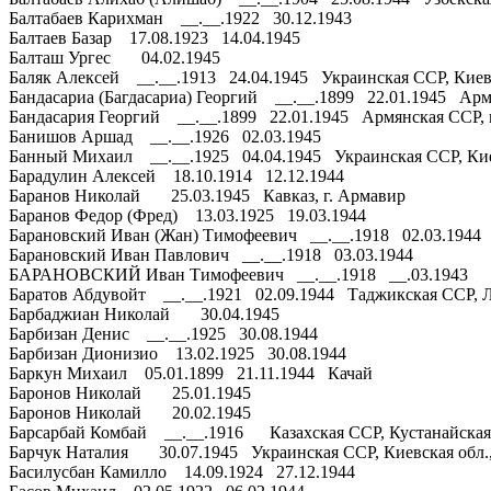
Балтабаев Карихман __.__.1922 30.12.1943
Балтаев Базар 17.08.1923 14.04.1945
Балташ Ургес 04.02.1945
Баляк Алексей __.__.1913 24.04.1945 Украинская ССР, Киевс
Бандасариа (Багдасариа) Георгий __.__.1899 22.01.1945 Арм
Бандасария Георгий __.__.1899 22.01.1945 Армянская ССР, г
Банишов Аршад __.__.1926 02.03.1945
Банный Михаил __.__.1925 04.04.1945 Украинская ССР, Киевс
Барадулин Алексей 18.10.1914 12.12.1944
Баранов Николай 25.03.1945 Кавказ, г. Армавир
Баранов Федор (Фред) 13.03.1925 19.03.1944
Барановский Иван (Жан) Тимофеевич __.__.1918 02.03.194
Барановский Иван Павлович __.__.1918 03.03.1944
БАРАНОВСКИЙ Иван Тимофеевич __.__.1918 __.03.1943
Баратов Абдувойт __.__.1921 02.09.1944 Таджикская ССР, Л
Барбаджиан Николай 30.04.1945
Барбизан Денис __.__.1925 30.08.1944
Барбизан Дионизио 13.02.1925 30.08.1944
Баркун Михаил 05.01.1899 21.11.1944 Качай
Баронов Николай 25.01.1945
Баронов Николай 20.02.1945
Барсарбай Комбай __.__.1916 Казахская ССР, Кустанайская
Барчук Наталия 30.07.1945 Украинская ССР, Киевская обл., 
Басилусбан Камилло 14.09.1924 27.12.1944