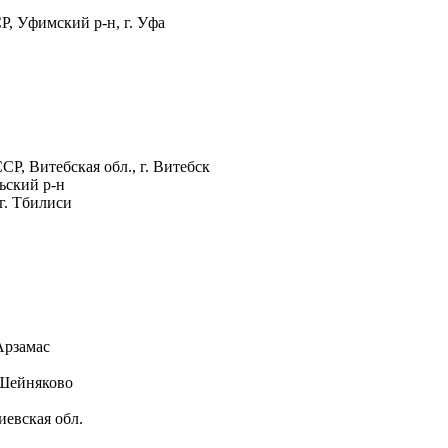
 Уфимский р-н, г. Уфа
, Витебская обл., г. Витебск
ьский р-н
г. Тбилиси
Арзамас
 Шейняково
евская обл.