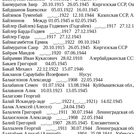
Баимуратов Заир 20.10.1915 26.05.1945 Киргизская ССР, Ошс
Байдшанов Бшексеки 05.03.1922 16.01.1945
Байзиков Туменбай __.__.1922 12.10.1944 Казахская ССР, Ал
Байзнинов Между 01.05.1945 и 02.05.1945
Байлер (Байлев) Барда Годяевич (Годгайев) __.__.1917 27.12
Байлер Барда-Годяев __.__.1917 27.12.1943
Байлер Гарда __.__.1917 27.12.1943
Баймагамбетов Ермик __.__.1922 09.10.1943
Баймуратов Саир 20.10.1915 26.05.1945 Киргизская ССР
Байрам Мандов __.__.1920 07.06.1944
Байрамян Иван Кукасович 28.02.1910 Азербайджанская СС
Бакаев Григорий 04.05.1945
Бакай Михаил 22.12.1922 15.07.1946
Бакланов Сараубайн Йозефович Нусус
Балааглонов Александр __.__.1908 22.05.1944
Балабанов Семен 01.07.1924 13.08.1944 Куйбышевская обл., 
Балаванов Алик 10.03.1923 13.05.1945
Балагазян Георгий
Балай Искандер-заде __.__.1922 (__.__.1921) 14.02.1945
Балак Алексей (Алесел) _24.04.1945
Балалеев Григорий __.__.1911 30.07.1944 Ленинградская об
Балаоглонов Александр __.__.1908 22.05.1944
Балий Григорий __.__.1907 28.05.1945 Елизаветинск
Баллалеев Георгий __.__.1911 30.07.1944 Ленинградская об
Балтабаев Алихаб (Алишаб) __.__.1904 25.08.1944 Узбекская 