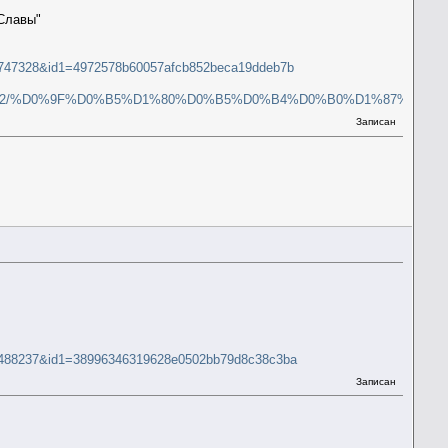
 Славы"
=78747328&id1=4972578b60057afcb852beca19ddeb7b
F%D0%B5%D1%80%D0%B5%D0%B4%D0%B0%D1%87%D0%B0_004/0086/1
Записан
=78488237&id1=38996346319628e0502bb79d8c38c3ba
Записан