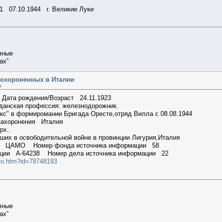
1 07.10.1944 г. Великие Луки
вные
ах”
похороненных в Италии
»
ата рождения/Возраст 24.11.1923
анская профессия: железнодорожник.
кс" в формиромании Бригада Оресте,отряд Вилла с 08.08.1944
захоронения Италия
Верх..
бших в освободительной войне в провинции Лигурия,Италия
ции ЦАМО Номер фонда источника информации 58
мации A-64238 Номер дела источника информации 22
nfo.htm?id=78748193
вные
ах”