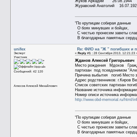
Жуков Аркадий 26.08.1944
Журавский Анатолий 16.07.192
“По крупицам собирая данные
О боях минувших и бойцах,
С честью пронесем заветы сла
В благодарных памятных сердц
unifex
Re: ФИО на "Ж " погибших и 
Эксперт
«
Reply #1 :
28 Сентября 2013, 12:21:23 
Участник
Жданов Алексей Григорьевич
Д
Место рождения Мдохов Гражд
Оффлайн
партизан под псевдонимом "Але
Сообщений: 42 120
Причина выбытия погиб Место 
Адрес родственников: г.Киров 
Список советских партизан поги
Алюсов Алексей Михайлович
Название источника информа
Номер описи источника инфор
http://www.obd-memorial.ru/html/i
“По крупицам собирая данные
О боях минувших и бойцах,
С честью пронесем заветы сла
В благодарных памятных сердц