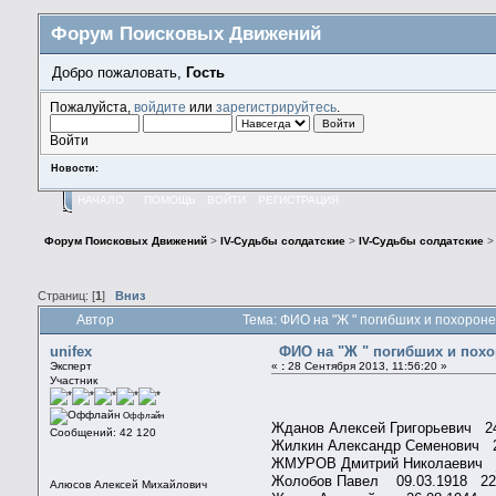
Форум Поисковых Движений
Добро пожаловать,
Гость
Пожалуйста,
войдите
или
зарегистрируйтесь
.
Войти
Новости:
НАЧАЛО
ПОМОЩЬ
ВОЙТИ
РЕГИСТРАЦИЯ
Форум Поисковых Движений
>
IV-Судьбы солдатские
>
IV-Судьбы солдатские
Страниц: [
1
]
Вниз
Автор
Тема: ФИО на "Ж " погибших и похорон
unifex
ФИО на "Ж " погибших и пох
Эксперт
«
:
28 Сентября 2013, 11:56:20 »
Участник
Оффлайн
Жданов Алексей Григорьевич 
Сообщений: 42 120
Жилкин Александр Семенович 2
ЖМУРОВ Дмитрий Николаевич 
Жолобов Павел 09.03.1918 22
Алюсов Алексей Михайлович