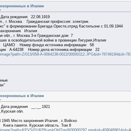
похороненных в Италии
»
Дата рождения 22.08.1919
., г. Москва Гражданская профессия: электрик.
кс" в формиромании Бригада Оресте,отряд Кастильоне с 01.09.1944
захоронения Италия
я обл., г. Москва 3-я Гражданская дом 7
бших в освободительной войне в провинции Лигурия,Италия
ции ЦАМО Номер фонда источника информации 58
мации A-64238 Номер дела источника информации 22
ilterimage?path=Z/013/058-A-0064238-0022/00000112.JPG&id=78748194&id=
вные
ах”
похороненных в Италии
»
ч
Дата рождения __.__.1921
,Курская обл.
.1945 Место захронения Италия , с.Войско
 Книга памяти. Курская область. Том 8
filterimage?path=KPVS/01/KPKurskOblTom8/00000297.png&id=409048981&id