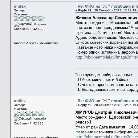
unifex
Re: ФИО на "Ж " погибших и 
Эксперт
«
Reply #2 :
28 Сентября 2013, 12:29:49 
Участник
Жилкин Александр Семенович
Место рождения Московская обл
Оффлайн
партизан под псевдонимом "Але
Сообщений: 42 120
Причина выбытия погиб Место 
Адрес родственников: Московска
Список советских партизан поги
Алюсов Алексей Михайлович
Название источника информа
Номер описи источника инфор
http://obd-memorial.ru/Image2/f
“По крупицам собирая данные
О боях минувших и бойцах,
С честью пронесем заветы сла
В благодарных памятных сердц
unifex
Re: ФИО на "Ж " погибших и 
Эксперт
«
Reply #3 :
28 Сентября 2013, 12:36:19 
Участник
ЖМУРОВ Дмитрий Николаеви
Место рождения Щигровский р-н
Оффлайн
рядовой
Сообщений: 42 120
Умер от ран Дата выбытия 14.03
Название источника информации
http://obd-memorial.ru/Image2/
Алюсов Алексей Михайлович