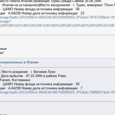
есто гибели Италия,провинция Турин,Гранди Сивине 26.08.1944
 Италии не установлено|Место захоронения г. Турин, мемориал "Поле
ии ЦАМО Номер фонда источника информации 58
ации A-64238 Номер дела источника информации 22
ilterimage?path=Z/013/058-A-0064238-0022/00000050.JPG&id=78747328&id
erimage?
D0%BE%D1%80%D0%BE%D0%BD%D0%B5%D0%BD%D0%B8%D1%8F2/%D0%9
вные
ах”
похороненных в Италии
»
1 Место рождения г. Великие Луки
 Дата выбытия 07.10.1944 в районе Рива
талия, Костермано
ии ЦАМО Номер фонда источника информации 58
ации A-64238 Номер дела источника информации 7
filterimage?path=Z/013/058-A-0064238-0007/00000025.JPG&id=78488237&id