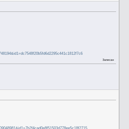
78748194&id1=dc7548f20b5fd6d2295c441c1812f7c6
Записан
=409048981&id1=7b2f4cad0e8f51503d778ee5c18f2715