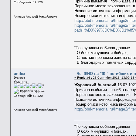
Причина выбытия погиб Дата и м
Сообщений: 42 120
Первичное место захоронения в
Название источника информац
Номер описи источника информ
Алюсов Алексей Михайлович
http://obd-memorial.ru/Image2/f
http://obd-memorial.ru/Image2/filt
path=%D0%97%D0%B0%D1%85%
“По крупицам собирая данные
О боях минувших и бойцах,
С честью пронесем заветы сла
В благодарных памятных сердц
unifex
Re: ФИО на "Ж " погибших и 
Эксперт
«
Reply #6 :
28 Сентября 2013, 13:00:13 
Участник
Журавский Анатолий
16.07.192
Причина выбытия погиб в плену
Оффлайн
Первичное место захоронения И
Сообщений: 42 120
Название источника информац
Номер описи источника информ
http://obd-memorial.ru/Image2/
Алюсов Алексей Михайлович
“По крупицам собирая данные
О боях минувших и бойцах,