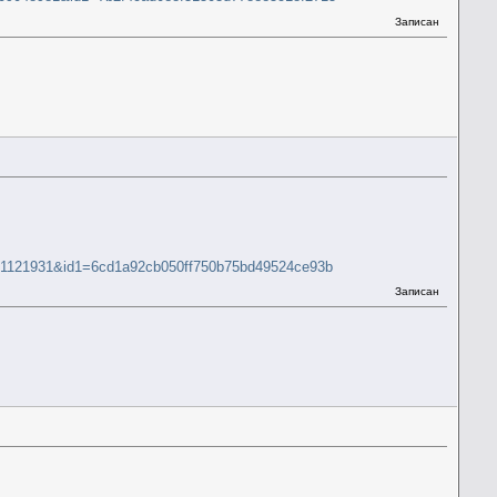
Записан
=301121931&id1=6cd1a92cb050ff750b75bd49524ce93b
Записан