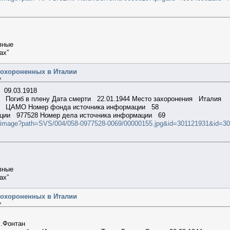
вные
ах”
похороненных в Италии
»
 09.03.1918
Погиб в плену Дата смерти 22.01.1944 Место захоронения Италия
ии ЦАМО Номер фонда источника информации 58
ации 977528 Номер дела источника информации 69
ilterimage?path=SVS/004/058-0977528-0069/00000155.jpg&id=301121931&id
вные
ах”
похороненных в Италии
»
В.Фонтан