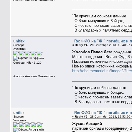
“По крупицам собирая данные
О боях минувших и бойцах,
С честью пронесем заветы сла
В благодарных памятных сердц
unifex
Re: ФИО на "Ж " погибших и 
Эксперт
«
Reply #4 :
28 Сентября 2013, 12:40:27 
Участник
Жолобов Павел
Дата рождения
Место рождения Велиж Судьба 
Оффлайн
Название источника информац
Сообщений: 42 120
Номер описи источника информ
http://obd-memorial.ru/Image2/f
Алюсов Алексей Михайлович
“По крупицам собирая данные
О боях минувших и бойцах,
С честью пронесем заветы сла
В благодарных памятных сердц
unifex
Re: ФИО на "Ж " погибших и 
Эксперт
«
Reply #5 :
28 Сентября 2013, 12:53:20 
Участник
Жуков Аркадий
партизан бригады (соединения) 
Оффлайн