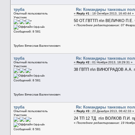
труба
Re: Командиры танковых полк
Опытный пользователь
«
Reply #1 :
18 Октября 2013, 16:40:44 »
Участник
50 ОТ.ГВТТП п\п ВЕЛИЧКО П.Е. 0
«
Последнее редактирование: 07 Феврал
Оффлайн
Сообщений: 8 581
Трубин Вячеслав Валентинович
труба
Re: Командиры танковых полк
Опытный пользователь
«
Reply #2 :
01 Ноября 2013, 18:29:31 »
Участник
38 ГВТП п\п ВИНОГРАДОВ А.А. п
Оффлайн
Сообщений: 8 581
Трубин Вячеслав Валентинович
труба
Re: Командиры танковых полк
Опытный пользователь
«
Reply #3 :
20 Декабря 2013, 06:42:33 »
Участник
24 ТП 12 ТД п\п ВОЛКОВ П.И. пр
«
Последнее редактирование: 19 Ноября
Оффлайн
Сообщений: 8 581