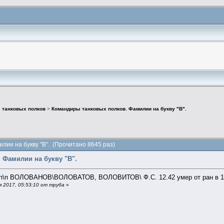
 танковых полков
>
Командиры танковых полков. Фамилии на букву "В".
лии на букву "В". (Прочитано 8645 раз)
 Фамилии на букву "В".
п\п ВОЛОВАНОВ\ВОЛОВАТОВ, ВОЛОВИТОВ\ Ф.С. 12.42 умер от ран в 19
 2017, 05:53:10 от труба
»