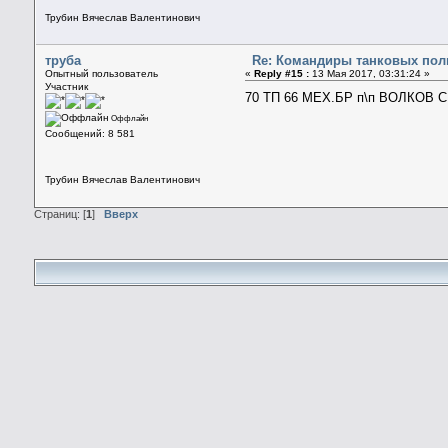
Трубин Вячеслав Валентинович
труба
Re: Командиры танковых полк
Опытный пользователь
«
Reply #15 :
13 Мая 2017, 03:31:24 »
Участник
70 ТП 66 МЕХ.БР п\п ВОЛКОВ С.
Оффлайн
Сообщений: 8 581
Трубин Вячеслав Валентинович
Страниц: [
1
]
Вверх