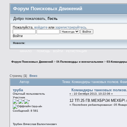
Форум Поисковых Движений
Добро пожаловать,
Гость
Пожалуйста,
войдите
или
зарегистрируйтесь
.
Войти
Новости:
НАЧАЛО
ПОМОЩЬ
ВОЙТИ
РЕГИСТРАЦИЯ
Форум Поисковых Движений
>
IX-Полководцы и военачальники
>
03-Командиры
Страниц: [
1
]
Вниз
Автор
Тема: Командиры танковых полков. Фами
труба
Командиры танковых полков.
Опытный пользователь
«
:
10 Октября 2013, 10:22:06 »
Участник
12 ТП 25 ГВ.МЕХБР\34 МЕХБР\ 
«
Последнее редактирование: 05 Января
Оффлайн
Сообщений: 8 581
Трубин Вячеслав Валентинович