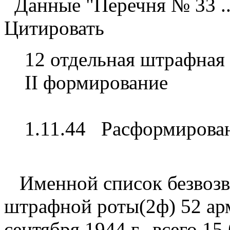
Данные "Перечня № 33 ..
Цитировать
12 отдельная штрафн
II формировани
30.10
1.11.44 Расформирова
Именной список безвозвр
штрафной роты(2ф) 52 арм
сентября 1944 г., всего 1