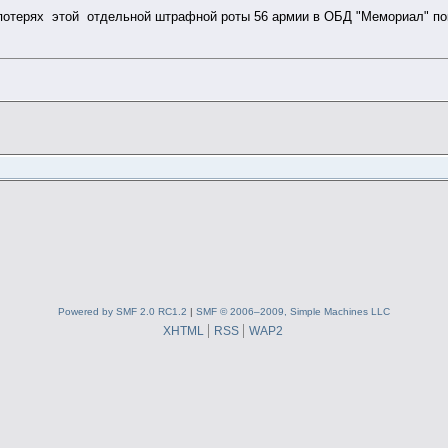
терях этой отдельной штрафной роты 56 армии в ОБД "Мемориал" пок
в
Powered by SMF 2.0 RC1.2
|
SMF © 2006–2009, Simple Machines LLC
XHTML
RSS
WAP2