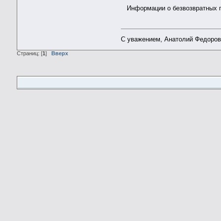
Информации о безвозвратных по
С уважением, Анатолий Федоро
Страниц: [
1
]
Вверх