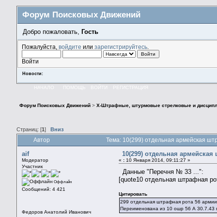
Форум Поисковых Движений
Добро пожаловать,
Гость
Пожалуйста,
войдите
или
зарегистрируйтесь
.
Войти
Новости:
НАЧАЛО
ПОМОЩЬ
ВОЙТИ
РЕГИСТРАЦИЯ
Форум Поисковых Движений
>
X-Штрафные, штурмовые стрелковые и дисципл
Страниц: [
1
]
Вниз
Автор
Тема: 10(299) отдельная армейская шт
aif
10(299) отдельная армейская
Модератор
«
:
10 Января 2014, 09:11:27 »
Участник
Данные "Перечня № 33 ...":
[quote10 отдельная штрафная рот
Оффлайн
Сообщений: 4 421
Цитировать
299 отдельная штрафная рота 56 арми
Переименована из 10 ошр 56 А 30.7.43
Федоров Анатолий Иванович