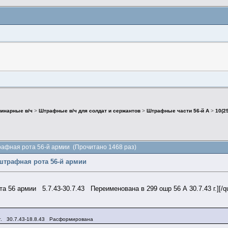
инарные в/ч
>
Штрафные в/ч для солдат и сержантов
>
Штрафные части 56-й А
>
10(2
рафная рота 56-й армии (Прочитано 1468 раз)
 штрафная рота 56-й армии
а 56 армии 5.7.43-30.7.43 Переименована в 299 ошр 56 А 30.7.43 г.][/q
и
 г. 30.7.43-18.8.43 Расформирована