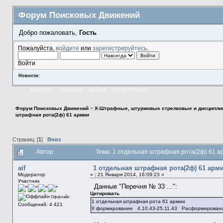
Форум Поисковых Движений
Добро пожаловать,
Гость
Пожалуйста,
войдите
или
зарегистрируйтесь
.
Войти
Новости:
НАЧАЛО
ПОМОЩЬ
ВОЙТИ
РЕГИСТРАЦИЯ
Форум Поисковых Движений
>
X-Штрафные, штурмовые стрелковые и дисципли
штрафная рота(2ф) 61 армии
Страниц: [
1
]
Вниз
Автор
Тема: 1 отдельная штрафная рота(2ф) 61 а
aif
1 отдельная штрафная рота(2ф) 61 арм
Модератор
«
:
21 Января 2014, 16:09:23 »
Участник
Данные "Перечня № 33 ...":
Цитировать
Оффлайн
1 отдельная штрафная рота 61 армии
Сообщений: 4 421
II формирование 4.10.43-25.11.43 Расформирован