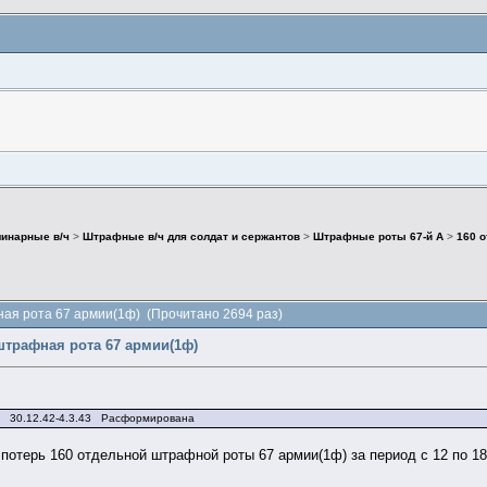
инарные в/ч
>
Штрафные в/ч для солдат и сержантов
>
Штрафные роты 67-й А
>
160 
ная рота 67 армии(1ф) (Прочитано 2694 раз)
штрафная рота 67 армии(1ф)
и 30.12.42-4.3.43 Расформирована
отерь 160 отдельной штрафной роты 67 армии(1ф) за период с 12 по 18 я