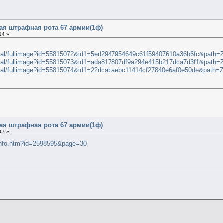
в
кая штрафная рота 67 армии(1ф)
14 »
rial/fullimage?id=55815072&id1=5ed2947954649c61f59407610a36b6fc&path=Z
rial/fullimage?id=55815073&id1=ada817807df9a294e415b217dca7d3f1&path=Z
rial/fullimage?id=55815074&id1=22dcabaebc11414cf27840e6af0e50de&path=Z
кая штрафная рота 67 армии(1ф)
47 »
/info.htm?id=2598595&page=30