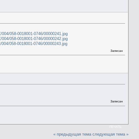
/004/058-0018001-0746/00000241.jpg
/004/058-0018001-0746/00000242.jpg
/004/058-0018001-0746/00000243.jpg
Записан
Записан
ПЕЧАТЬ
« предыдущая тема
следующая тема »