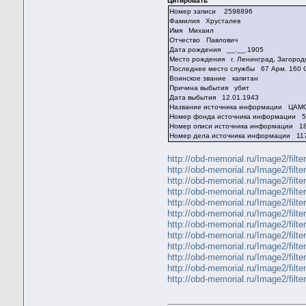
Цитировать
Номер записи 2598896
Фамилия Хрусталев
Имя Михаил
Отчество Павлович
Дата рождения __.__.1905
Место рождения г. Ленинград, Загородн
Последнее место службы 67 Арм. 160
Воинское звание капитан
Причина выбытия убит
Дата выбытия 12.01.1943
Название источника информации ЦАМ
Номер фонда источника информации 
Номер описи источника информации 1
Номер дела источника информации 11
http://obd-memorial.ru/Image2/f
http://obd-memorial.ru/Image2/f
http://obd-memorial.ru/Image2/f
http://obd-memorial.ru/Image2/f
http://obd-memorial.ru/Image2/f
http://obd-memorial.ru/Image2/f
http://obd-memorial.ru/Image2/f
http://obd-memorial.ru/Image2/f
http://obd-memorial.ru/Image2/f
http://obd-memorial.ru/Image2/f
http://obd-memorial.ru/Image2/f
http://obd-memorial.ru/Image2/f