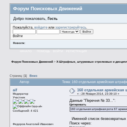
Форум Поисковых Движений
Добро пожаловать,
Гость
Пожалуйста,
войдите
или
зарегистрируйтесь
.
Войти
Новости:
НАЧАЛО
ПОМОЩЬ
ВОЙТИ
РЕГИСТРАЦИЯ
Форум Поисковых Движений
>
X-Штрафные, штурмовые стрелковые и дисципл
Страниц: [
1
]
Вниз
Автор
Тема: 160 отдельная армейская штраф
aif
160 отдельная армейская 
Модератор
«
:
28 Января 2014, 23:39:10 »
Участник
Данные "Перечня № 33...":
Цитировать
Оффлайн
160 отдельная штрафная рота 67 арми
Сообщений: 4 421
Именной список безвозвратных п
Поиск через:
Федоров Анатолий Иванович