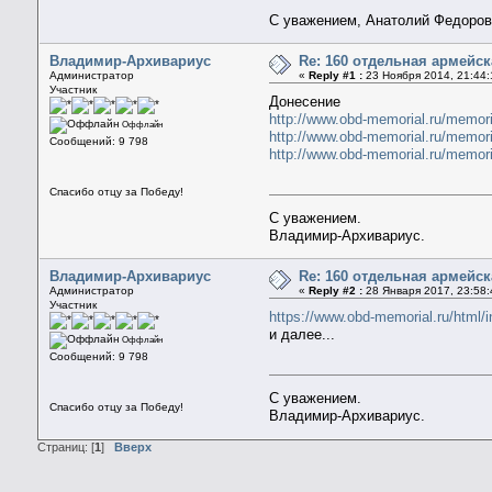
С уважением, Анатолий Федоро
Владимир-Архивариус
Re: 160 отдельная армейс
Администратор
«
Reply #1 :
23 Ноября 2014, 21:44:
Участник
Донесение
http://www.obd-memorial.ru/memo
Оффлайн
http://www.obd-memorial.ru/memo
Сообщений: 9 798
http://www.obd-memorial.ru/memo
Спасибо отцу за Победу!
С уважением.
Владимир-Архивариус.
Владимир-Архивариус
Re: 160 отдельная армейс
Администратор
«
Reply #2 :
28 Января 2017, 23:58:
Участник
https://www.obd-memorial.ru/html
и далее...
Оффлайн
Сообщений: 9 798
С уважением.
Спасибо отцу за Победу!
Владимир-Архивариус.
Страниц: [
1
]
Вверх