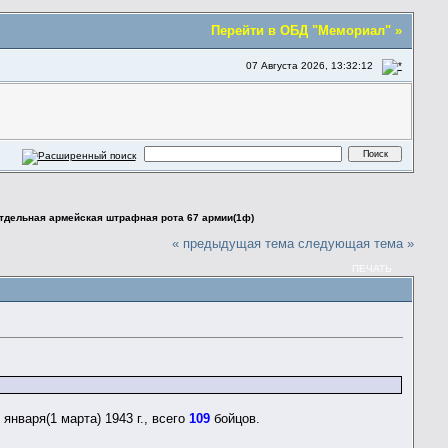
Перейти в ОБД "Мемориал" »
07 Августа 2026, 13:32:12
отдельная армейская штрафная рота 67 армии(1ф)
« предыдущая тема
следующая тема »
ПЕЧАТЬ
нваря(1 марта) 1943 г., всего
109
бойцов.