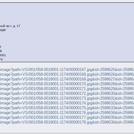
ый пр-т, д. 17
 ОШР
О
58
8001
74
ilterimage?path=VS/001/058-0018001-1174/00000167.jpg&id=2598625&id=25
ilterimage?path=VS/001/058-0018001-1174/00000168.jpg&id=2598626&id=259
ilterimage?path=VS/001/058-0018001-1174/00000169.jpg&id=2598627&id=25
ilterimage?path=VS/001/058-0018001-1174/00000170.jpg&id=2598628&id=25
ilterimage?path=VS/001/058-0018001-1174/00000171.jpg&id=2598629&id=259
ilterimage?path=VS/001/058-0018001-1174/00000172.jpg&id=2598630&id=25
ilterimage?path=VS/001/058-0018001-1174/00000173.jpg&id=2598631&id=259
ilterimage?path=VS/001/058-0018001-1174/00000174.jpg&id=2598632&id=259
ilterimage?path=VS/001/058-0018001-1174/00000175.jpg&id=2598633&id=25
ilterimage?path=VS/001/058-0018001-1174/00000176.jpg&id=2598634&id=259
ilterimage?path=VS/001/058-0018001-1174/00000177.jpg&id=2598635&id=25
ilterimage?path=VS/001/058-0018001-1174/00000178.jpg&id=2598636&id=259