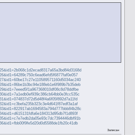
98625&id1=2b068c1d2ecad8317a65a3bd84d3168d
8626&id1=64289c750c6ead6efd5f6877faf0e057
98627&id1=60be17c27e110589571160d5034ac240
98628&id1=86be1b3bc94e188eb1e6f989b7b35deb
8629&id1=7eeed5f1a967368010df08c8d78ddfbe
98630&id1=7a1edb0ef939c386cb64bb0e3fcc535c
8631&id1=074837d72d5d48f4a6f05f892d7a11fd
8632&id1=c3befa235b323c3e4d641f87edf3a1af
98633&id1=822917ab1694583a794d777bbb84b28c
8634&id1=d615131fdfa6e184313d95db7f1d893f
98635&id1=c7e7edb2da05e93c7dc7394446dbf91b
8636&id1=fbb00f9fe5d20d0d5588de1fb20c41db
Записан