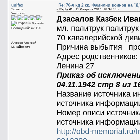
unifex
Re: 70-я кд 2 кк. Фамилии воинов на "Д
Эксперт
«
Reply #1 :
11 Февраля 2014, 18:34:43 »
Участник
Дзасалов Казбек Ив
Оффлайн
мл. политрук политрук
Сообщений: 42 120
70 кавалерийской див
Алюсов Алексей
Причина выбытия про
Михайлович
Адрес родственников:
Ленина 27
Приказ об исключени
04.11.1942 стр 8 из 1
Название источника
источника информац
Номер описи источни
источника информац
http://obd-memorial.ru