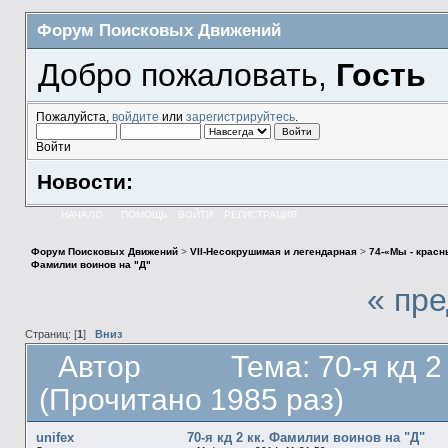
Форум Поисковых Движений
Добро пожаловать,
Гость
Пожалуйста,
войдите
или
зарегистрируйтесь
.
Войти
Новости:
НАЧАЛО
ПОМОЩЬ
ВОЙТИ
РЕГИСТРАЦИЯ
Форум Поисковых Движений
>
VII-Несокрушимая и легендарная
>
74-«Мы - крас
Фамилии воинов на "Д"
« пр
Страниц: [
1
]
Вниз
Автор
Тема: 70-я кд 2
(Прочитано 1985 раз)
unifex
70-я кд 2 кк. Фамилии воинов на "Д"