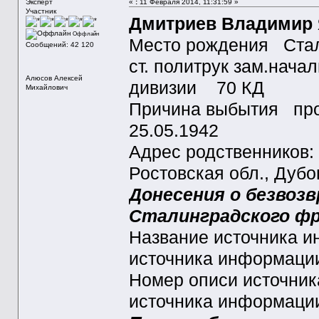
Эксперт
«
:
11 Февраля 2014, 11:31:59 »
Участник
Дмитриев Владимир
Оффлайн
Место рождения Стали
Сообщений: 42 120
ст. политрук зам.нача
Алюсов Алексей
дивизии 70 КД
Михайлович
Причина выбытия проп
25.05.1942
Адрес родственников:
Ростовская обл., Дубов
Донесения о безвоз
Сталинградского фр 
Название источника
источника информац
Номер описи источни
источника информац