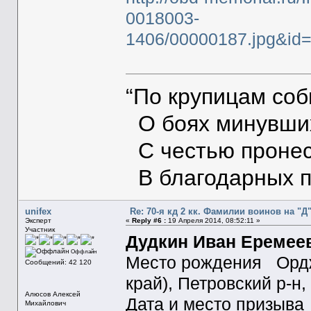
0018003-
1406/00000187.jpg&i
“По крупицам со
О боях минувших
С честью пронес
В благодарных п
unifex
Re: 70-я кд 2 кк. Фамилии воинов на "Д
Эксперт
«
Reply #6 :
19 Апреля 2014, 08:52:11 »
Участник
Дудкин Иван Еремее
Оффлайн
Место рождения Ордж
Сообщений: 42 120
край), Петровский р-н,
Алюсов Алексей
Дата и место призыва
Михайлович