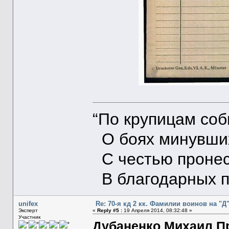
“По крупицам со
О боях минувших
С честью пронес
В благодарных п
unifex
Re: 70-я кд 2 кк. Фамилии воинов на "Д
Эксперт
«
Reply #5 :
19 Апреля 2014, 08:32:48 »
Участник
Дубаненко Михаил 