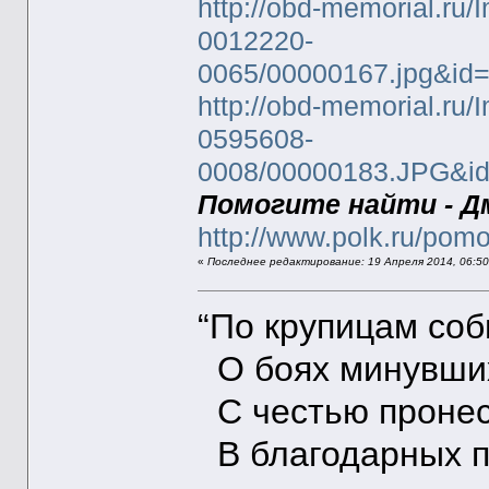
http://obd-memorial.ru
0012220-
0065/00000167.jpg&id
http://obd-memorial.ru/
0595608-
0008/00000183.JPG&i
Помогите найти - Д
http://www.polk.ru/pomog
«
Последнее редактирование: 19 Апреля 2014, 06:50:
“По крупицам со
О боях минувших
С честью пронес
В благодарных п