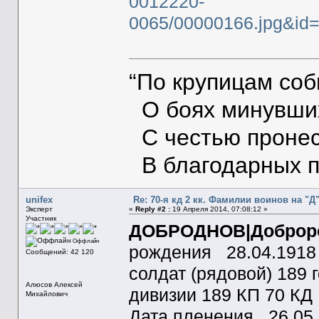
0012220-
0065/00000166.jpg&i
“По крупицам со
О боях минувших
С честью пронес
В благодарных п
unifex
Re: 70-я кд 2 кк. Фамилии воинов на "Д
Эксперт
«
Reply #2 :
19 Апреля 2014, 07:08:12 »
Участник
ДОБРОДНОВ|Доброро
Оффлайн
рождения 28.04.1918
Сообщений: 42 120
солдат (рядовой) 189 
Алюсов Алексей
дивизии 189 КП 70 КД
Михайлович
Дата пленения 26.05