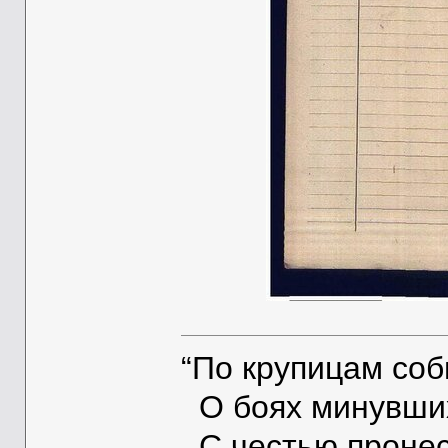
“По крупицам со
О боях минувших
С честью пронес