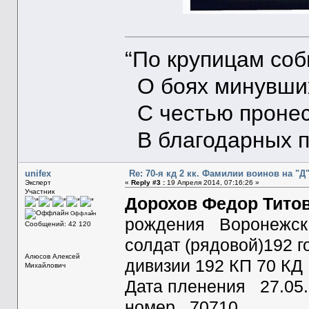
“По крупицам со
О боях минувших
С честью пронес
В благодарных п
unifex
Re: 70-я кд 2 кк. Фамилии воинов на "Д
Эксперт
«
Reply #3 :
19 Апреля 2014, 07:16:26 »
Участник
Дорохов Федор Тито
Оффлайн
рождения Воронежска
Сообщений: 42 120
солдат (рядовой)192 г
Алюсов Алексей
дивизии 192 КП 70 КД
Михайлович
Дата пленения 27.05
номер 70710