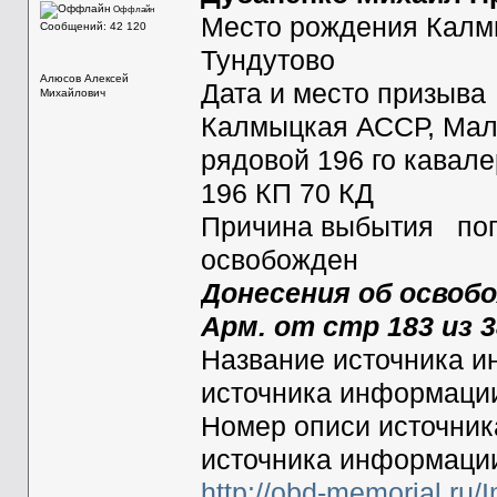
Оффлайн
Место рождения Калмы
Сообщений: 42 120
Тундутово
Алюсов Алексей
Дата и место призыва
Михайлович
Калмыцкая АССР, Мал
рядовой 196 го кавале
196 КП 70 КД
Причина выбытия попа
освобожден
Донесения об освобо
Арм. от стр 183 из 
Название источника
источника информац
Номер описи источни
источника информац
http://obd-memorial.ru/