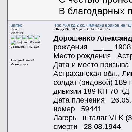
В благодарных п
unifex
Re: 70-я кд 2 кк. Фамилии воинов на "Д
Эксперт
«
Reply #4 :
19 Апреля 2014, 07:47:27 »
Участник
Дорошенко Александ
Оффлайн
рождения __.__.1908
Сообщений: 42 120
Место рождения Астра
Алюсов Алексей
Дата и место призыва
Михайлович
Астраханская обл., Ли
солдат (рядовой) 189 
дивизии 189 КП 70 КД
Дата пленения 26.05
номер 59441
Лагерь шталаг VI K (
смерти 28.08.1944