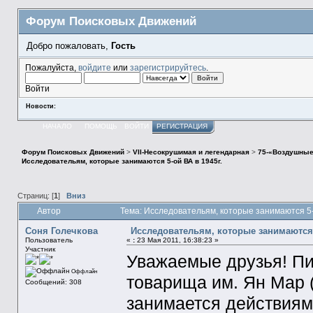
Форум Поисковых Движений
Добро пожаловать,
Гость
Пожалуйста,
войдите
или
зарегистрируйтесь
.
Войти
Новости:
НАЧАЛО
ПОМОЩЬ
ВОЙТИ
РЕГИСТРАЦИЯ
Форум Поисковых Движений
>
VII-Несокрушимая и легендарная
>
75-«Воздушные
Исследовательям, которые занимаются 5-ой ВА в 1945г.
Страниц: [
1
]
Вниз
Автор
Тема: Исследовательям, которые занимаются 5-
Соня Голечкова
Исследовательям, которые занимаются 5
Пользователь
«
:
23 Мая 2011, 16:38:23 »
Участник
Уважаемые друзья! Пи
Оффлайн
товарища им. Ян Мар (
Сообщений: 308
занимается действиям