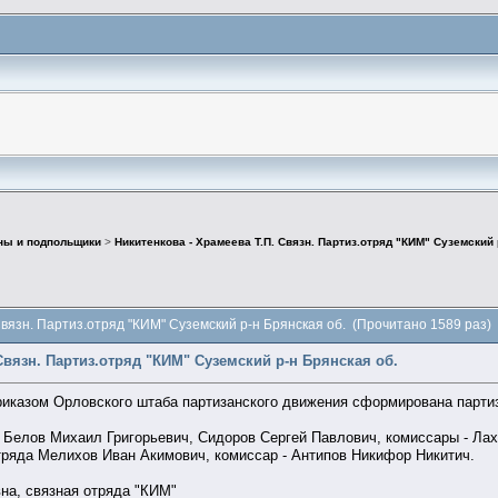
ны и подпольщики
>
Никитенкова - Храмеева Т.П. Связн. Партиз.отряд "КИМ" Суземский 
Связн. Партиз.отряд "КИМ" Суземский р-н Брянская об. (Прочитано 1589 раз)
Связн. Партиз.отряд "КИМ" Суземский р-н Брянская об.
иказом Орловского штаба партизанского движения сформирована партиз
: Белов Михаил Григорьевич, Сидоров Сергей Павлович, комиссары - Ла
тряда Мелихов Иван Акимович, комиссар - Антипов Никифор Никитич.
а, связная отряда "КИМ"