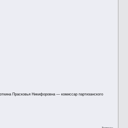
хмоткина Прасковья Никифоровна — комиссар партизанского
Записан