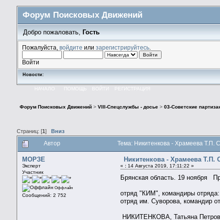
Форум Поисковых Движений
Добро пожаловать,
Гость
Пожалуйста,
войдите
или
зарегистрируйтесь
.
Войти
Новости:
НАЧАЛО
ПОМОЩЬ
ВОЙТИ
РЕГИСТРАЦИЯ
Форум Поисковых Движений
>
VIII-Спецслужбы - досье
>
03-Советские партиза
Страниц: [
1
]
Вниз
Автор
Тема: Никитенкова - Храмеева Т.П. 
МОРЗЕ
Никитенкова - Храмеева Т.П. 
Эксперт
«
:
14 Августа 2019, 17:11:22 »
Участник
Брянская область. 19 ноября Пр
Оффлайн
отряд "КИМ", командиры отряда
Сообщений: 2 752
отряд им. Суворова, командир о
НИКИТЕНКОВА, Татьяна Петровн