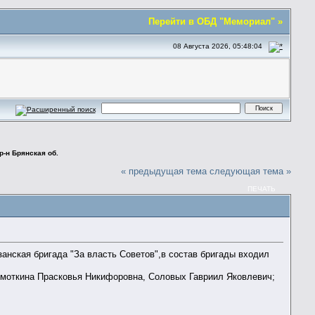
Перейти в ОБД "Мемориал" »
08 Августа 2026, 05:48:04
р-н Брянская об.
« предыдущая тема
следующая тема »
ПЕЧАТЬ
анская бригада "За власть Советов",в состав бригады входил
хмоткина Прасковья Никифоровна, Соловых Гавриил Яковлевич;