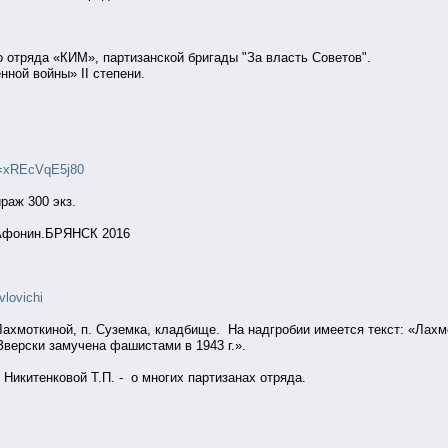
о отряда «КИМ», партизанской бригады "За власть Советов".
ной войны» II степени.
v=xREcVqE5j80
раж 300 экз.
фонин.БРЯНСК 2016
vlovichi
 Лахмоткиной, п. Суземка, кладбище. На надгробии имеется текст: «Ла
 Зверски замучена фашистами в 1943 г.».
о Никитенковой Т.П. - о многих партизанах отряда.