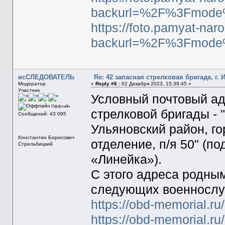
backurl=%2F%3Fmode
https://foto.pamyat-nar
backurl=%2F%3Fmode
исСЛЕДОВАТЕЛЬ
Re: 42 запасная стрелковая бригада, г. 
Модератор
«
Reply #6 :
02 Декабря 2023, 15:39:45 »
Участник
Условный почтовый ад
Оффлайн
стрелковой бригады -
Сообщений: 43 095
Ульяновский район, го
Константин Борисович
отделение, п/я 50" (п
Стрельбицкий
«Линейка»).
С этого адреса родны
следующих военносл
https://obd-memorial.r
https://obd-memorial.r