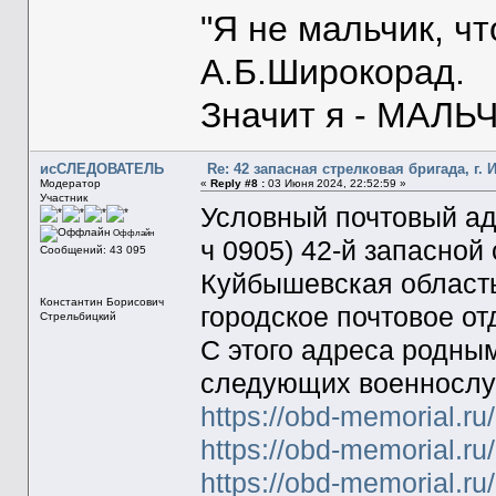
"Я не мальчик, ч
А.Б.Широкорад.
Значит я - МАЛЬЧ
исСЛЕДОВАТЕЛЬ
Re: 42 запасная стрелковая бригада, г. 
Модератор
«
Reply #8 :
03 Июня 2024, 22:52:59 »
Участник
Условный почтовый адре
Оффлайн
ч 0905) 42-й запасной
Сообщений: 43 095
Куйбышевская область,
Константин Борисович
городское почтовое отд
Стрельбицкий
С этого адреса родны
следующих военносл
https://obd-memorial.r
https://obd-memorial.r
https://obd-memorial.r