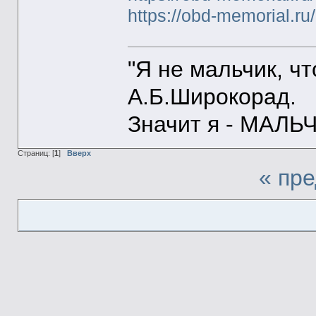
https://obd-memorial.r
"Я не мальчик, ч
А.Б.Широкорад.
Значит я - МАЛЬЧ
Страниц: [
1
]
Вверх
« пр