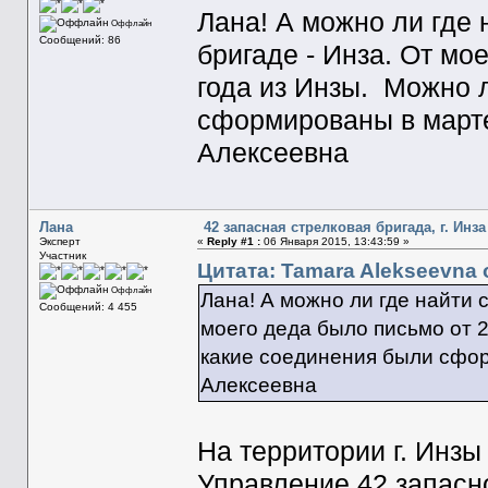
Лана! А можно ли где 
Оффлайн
Сообщений: 86
бригаде - Инза. От мо
года из Инзы. Можно 
сформированы в март
Алексеевна
Лана
42 запасная стрелковая бригада, г. Инза
Эксперт
«
Reply #1 :
06 Января 2015, 13:43:59 »
Участник
Цитата: Tamara Alekseevna о
Оффлайн
Лана! А можно ли где найти 
Сообщений: 4 455
моего деда было письмо от 
какие соединения были сфо
Алексеевна
На территории г. Инзы
Управление 42 запасно