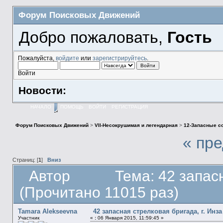
Форум Поисковых Движений
Добро пожаловать,
Гость
Пожалуйста,
войдите
или
зарегистрируйтесь
.
Войти
Новости:
НАЧАЛО
ПОМОЩЬ
ВОЙТИ
РЕГИСТРАЦИЯ
Форум Поисковых Движений
>
VII-Несокрушимая и легендарная
>
12-Запасные с
« пр
Страниц: [
1
]
Вниз
Автор
Тема: 42 запас
(Прочитано 11015 раз)
Tamara Alekseevna
42 запасная стрелковая бригада, г. Инза
Участник
«
:
06 Января 2015, 11:59:45 »