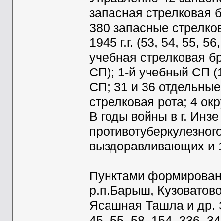
запасная стрелковая бри
380 запасные стрелков
1945 г.г. (53, 54, 55, 
учебная стрелковая бри
СП); 1-й учебный СП (
СП; 31 и 36 отдельные
стрелковая рота; 4 ок
В годы войны в г. Инз
противотуберкулезного
выздоравливающих и 1
Пунктами формирования
р.п.Барыш, Кузоватово
Ясашная Ташла и др. 
45, 55, 58, 154, 336, 