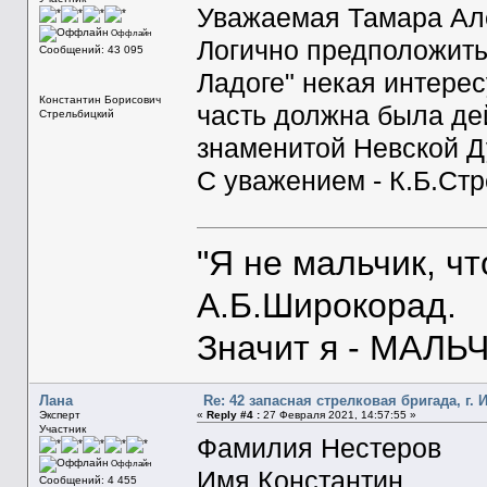
Уважаемая Тамара Ал
Оффлайн
Логично предположить
Сообщений: 43 095
Ладоге" некая интере
Константин Борисович
часть должна была де
Стрельбицкий
знаменитой Невской Д
С уважением - К.Б.Ст
"Я не мальчик, ч
А.Б.Широкорад.
Значит я - МАЛЬЧ
Лана
Re: 42 запасная стрелковая бригада, г. 
Эксперт
«
Reply #4 :
27 Февраля 2021, 14:57:55 »
Участник
Фамилия Нестеров
Оффлайн
Имя Константин
Сообщений: 4 455