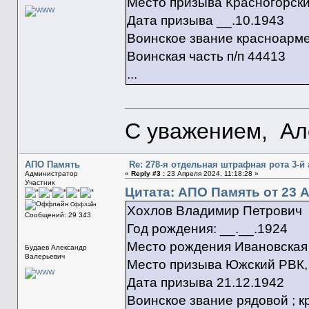
Место призыва Красногорский
Дата призыва __.10.1943
Воинское звание красноарм
Воинская часть п/п 44413
...
С уважением, Ал
АПО Память
Re: 278-я отдельная штрафная рота 3-й
Администратор
«
Reply #3 :
23 Апреля 2024, 11:18:28 »
Участник
Цитата: АПО Память от 23 А
Оффлайн
Хохлов Владимир Петрович
Сообщений: 29 343
Год рождения: __.__.1924
Место рождения Ивановская об
Будаев Александр
Валерьевич
Место призыва Южский РВК, 
Дата призыва 21.12.1942
Воинское звание рядовой ; 