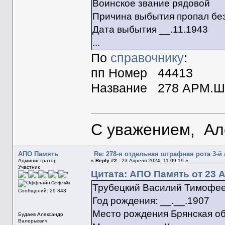
Воинское звание рядовой
Причина выбытия пропал без
Дата выбытия __.11.1943
...
По
справочнику
:
пп Номер 44413
Название 278 АРМ.
С уважением, Ал
АПО Память
Re: 278-я отдельная штрафная рота 3-й
Администратор
«
Reply #2 :
23 Апреля 2024, 11:09:19 »
Участник
Цитата: АПО Память от 23 А
Оффлайн
Трубецкий Василий Тимофе
Сообщений: 29 343
Год рождения: __.__.1907
Место рождения Брянская обл
Будаев Александр
Валерьевич