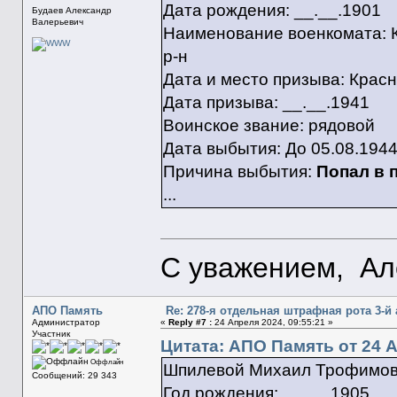
Дата рождения: __.__.1901
Будаев Александр
Валерьевич
Наименование военкомата: 
р-н
Дата и место призыва: Крас
Дата призыва: __.__.1941
Воинское звание: рядовой
Дата выбытия: До 05.08.194
Причина выбытия:
Попал в 
...
С уважением, Ал
АПО Память
Re: 278-я отдельная штрафная рота 3-й
Администратор
«
Reply #7 :
24 Апреля 2024, 09:55:21 »
Участник
Цитата: АПО Память от 24 А
Оффлайн
Шпилевой Михаил Трофимо
Сообщений: 29 343
Год рождения: __.__.1905