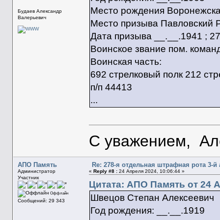
Место рождения Воронежская
Будаев Александр
Валерьевич
Место призыва Павловский Р
Дата призыва __.__.1941 ; 2
Воинское звание пом. команд
Воинская часть:
692 стрелковый полк 212 стр
п/п 44413
...
С уважением, Ал
АПО Память
Re: 278-я отдельная штрафная рота 3-й
Администратор
«
Reply #8 :
24 Апреля 2024, 10:06:44 »
Участник
Цитата: АПО Память от 24 А
Оффлайн
Швецов Степан Алексеевич
Сообщений: 29 343
Год рождения: __.__.1919