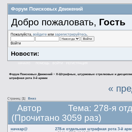
Форум Поисковых Движений
Добро пожаловать,
Гость
Пожалуйста,
войдите
или
зарегистрируйтесь
.
Войти
Новости:
НАЧАЛО
ПОМОЩЬ
ВОЙТИ
РЕГИСТРАЦИЯ
Форум Поисковых Движений
>
X-Штрафные, штурмовые стрелковые и дисципли
штрафная рота 3-й армии
« пр
Страниц: [
1
]
Вниз
Автор
Тема: 278-я от
(Прочитано 3059 раз)
начкар@
278-я отдельная штрафная рота 3-й ар