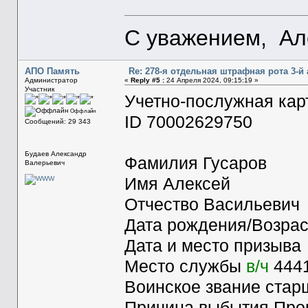
С уважением, Ал
АПО Память
Re: 278-я отдельная штрафная рота 3-й
Администратор
«
Reply #5 :
24 Апреля 2024, 09:15:19 »
Участник
Учетно-послужная кар
Оффлайн
ID 70002629750
Сообщений: 29 343
Будаев Александр
Фамилия Гусаров
Валерьевич
Имя Алексей
Отчество Васильевич
Дата рождения/Возрас
Дата и место призыва
Место службы
в/ч
444
Воинское звание стар
Причина выбытия Проп