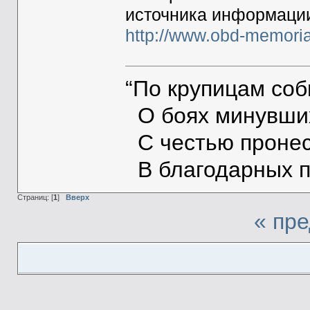
источника информац
http://www.obd-memoria
“По крупицам со
О боях минувших
С честью пронес
В благодарных п
Страниц: [
1
]
Вверх
« пр