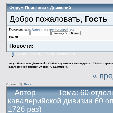
Форум Поисковых Движений
Добро пожаловать,
Гость
Пожалуйста,
войдите
или
зарегистрируйтесь
.
Войти
Новости:
НАЧАЛО
ПОМОЩЬ
ВОЙТИ
РЕГИСТРАЦИЯ
Форум Поисковых Движений
>
VII-Несокрушимая и легендарная
>
74-«Мы - крас
кавалерийской дивизии 60 опэс 77 КД Именной
« пр
Страниц: [
1
]
Вниз
Автор
Тема: 60 отдел
кавалерийской дивизии 60 о
1726 раз)