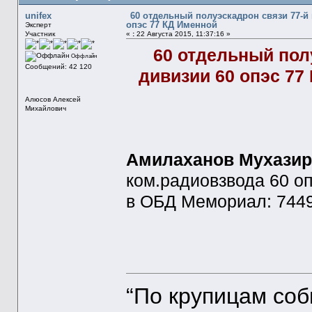
unifex
60 отдельный полуэскадрон связи 77-й
опэс 77 КД Именной
Эксперт
Участник
«
:
22 Августа 2015, 11:37:16 »
60 отдельный пол
Оффлайн
Сообщений: 42 120
дивизии 60 опэс 77
Алюсов Алексей
Михайлович
Амилаханов Мухази
ком.радиовзвода 60 оп
в ОБД Мемориал: 744
“По крупицам со