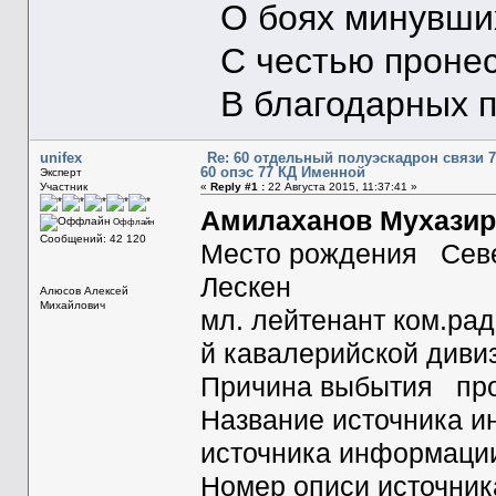
О боях минувших
С честью пронес
В благодарных п
unifex
Re: 60 отдельный полуэскадрон связи 
60 опэс 77 КД Именной
Эксперт
Участник
«
Reply #1 :
22 Августа 2015, 11:37:41 »
Амилаханов Мухази
Оффлайн
Сообщений: 42 120
Место рождения Север
Лескен
Алюсов Алексей
Михайлович
мл. лейтенант ком.рад
й кавалерийской дивиз
Причина выбытия про
Название источника
источника информац
Номер описи источни