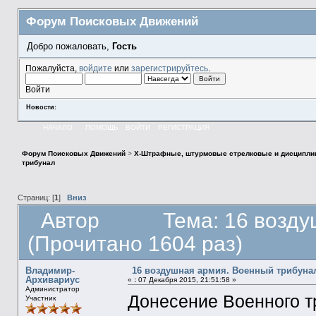
Форум Поисковых Движений
Добро пожаловать,
Гость
Пожалуйста,
войдите
или
зарегистрируйтесь
.
Войти
Новости:
НАЧАЛО
ПОМОЩЬ
ВОЙТИ
РЕГИСТРАЦИЯ
Форум Поисковых Движений
>
X-Штрафные, штурмовые стрелковые и дисципли
трибунал
Страниц: [
1
]
Вниз
Автор
Тема: 16 возд
(Прочитано 1604 раз)
Владимир-
16 воздушная армия. Военный трибуна
Архивариус
«
:
07 Декабря 2015, 21:51:58 »
Администратор
Донесение Военного т
Участник