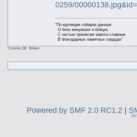
0259/00000138.jpg&i
“По крупицам собирая данные
О боях минувших и бойцах,
С честью пронесем заветы славные
В благодарных памятных сердцах”
Страниц: [
1
]
Вверх
Powered by SMF 2.0 RC1.2
|
SM
XH