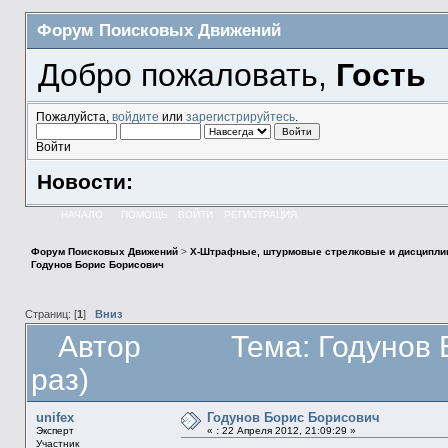
Форум Поисковых Движений
Добро пожаловать,
Гость
Пожалуйста,
войдите
или
зарегистрируйтесь
.
Войти
Новости:
НАЧАЛО
ПОМОЩЬ
ВОЙТИ
РЕГИСТРАЦИЯ
Форум Поисковых Движений
>
X-Штрафные, штурмовые стрелковые и дисципли
Годунов Борис Борисович
Страниц: [
1
]
Вниз
Автор
Тема: Годунов
раз)
unifex
Годунов Борис Борисович
Эксперт
«
:
22 Апреля 2012, 21:09:29 »
Участник