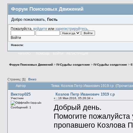
Форум Поисковых Движений
Добро пожаловать,
Гость
Пожалуйста,
войдите
или
зарегистрируйтесь
.
Войти
Новости:
НАЧАЛО
ПОМОЩЬ
ВОЙТИ
РЕГИСТРАЦИЯ
Форум Поисковых Движений
>
IV-Судьбы солдатские
>
IV-Судьбы солдатские
>
0
Страниц: [
1
]
Вниз
Автор
Тема: Козлов Петр Иванович 1919 г.р (Прочитан
Виктор025
Козлов Петр Иванович 1919 г.р
Участник
«
:
16 Мая 2016, 05:26:34 »
Оффлайн
Добрый день.
Сообщений: 1
Помогите пожалуйста 
пропавшего Козлова П