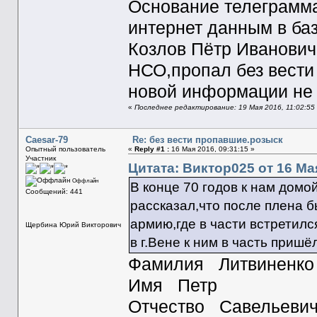
Основание телеграмм
интернет данным в ба
Козлов Пётр Иванович
НСО,пропал без вести 
новой информации не
«
Последнее редактирование: 19 Мая 2016, 11:02:5
Caesar-79
Re: без вести пропавшие.розыск
Опытный пользователь
«
Reply #1 :
16 Мая 2016, 09:31:15 »
Участник
Цитата: Виктор025 от 16 Мая
Оффлайн
В конце 70 годов к нам домо
Сообщений: 441
рассказал,что после плена 
армию,где в части встретилс
Щербина Юрий Викторович
в г.Вене к ним в часть приш
Фамилия Литвинен
Имя Петр
Отчество Савельев