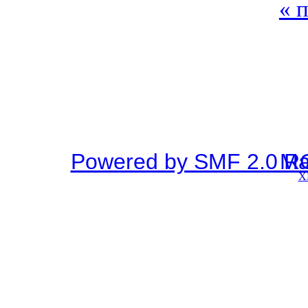
« 
Powered by SMF 2.0 R
SMF © 2
X