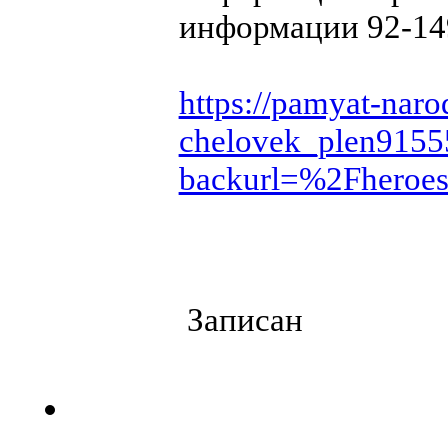
информации 92-14
https://pamyat-naro
chelovek_plen9155
backurl=%2Fher
Записан