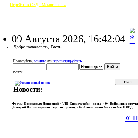
Перейти в ОБД "Мемориал" »
Форум Поисковых Движений
09 Августа 2026, 16:42:04
Добро пожаловать,
Гость
Пожалуйста,
войдите
или
зарегистрируйтесь
.
Войти
Новости:
НАЧАЛО
ПОМОЩЬ
ВОЙТИ
РЕГИСТРАЦИЯ
Форум Поисковых Движений
>
VIII-Спецслужбы - досье
>
04-Войсковые струк
Дмитрий Владимирович - красноармеец, 226-й полк конвойных войск НКВД
« 