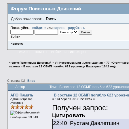
Форум Поисковых Движений
Добро пожаловать,
Гость
Пожалуйста,
войдите
или
зарегистрируйтесь
.
Войти
Новости:
НАЧАЛО
ПОМОЩЬ
ВОЙТИ
РЕГИСТРАЦИЯ
Форум Поисковых Движений
>
VII-Несокрушимая и легендарная
>
77-«Стоит часо
пехоты
>
В составе 12 ОБМП погибло 623 уроженца Башкирии( 1942 год)
Страниц: [
1
]
Вниз
Автор
Тема: В составе 12 ОБМП погибло 623 уроженца
АПО Память
В составе 12 ОБМП погибло 623 уроженц
Администратор
«
:
13 Апреля 2010, 22:16:57 »
Участник
Получен запрос:
Оффлайн
Цитировать
Сообщений: 29 343
22:40 Рустам Давлетшин