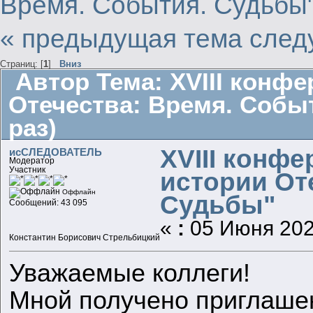
Время. События. Судьбы
« предыдущая тема
след
Страниц: [
1
]
Вниз
Автор
Тема: XVIII конф
Отечества: Время. Собы
раз)
XVIII конф
исСЛЕДОВАТЕЛЬ
Модератор
Участник
истории От
Оффлайн
Судьбы"
Сообщений: 43 095
«
:
05 Июня 2025
Константин Борисович Стрельбицкий
Уважаемые коллеги!
Мной получено приглашен