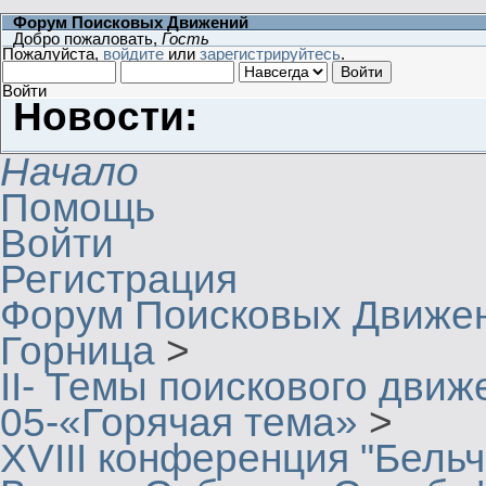
Форум Поисковых Движений
Добро пожаловать,
Гость
Пожалуйста,
войдите
или
зарегистрируйтесь
.
Войти
Новости:
Начало
Помощь
Войти
Регистрация
Форум Поисковых Движе
Горница
>
II- Темы поискового движ
05-«Горячая тема»
>
XVIII конференция "Бельч