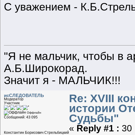
С уважением - К.Б.Стрел
"Я не мальчик, чтобы в а
А.Б.Широкорад.
Значит я - МАЛЬЧИК!!!
Re: XVIII к
исСЛЕДОВАТЕЛЬ
Модератор
Участник
истории От
Оффлайн
Судьбы"
Сообщений: 43 095
«
Reply #1 :
30 
Константин Борисович Стрельбицкий