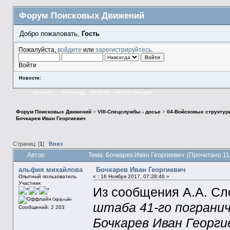
Форум Поисковых Движений
Добро пожаловать,
Гость
Пожалуйста,
войдите
или
зарегистрируйтесь
.
Войти
Новости:
НАЧАЛО
ПОМОЩЬ
ВОЙТИ
РЕГИСТРАЦИЯ
Форум Поисковых Движений
>
VIII-Спецслужбы - досье
>
04-Войсковые структур
Бочкарев Иван Георгиевич
Страниц: [
1
]
Вниз
Автор
Тема: Бочкарев Иван Георгиевич (Прочитано 11
альфия михайлова
Бочкарев Иван Георгиевич
Опытный пользователь
«
:
16 Ноября 2017, 07:28:46 »
Участник
Из сообщения А.А. С
Оффлайн
штаба 41-го погранич
Сообщений: 2 203
Бочкарев Иван Георги