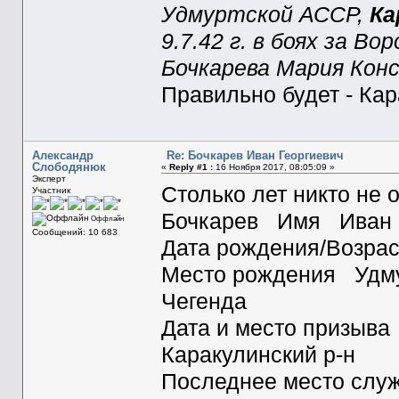
Удмуртской АССР,
Ка
9.7.42 г. в боях за В
Бочкарева Мария Конс
Правильно будет - Кар
Александр
Re: Бочкарев Иван Георгиевич
Слободянюк
«
Reply #1 :
16 Ноября 2017, 08:05:09 »
Эксперт
Столько лет никто не 
Участник
Бочкарев Имя Иван
Оффлайн
Сообщений: 10 683
Дата рождения/Возра
Место рождения Удмур
Чегенда
Дата и место призыва
Каракулинский р-н
Последнее место слу