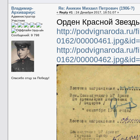
Владимир-
Re: Аникин Михаил Петрович (1906-?)
Архивариус
«
Reply #1 :
24 Декабря 2017, 16:51:07 »
Администратор
Орден Красной Звезды.
Участник
http://podvignaroda.ru/
Оффлайн
Сообщений: 9 798
0162/00000461.jpg&id
http://podvignaroda.ru/
0162/00000462.jpg&i
Спасибо отцу за Победу!