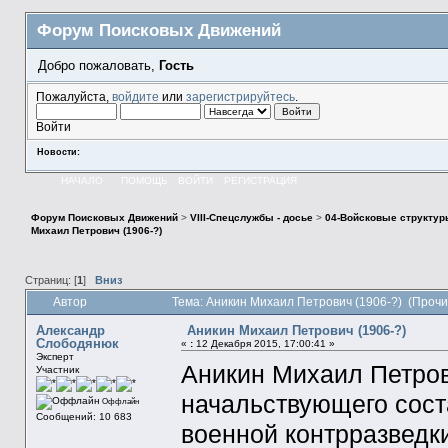
Форум Поисковых Движений
Добро пожаловать,
Гость
Пожалуйста,
войдите
или
зарегистрируйтесь
.
Войти
Новости:
НАЧАЛО
ПОМОЩЬ
ВОЙТИ
РЕГИСТРАЦИЯ
Форум Поисковых Движений
>
VIII-Спецслужбы - досье
>
04-Войсковые структур
Михаил Петрович (1906-?)
Страниц: [
1
]
Вниз
Автор
Тема: Аникин Михаил Петрович (1906-?) (Прочи
Александр
Аникин Михаил Петрович (1906-?)
Слободянюк
«
:
12 Декабря 2015, 17:00:41 »
Эксперт
Аникин Михаил Петров
Участник
начальствующего сост
Оффлайн
Сообщений: 10 683
военной контрразведки