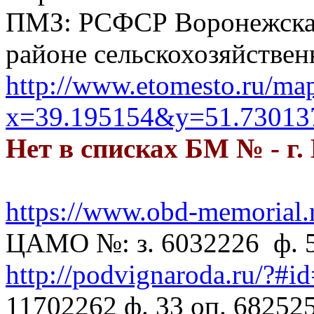
ПМЗ: РСФСР Воронежская
районе сельскохозяйствен
http://www.etomesto.ru/ma
x=39.195154&y=51.73013
Нет в списках БМ № - г.
https://www.obd-memorial.
ЦАМО №: з. 6032226 ф. 58
http://podvignaroda.ru/?#
11702262 ф. 33 оп. 682525