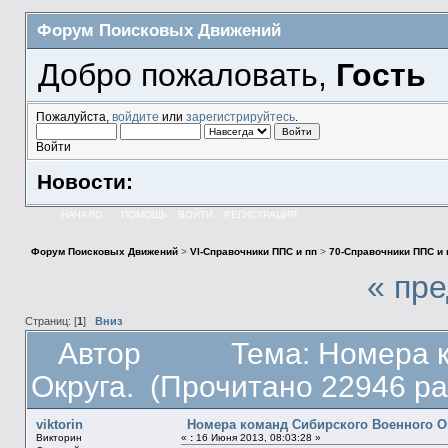
Форум Поисковых Движений
Добро пожаловать,
Гость
Пожалуйста,
войдите
или
зарегистрируйтесь
.
Войти
Новости:
НАЧАЛО
ПОМОЩЬ
ВОЙТИ
РЕГИСТРАЦИЯ
Форум Поисковых Движений
>
VI-Справочники ППС и пп
>
70-Справочники ППС и
« пр
Страниц: [
1
]
Вниз
Автор
Тема: Номера 
Округа. (Прочитано 22946 ра
viktorin
Номера команд Сибирского Военного О
Викторин
«
:
16 Июня 2013, 08:03:28 »