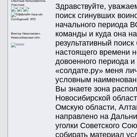
Опытный пользователь
Здравствуйте, уважаем
Участник
поиск сгинувших воин
Оффлайн
Сообщений: 955
начального периода В
команды и куда она н
Виктор Николаевич,
Новосибирская обл.
результативный поиск 
настоящего времени н
довоенного периода и 
«солдате.ру» меня ли
условным наименовани
Вы знаете зона распо
Новосибирской област
Омскую области, Алта
направлено на Дальний
уголки Советского Сою
собирать материал у