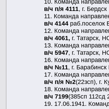
10. Команда направл
в/ч п/я 4111
, г. Бердс
11. Команда направл
в/ч 4144
раб.поселок 
12. Команда направл
в/ч 4061,
г. Татарск, 
13. Команда направл
в/ч 5947
, г. Татарск,
16. Команда направл
в/ч №11
, г. Барабинс
17. Команда направл
в/ч п/я №2
(22зсп), г
18. Команда направл
в/ч 7199
(385сп 112сд 
19. 17.06.1941. Кома