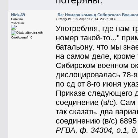
потеряны.
Nick-69
Re: Номера команд Сибирского Военног
Новичок
«
Reply #1 :
29 Апреля 2014, 23:25:10 »
Участник
Употребляя, где нам т
Оффлайн
номер такой-то..." при
Сообщений: 0
батальону, что мы зна
на самом деле, кроме 
Сибирском военном ок
дислоцировалась 78-я 
по сд от 8-го июня ука
Приказе следующего дн
соединение (в/с). Сам
так сказать, два вари
соединению (в/с) 6895
РГВА, ф. 34304, о.1, д.