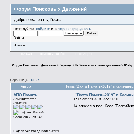
Форум Поисковых Движений
Добро пожаловать,
Гость
Пожалуйста,
войдите
или
зарегистрируйтесь
.
Войти
Новости:
НАЧАЛО
ПОМОЩЬ
ВОЙТИ
РЕГИСТРАЦИЯ
Форум Поисковых Движений
>
Горница
>
II- Темы поискового движения
>
03-Бу
Страниц: [
1
]
Вниз
Автор
Тема: "Вахта Памяти-2019" в Калининг
АПО Память
"Вахта Памяти-2019" в Калин
Администратор
«
:
16 Апреля 2019, 09:20:12 »
Участник
14 апреля в пос. Коса (Балтийс
Оффлайн
Сообщений: 29 343
Будаев Александр Валерьевич