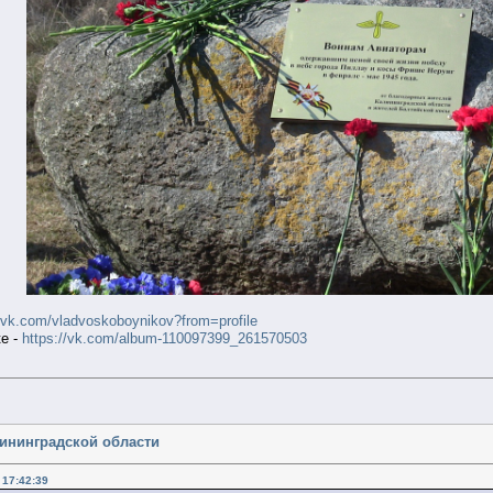
.vk.com/vladvoskoboynikov?from=profile
е -
https://vk.com/album-110097399_261570503
лининградской области
 17:42:39