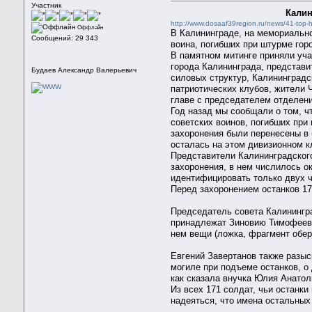
Участник
Калин
http://www.dosaaf39region.ru/news/41-top-
Оффлайн
В Калининграде, на мемориально
Сообщений: 29 343
воина, погибших при штурме горо
В памятном митинге приняли уча
города Калининграда, представи
Будаев Александр Валерьевич
силовых структур, Калининградс
патриотических клубов, жители
главе с председателем отделен
Год назад мы сообщали о том, ч
советских воинов, погибших при
захоронения были перенесены в 
осталась на этом дивизионном к
Представители Калининградског
захоронения, в нем числилось о
идентифицировать только двух ч
Перед захоронением останков 17
Председатель совета Калинингр
принадлежат Зиновию Тимофеевич
нем вещи (ложка, фрагмент обер
Евгений Завертанов также разыс
могиле при подъеме останков, о
как сказала внучка Юлия Анатол
Из всех 171 солдат, чьи останк
надеяться, что имена остальных