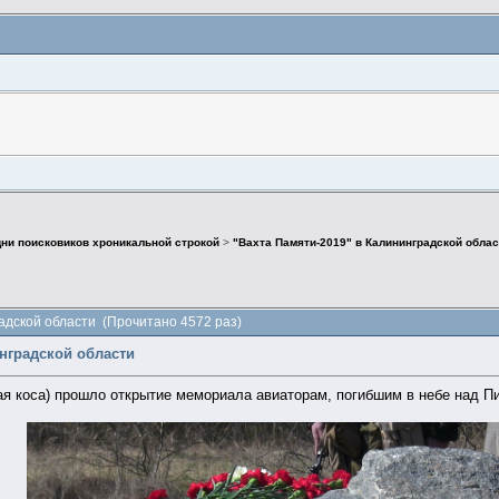
дни поисковиков хроникальной строкой
>
"Вахта Памяти-2019" в Калининградской облас
радской области (Прочитано 4572 раз)
инградской области
кая коса) прошло открытие мемориала авиаторам, погибшим в небе над П