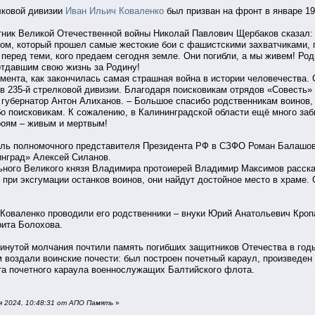
елковой дивизии
Иван Ильич Коваленко
был призван на фронт в январе 194
тник Великой Отечественной войны Николай Павлович Щербаков сказал:
атом, который прошел самые жестокие бои с фашистскими захватчиками, 
 перед теми, кого предаем сегодня земле. Они погибли, а мы живем! Род
отдавшим свою жизнь за Родину!
момента, как закончилась самая страшная война в истории человечества
ков 235-й стрелковой дивизии. Благодаря поисковикам отрядов «Совесть
 губернатор Антон Алиханов. – Большое спасибо родственникам воинов, 
о поисковикам. К сожалению, в Калининградской области ещё много за
роям – живым и мертвым!
ель полномочного представителя Президента РФ в СЗФО Роман Балашо
инград» Алексей Силанов.
ьного Великого князя Владимира протоиерей Владимир Максимов расска
е при эксгумации останков воинов, они найдут достойное место в храм
 Коваленко проводили его родственники – внуки Юрий Анатольевич Кро
рита Болохова.
инутой молчания почтили память погибших защитников Отечества в год
м воздали воинские почести: был построен почетный караул, произвед
та почетного караула военнослужащих Балтийского флота.
я 2024, 10:48:31 от АПО Память
»