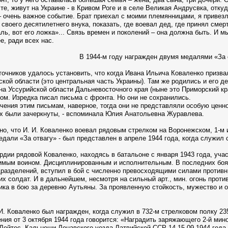
те, живут на Украине - в Кривом Роге и в селе Великая Андрусвка, отку
 очень важное событие. Брат приехал с моими племянницами, я привезла
оего десятилетнего внука, показать, где воевал дед, где принял смерт
ль, вот его ложка»... Связь времен и поколений – она должна быть. И мы
е, ради всех нас.
В 1944-м году награжден двумя медалями «За 
очников удалось установить, что когда Ивана Ильича Коваленко призвал
кой области (это центральная часть Украины). Там же родились и его д
на Уссурийской области Дальневосточного края (ныне это Приморский кра
м. Изредка писал письма с фронта. Но они не сохранились.
ачения этим письмам, наверное, тогда они не представляли особую ценн
 них были зачеркнуты, - вспоминала Юлия Анатольевна Журавлева.
но, что И. И. Коваленко воевал рядовым стрелком на Воронежском, 1-м 
медали «За отвагу» - был представлен в апреле 1944 года, когда служил 
рдии рядовой Коваленко, находясь в батальоне с января 1943 года, учас
имым воином. Дисциплинированным и исполнительным. В последних боях
дразделений, вступил в бой с численно превосходящими силами противн
их солдат. И в дальнейшем, несмотря на сильный арт., мин. огонь проти
ика в бою за деревню Аутьяны. За проявленную стойкость, мужество и о
И. Коваленко был награжден, когда служил в 732-м стрелковом полку 23
ния от 3 октября 1944 года говорится: «Наградить заряжающего 2-й мин
 Лейтес, Кальнеши Лецавского уезда Латвийской ССР 14-15.09 1944 года