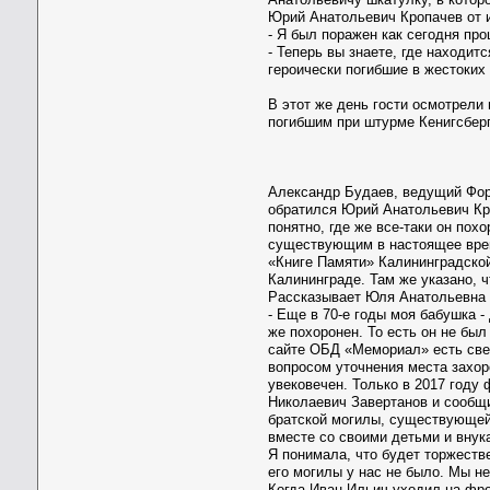
Юрий Анатольевич Кропачев от 
- Я был поражен как сегодня пр
- Теперь вы знаете, где находит
героически погибшие в жестоких
В этот же день гости осмотрели
погибшим при штурме Кенигсберг
Александр Будаев, ведущий Фор
обратился Юрий Анатольевич Кро
понятно, где же все-таки он по
существующим в настоящее время
«Книге Памяти» Калининградской
Калининграде. Там же указано, ч
Рассказывает Юля Анатольевна Ж
- Еще в 70-е годы моя бабушка 
же похоронен. То есть он не был
сайте ОБД «Мемориал» есть свед
вопросом уточнения места захор
увековечен. Только в 2017 году
Николаевич Завертанов и сообщи
братской могилы, существующей 
вместе со своими детьми и внук
Я понимала, что будет торжеств
его могилы у нас не было. Мы не
Когда Иван Ильич уходил на фро