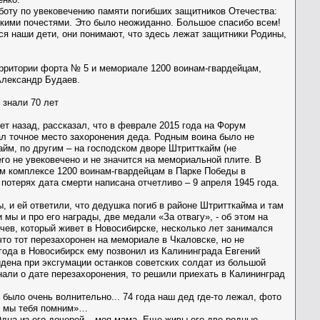
боту по увековечению памяти погибших защитников Отечества:
нскими почестями. Это было неожиданно. Большое спасибо всем!
ятся наши дети, они понимают, что здесь лежат защитники Родины,
ерритории форта № 5 и мемориале 1200 воинам-гвардейцам,
Александр Будаев.
 знали 70 лет
 назад, рассказал, что в феврале 2015 года на Форум
ал точное место захоронения деда. Родным воина было не
айм, по другим – на господском дворе Штритткайм (не
го не увековечено и не значится на мемориальной плите. В
ном комплексе 1200 воинам-гвардейцам в Парке Победы в
 потерях дата смерти написана отчетливо – 9 апреля 1945 года.
, и ей ответили, что дедушка погиб в районе Штритткайма и там
 мы и про его награды, две медали «За отвагу», - об этом на
ев, который живет в Новосибирске, несколько лет занимался
то тот перезахоронен на мемориале в Чкаловске, но не
года в Новосибирск ему позвонил из Калининграда Евгений
йдена при эксгумации останков советских солдат из большой
нали о дате перезахоронения, то решили приехать в Калининград
 было очень волнительно... 74 года наш дед где-то лежал, фото
и, мы тебя помним»…
Одна из его дочерей – моя мама. Еще живы его две родные