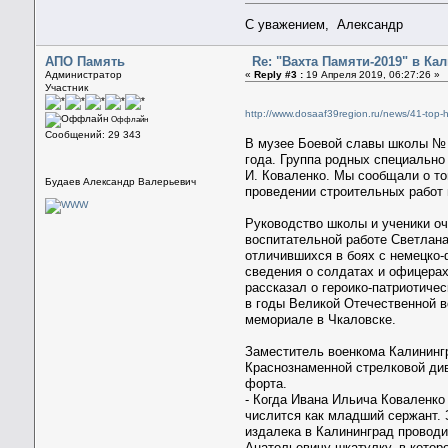
С уважением, Александр
АПО Память
Re: "Вахта Памяти-2019" в Ка
Администратор
«
Reply #3 :
19 Апреля 2019, 06:27:26 »
Участник
http://www.dosaaf39region.ru/news/41-top-
Оффлайн
Сообщений: 29 343
В музее Боевой славы школы № 1
года. Группа родных специально
И. Коваленко. Мы сообщали о то
Будаев Александр Валерьевич
проведении строительных работ
Руководство школы и ученики оч
воспитательной работе Светлана
отличившихся в боях с немецко-
сведения о солдатах и офицера
рассказал о героико-патриотиче
в годы Великой Отечественной в
мемориале в Чкаловске.
Заместитель военкома Калинингр
Краснознаменной стрелковой диви
форта.
- Когда Ивана Ильича Коваленко
числится как младший сержант. 
издалека в Калининград проводи
Анатольевичу шкатулку, в котор