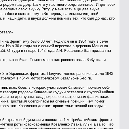
да родом наш дед. Так что у нас много родственников. И для всех
 сегодня свою внучку Риту, у меня есть еще два внука.
ь в бою и сказать ему: «Вот здесь, на мемориале, твой
, и наши дети, и внуки должны помнить тех, кто был до нас, кто
отвагу»
и на фронт, ему было 38 лет. Родился он в 1904 году в селе
ети. Но в 30-е годы он с семьей переехал в деревню Мешанка
й). Оттуда в январе 1942 года И.И. Коваленко был призван на
ость, как сейчас. Помню мне о них рассказывала бабушка, и
и 2-м Украинских фронтах. Получил легкое ранение в июле 1943
стрелком в 454-м мотострелковом батальоне 6-го гв.
тник всех боев, в которых участвовал батальон, проявил себя
 гвардии рядовой Коваленко будучи оставлен с группой бойцов
ика и не дрогнувши, хладнокровно расстреливал фашистских
вника, доставил боеприпасы на огневые позиции, чем помог
твагу тов. Коваленко достоит правительственной награды –
5-й стрелковой дивизии и воевал на 1-м Прибалтийском фронте.
ометной роты красноармейца Коваленко Ивана Ильича за то, что
 четко выполнял свои обязанности, расчеты огнем из минометов