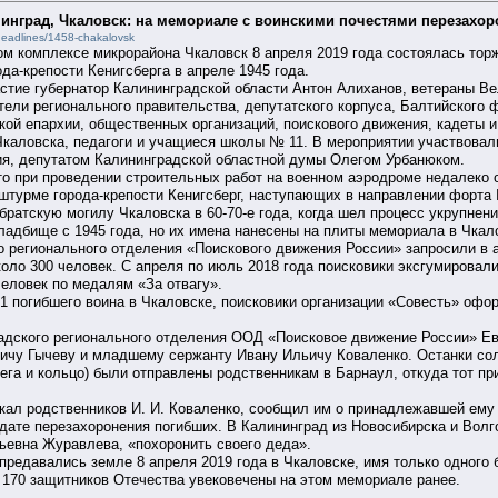
инград, Чкаловск: на мемориале с воинскими почестями перезахор
headlines/1458-chakalovsk
м комплексе микрорайона Чкаловск 8 апреля 2019 года состоялась торж
да-крепости Кенигсберга в апреле 1945 года.
стие губернатор Калининградской области Антон Алиханов, ветераны В
тели регионального правительства, депутатского корпуса, Балтийского 
кой епархии, общественных организаций, поискового движения, кадеты и
 Чкаловска, педагоги и учащиеся школы № 11. В мероприятии участвов
ия, депутатом Калининградской областной думы Олегом Урбанюком.
то при проведении строительных работ на военном аэродроме недалеко 
 штурме города-крепости Кенигсберг, наступающих в направлении форта 
братскую могилу Чкаловска в 60-70-е года, когда шел процесс укрупнен
ладбище с 1945 года, но их имена нанесены на плиты мемориала в Чкал
о регионального отделения «Поискового движения России» запросили в
коло 300 человек. С апреля по июль 2018 года поисковики эксгумировал
еловек по медалям «За отвагу».
1 погибшего воина в Чкаловске, поисковики организации «Совесть» офо
адского регионального отделения ООД «Поисковое движение России» Ев
у Гычеву и младшему сержанту Ивану Ильичу Коваленко. Останки солда
ега и кольцо) были отправлены родственникам в Барнаул, откуда тот пр
кал родственников И. И. Коваленко, сообщил им о принадлежавшей ему 
 дате перезахоронения погибших. В Калининград из Новосибирска и Волг
ьевна Журавлева, «похоронить своего деда».
и предавались земле 8 апреля 2019 года в Чкаловске, имя только одног
 170 защитников Отечества увековечены на этом мемориале ранее.