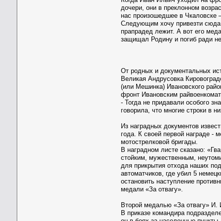
дочери, они в преклонном возрас
нас произошедшее в Чкаловске –
Следующим хочу привезти сюда св
прапрадед лежит. А вот его меда
защищал Родину и погиб ради не
От родных и документальных ист
Великая Андрусовка Кировоградс
(или Мешинка) Ивановского райо
фронт Ивановским райвоенкомато
- Тогда не придавали особого зн
говорила, что многие строки в
Из наградных документов извест
года. К своей первой награде - 
мотострелковой бригады.
В наградном листе сказано: «Гва
стойким, мужественным, неутом
для прикрытия отхода наших по
автоматчиков, где убил 5 немецк
остановить наступление противн
медали «За отвагу».
Второй медалью «За отвагу» И. 
В приказе командира подразделе
он в боях за населенные пункты