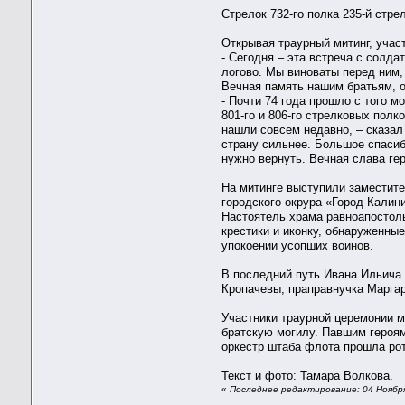
Стрелок 732-го полка 235-й стр
Открывая траурный митинг, учас
- Сегодня – эта встреча с солд
логово. Мы виноваты перед ним,
Вечная память нашим братьям, 
- Почти 74 года прошло с того 
801-го и 806-го стрелковых пол
нашли совсем недавно, – сказал
страну сильнее. Большое спасиб
нужно вернуть. Вечная слава ге
На митинге выступили заместит
городского окрура «Город Калин
Настоятель храма равноапостол
крестики и иконку, обнаруженны
упокоении усопших воинов.
В последний путь Ивана Ильича
Кропачевы, праправнучка Марга
Участники траурной церемонии м
братскую могилу. Павшим героя
оркестр штаба флота прошла ро
Текст и фото: Тамара Волкова.
«
Последнее редактирование: 04 Ноябр