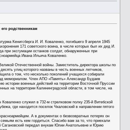
и его родственникам
урма Кенигсберга И. И. Коваленко, погибшего 9 апреля 1945
хоронения 171 советского воина, в числе которых был их дед И.
да при эксгумации останков солдат, обнаруженных при
асноармейца Ивана Ильича Коваленко.
 Великой Отечественной войны. Заместитель директора школы по
десять улиц которого названы в честь военных летчиков,
бщила о том, что несколько поколений учащихся собирали
 над мемориалом. Член АПО «Память» Александр Будаев
нию истории военных действий на территории Восточной Пруссии
нных на территории Калининградской области, в том числе, на
 Коваленко служил в 732-м стрелковом полку 235-й Витебской
рубежа, где находится поселок Чкаловский в направлении пятого
красноармейцем. А в документах о безвозвратных потерях он
емьям есть кем гордиться. Спасибо вам за то, что приехали
гей Сагановский передал внукам Юлии Анатольевне и Юрию
енко.