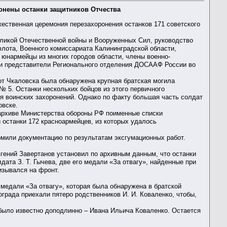
онены останки защитников Отчества
ественная церемония перезахоронения останков 171 советского
еликой Отечественной войны и Вооруженных Сил, руководство
флота, Военного комиссариата Калининградской области,
 юнармейцы из многих городов области, члены военно-
али представители Регионального отделения ДОСААФ России во
от Чкаловска была обнаружена крупная братская могила
№ 5. Останки нескольких бойцов из этого первичного
ия воинских захоронений. Однако по факту большая часть солдат
овске.
 архиве Министерства обороны РФ поименные списки
и останки 172 красноармейцев, из которых удалось
рмили документацию по результатам эксгумационных работ.
гений Завертанов установил по архивным данным, что останки
та З. Т. Гычева, две его медали «За отвагу», найденные при
изывался на фронт.
медали «За отвагу», которая была обнаружена в братской
ограда приехали пятеро родственников И. И. Коваленко, чтобы,
о было известно доподлинно – Ивана Ильича Коваленко. Остается