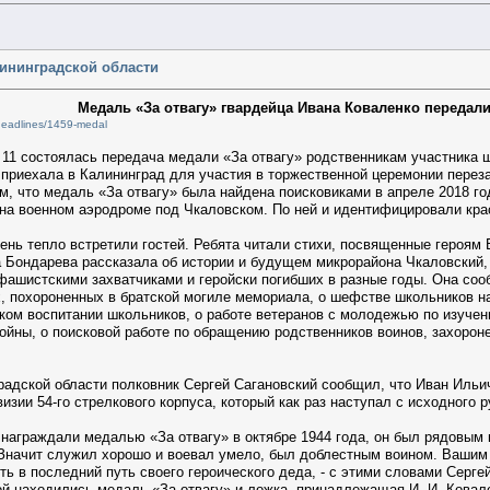
лининградской области
Медаль «За отвагу» гвардейца Ивана Коваленко передал
headlines/1459-medal
1 состоялась передача медали «За отвагу» родственникам участника шт
 приехала в Калининград для участия в торжественной церемонии переза
м, что медаль «За отвагу» была найдена поисковиками в апреле 2018 го
 на военном аэродроме под Чкаловском. По ней и идентифицировали кр
ень тепло встретили гостей. Ребята читали стихи, посвященные героям
 Бондарева рассказала об истории и будущем микрорайона Чкаловский, 
фашистскими захватчиками и геройски погибших в разные годы. Она соо
х, похороненных в братской могиле мемориала, о шефстве школьников
ском воспитании школьников, о работе ветеранов с молодежью по изуче
ойны, о поисковой работе по обращению родственников воинов, захороне
адской области полковник Сергей Сагановский сообщил, что Иван Ильич
зии 54-го стрелкового корпуса, который как раз наступал с исходного 
 награждали медалью «За отвагу» в октябре 1944 года, он был рядовым 
Значит служил хорошо и воевал умело, был доблестным воином. Вашим с
ть в последний путь своего героического деда, - с этими словами Сер
ой находились медаль «За отвагу» и ложка, принадлежащая И. И. Ковал