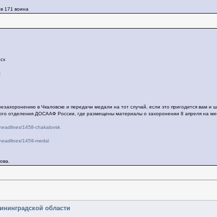
в 171 воина
ocx
x
езахоронению в Чкаловске и передачи медали на тот случай, если это пригодится вам и ш
ного отделения ДОСААФ России, где размещены материалы о захоронении 8 апреля на ме
-headlines/1458-chakalovsk
-headlines/1459-medal
ова.
лининградской области