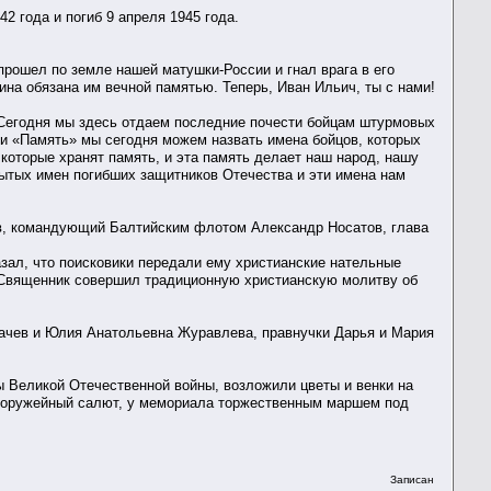
2 года и погиб 9 апреля 1945 года.
прошел по земле нашей матушки-России и гнал врага в его
ина обязана им вечной памятью. Теперь, Иван Ильич, ты с нами!
. Сегодня мы здесь отдаем последние почести бойцам штурмовых
» и «Память» мы сегодня можем назвать имена бойцов, которых
которые хранят память, и эта память делает наш народ, нашу
бытых имен погибших защитников Отечества и эти имена нам
в, командующий Балтийским флотом Александр Носатов, глава
зал, что поисковики передали ему христианские нательные
е. Священник совершил традиционную христианскую молитву об
пачев и Юлия Анатольевна Журавлева, правнучки Дарья и Мария
ы Великой Отечественной войны, возложили цветы и венки на
ен оружейный салют, у мемориала торжественным маршем под
Записан