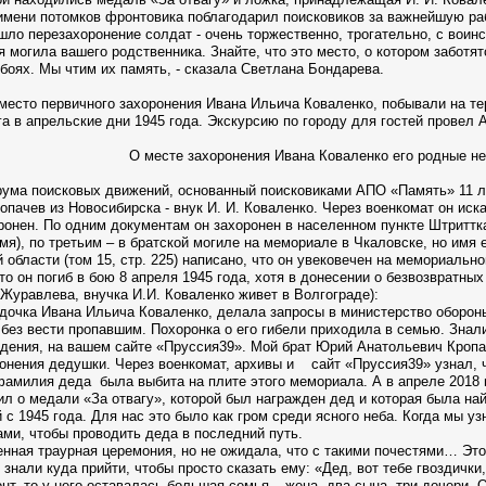
имени потомков фронтовика поблагодарил поисковиков за важнейшую ра
ошло перезахоронение солдат - очень торжественно, трогательно, с вои
ся могила вашего родственника. Знайте, что это место, о котором забот
 боях. Мы чтим их память, - сказала Светлана Бондарева.
 место первичного захоронения Ивана Ильича Коваленко, побывали на т
а в апрельские дни 1945 года. Экскурсию по городу для гостей провел 
О месте захоронения Ивана Коваленко его родные не
ума поисковых движений, основанный поисковиками АПО «Память» 11 лет
пачев из Новосибирска - внук И. И. Коваленко. Через военкомат он иск
хоронен. По одним документам он захоронен в населенном пункте Штриттк
), по третьим – в братской могиле на мемориале в Чкаловске, но имя е
 области (том 15, стр. 225) написано, что он увековечен на мемориаль
то он погиб в бою 8 апреля 1945 года, хотя в донесении о безвозвратных
уравлева, внучка И.И. Коваленко живет в Волгограде):
- дочка Ивана Ильича Коваленко, делала запросы в министерство обороны
 без вести пропавшим. Похоронка о его гибели приходила в семью. Знали
ения, на вашем сайте «Пруссия39». Мой брат Юрий Анатольевич Кропач
онения дедушки. Через военкомат, архивы и сайт «Пруссия39» узнал, ч
 фамилия деда была выбита на плите этого мемориала. А в апреле 2018 
л о медали «За отвагу», которой был награжден дед и которая была на
с 1945 года. Для нас это было как гром среди ясного неба. Когда мы уз
ами, чтобы проводить деда в последний путь.
енная траурная церемония, но не ожидала, что с такими почестями… Это
 знали куда прийти, чтобы просто сказать ему: «Дед, вот тебе гвоздичк
нт, то у него оставалась большая семья – жена, два сына, три дочери. 