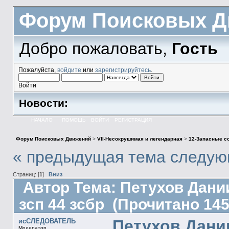
Форум Поисковых Д
Добро пожаловать,
Гость
Пожалуйста,
войдите
или
зарегистрируйтесь
.
Войти
Новости:
НАЧАЛО
ПОМОЩЬ
ВОЙТИ
РЕГИСТРАЦИЯ
Форум Поисковых Движений
>
VII-Несокрушимая и легендарная
>
12-Запасные с
« предыдущая тема
следую
Страниц: [
1
]
Вниз
Автор
Тема: Петухов Дании
зсп 44 зсбр (Прочитано 145
Петухов Дании
исСЛЕДОВАТЕЛЬ
Модератор